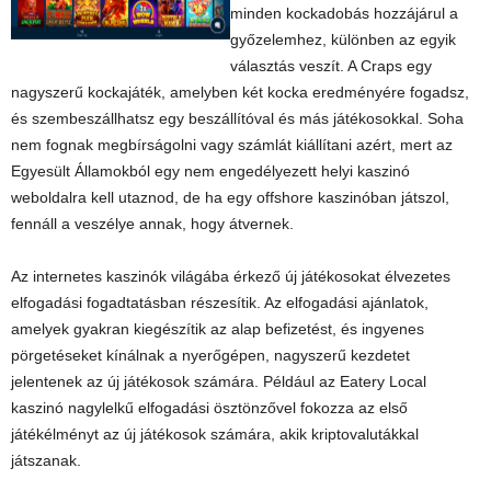
minden kockadobás hozzájárul a
győzelemhez, különben az egyik
választás veszít. A Craps egy
nagyszerű kockajáték, amelyben két kocka eredményére fogadsz,
és szembeszállhatsz egy beszállítóval és más játékosokkal. Soha
nem fognak megbírságolni vagy számlát kiállítani azért, mert az
Egyesült Államokból egy nem engedélyezett helyi kaszinó
weboldalra kell utaznod, de ha egy offshore kaszinóban játszol,
fennáll a veszélye annak, hogy átvernek.
Az internetes kaszinók világába érkező új játékosokat élvezetes
elfogadási fogadtatásban részesítik. Az elfogadási ajánlatok,
amelyek gyakran kiegészítik az alap befizetést, és ingyenes
pörgetéseket kínálnak a nyerőgépen, nagyszerű kezdetet
jelentenek az új játékosok számára. Például az Eatery Local
kaszinó nagylelkű elfogadási ösztönzővel fokozza az első
játékélményt az új játékosok számára, akik kriptovalutákkal
játszanak.