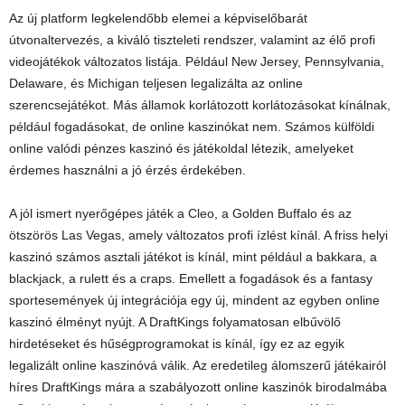
Az új platform legkelendőbb elemei a képviselőbarát
útvonaltervezés, a kiváló tiszteleti rendszer, valamint az élő profi
videojátékok változatos listája. Például New Jersey, Pennsylvania,
Delaware, és Michigan teljesen legalizálta az online
szerencsejátékot. Más államok korlátozott korlátozásokat kínálnak,
például fogadásokat, de online kaszinókat nem. Számos külföldi
online valódi pénzes kaszinó és játékoldal létezik, amelyeket
érdemes használni a jó érzés érdekében.
A jól ismert nyerőgépes játék a Cleo, a Golden Buffalo és az
ötszörös Las Vegas, amely változatos profi ízlést kínál. A friss helyi
kaszinó számos asztali játékot is kínál, mint például a bakkara, a
blackjack, a rulett és a craps. Emellett a fogadások és a fantasy
sportesemények új integrációja egy új, mindent az egyben online
kaszinó élményt nyújt. A DraftKings folyamatosan elbűvölő
hirdetéseket és hűségprogramokat is kínál, így ez az egyik
legalizált online kaszinóvá válik. Az eredetileg álomszerű játékairól
híres DraftKings mára a szabályozott online kaszinók birodalmába