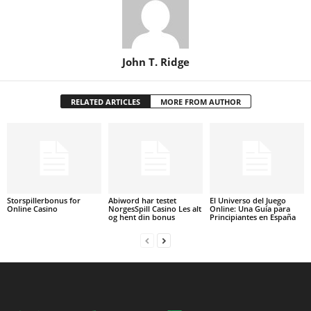
John T. Ridge
RELATED ARTICLES
MORE FROM AUTHOR
Storspillerbonus for
Abiword har testet
El Universo del Juego
Online Casino
NorgesSpill Casino Les alt
Online: Una Guía para
og hent din bonus
Principiantes en España