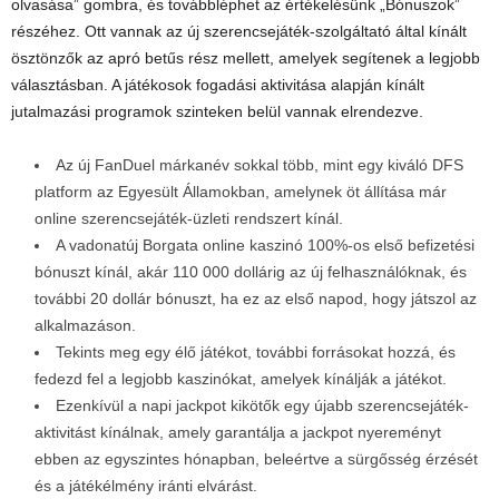
olvasása” gombra, és továbbléphet az értékelésünk „Bónuszok”
részéhez. Ott vannak az új szerencsejáték-szolgáltató által kínált
ösztönzők az apró betűs rész mellett, amelyek segítenek a legjobb
választásban. A játékosok fogadási aktivitása alapján kínált
jutalmazási programok szinteken belül vannak elrendezve.
Az új FanDuel márkanév sokkal több, mint egy kiváló DFS
platform az Egyesült Államokban, amelynek öt állítása már
online szerencsejáték-üzleti rendszert kínál.
A vadonatúj Borgata online kaszinó 100%-os első befizetési
bónuszt kínál, akár 110 000 dollárig az új felhasználóknak, és
további 20 dollár bónuszt, ha ez az első napod, hogy játszol az
alkalmazáson.
Tekints meg egy élő játékot, további forrásokat hozzá, és
fedezd fel a legjobb kaszinókat, amelyek kínálják a játékot.
Ezenkívül a napi jackpot kikötők egy újabb szerencsejáték-
aktivitást kínálnak, amely garantálja a jackpot nyereményt
ebben az egyszintes hónapban, beleértve a sürgősség érzését
és a játékélmény iránti elvárást.