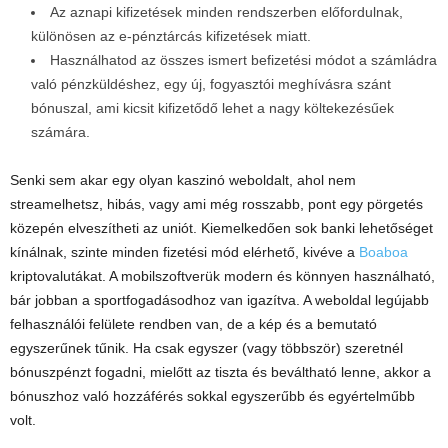
Az aznapi kifizetések minden rendszerben előfordulnak,
különösen az e-pénztárcás kifizetések miatt.
Használhatod az összes ismert befizetési módot a számládra
való pénzküldéshez, egy új, fogyasztói meghívásra szánt
bónuszal, ami kicsit kifizetődő lehet a nagy költekezésűek
számára.
Senki sem akar egy olyan kaszinó weboldalt, ahol nem
streamelhetsz, hibás, vagy ami még rosszabb, pont egy pörgetés
közepén elveszítheti az uniót. Kiemelkedően sok banki lehetőséget
kínálnak, szinte minden fizetési mód elérhető, kivéve a
Boaboa
kriptovalutákat. A mobilszoftverük modern és könnyen használható,
bár jobban a sportfogadásodhoz van igazítva. A weboldal legújabb
felhasználói felülete rendben van, de a kép és a bemutató
egyszerűnek tűnik. Ha csak egyszer (vagy többször) szeretnél
bónuszpénzt fogadni, mielőtt az tiszta és beváltható lenne, akkor a
bónuszhoz való hozzáférés sokkal egyszerűbb és egyértelműbb
volt.