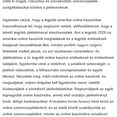
nőtte ki magát, robusztus és szórakoztató szerencsejáték-
szolgáltatásokat kínálva a játékosoknak.
Izgatottan várjuk, hogy a legjobb amerikai online kaszinókat
használhassuk fel, hogy segítsünk nektek, előfizetőiteknek, hogy a
lehető legjobb játékélményt élvezhessétek. Ami a legjobb 2026-os
amerikai online kaszinók megtalálását és a legjobb értékelések
listájának összeállítását illeti, minden profink nagyon szigorú
feltételek mellett játszik, és ezt részletesen ismertettem. Az
alábbiakban a tíz legjobb online kaszinó értékeléseit és értékeléseit
találjátok, figyelembe véve a védelmet, a jutalékok sebességét, a
játékok választékát, a felhasználói visszajelzéseket és egyéb
titkokat. Nézzétek meg, mitől működnek az online kaszinók, és
megtudjátok, milyen dolgokat kell figyelembe venni, mielőtt
kiválasztjátok a következő játékoldalatokat. Regisztráljatok az egyik
legnagyobb online kaszinóba, amely első osztályú játékélményt
kínál, átfogó kiadványukkal. A hivatalos forrás hosszú listát közöl az
online szerencsejátékokról, és az elsők között szabályozták az
online szerencsejátékot, miután az online kaszinókra vonatkozó