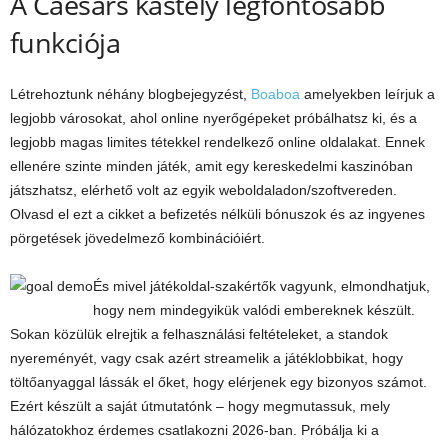
A Caesars kastély legfontosabb
funkciója
Létrehoztunk néhány blogbejegyzést,
Boaboa
amelyekben leírjuk a
legjobb városokat, ahol online nyerőgépeket próbálhatsz ki, és a
legjobb magas limites tétekkel rendelkező online oldalakat. Ennek
ellenére szinte minden játék, amit egy kereskedelmi kaszinóban
játszhatsz, elérhető volt az egyik weboldaladon/szoftvereden.
Olvasd el ezt a cikket a befizetés nélküli bónuszok és az ingyenes
pörgetések jövedelmező kombinációiért.
És mivel játékoldal-szakértők vagyunk, elmondhatjuk,
hogy nem mindegyikük valódi embereknek készült.
Sokan közülük elrejtik a felhasználási feltételeket, a standok
nyereményét, vagy csak azért streamelik a játéklobbikat, hogy
töltőanyaggal lássák el őket, hogy elérjenek egy bizonyos számot.
Ezért készült a saját útmutatónk – hogy megmutassuk, mely
hálózatokhoz érdemes csatlakozni 2026-ban. Próbálja ki a