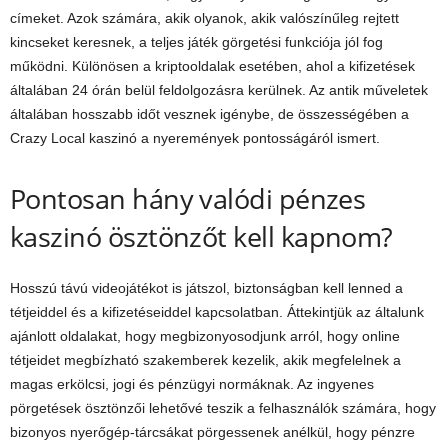
címeket. Azok számára, akik olyanok, akik valószínűleg rejtett
kincseket keresnek, a teljes játék görgetési funkciója jól fog
működni. Különösen a kriptooldalak esetében, ahol a kifizetések
általában 24 órán belül feldolgozásra kerülnek.
Az antik műveletek
általában hosszabb időt vesznek igénybe, de összességében a
Crazy Local kaszinó a nyeremények pontosságáról ismert.
Pontosan hány valódi pénzes
kaszinó ösztönzőt kell kapnom?
Hosszú távú videojátékot is játszol, biztonságban kell lenned a
tétjeiddel és a kifizetéseiddel kapcsolatban. Áttekintjük az általunk
ajánlott oldalakat, hogy megbizonyosodjunk arról, hogy online
tétjeidet megbízható szakemberek kezelik, akik megfelelnek a
magas erkölcsi, jogi és pénzügyi normáknak. Az ingyenes
pörgetések ösztönzői lehetővé teszik a felhasználók számára, hogy
bizonyos nyerőgép-tárcsákat pörgessenek anélkül, hogy pénzre