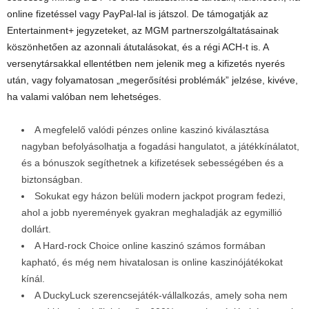
online fizetéssel vagy PayPal-lal is játszol. De támogatják az
Entertainment+ jegyzeteket, az MGM partnerszolgáltatásainak
köszönhetően az azonnali átutalásokat, és a régi ACH-t is. A
versenytársakkal ellentétben nem jelenik meg a kifizetés nyerés
után, vagy folyamatosan „megerősítési problémák” jelzése, kivéve,
ha valami valóban nem lehetséges.
A megfelelő valódi pénzes online kaszinó kiválasztása
nagyban befolyásolhatja a fogadási hangulatot, a játékkínálatot,
és a bónuszok segíthetnek a kifizetések sebességében és a
biztonságban.
Sokukat egy házon belüli modern jackpot program fedezi,
ahol a jobb nyeremények gyakran meghaladják az egymillió
dollárt.
A Hard-rock Choice online kaszinó számos formában
kapható, és még nem hivatalosan is online kaszinójátékokat
kínál.
A DuckyLuck szerencsejáték-vállalkozás, amely soha nem