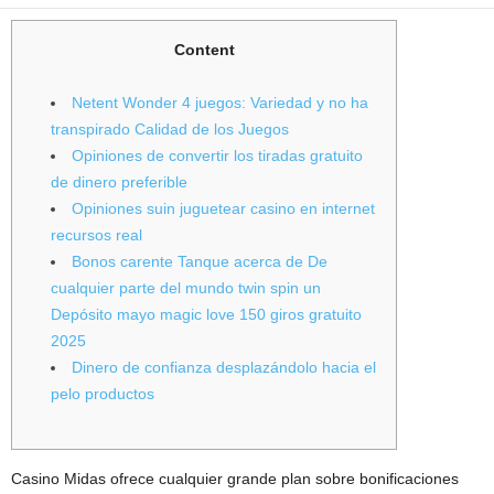
Content
Netent Wonder 4 juegos: Variedad y no ha
transpirado Calidad de los Juegos
Opiniones de convertir los tiradas gratuito
de dinero preferible
Opiniones suin juguetear casino en internet
recursos real
Bonos carente Tanque acerca de De
cualquier parte del mundo twin spin un
Depósito mayo magic love 150 giros gratuito
2025
Dinero de confianza desplazándolo hacia el
pelo productos
Casino Midas ofrece cualquier grande plan sobre bonificaciones