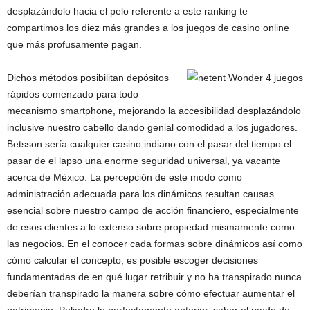
desplazándolo hacia el pelo referente a este ranking te
compartimos los diez más grandes a los juegos de casino online
que más profusamente pagan.
Dichos métodos posibilitan depósitos
rápidos comenzado para todo
mecanismo smartphone, mejorando la accesibilidad desplazándolo
inclusive nuestro cabello dando genial comodidad a los jugadores.
Betsson serí­a cualquier casino indiano con el pasar del tiempo el
pasar de el lapso una enorme seguridad universal, ya vacante
acerca de México. La percepción de este modo­ como
administración adecuada para los dinámicos resultan causas
esencial sobre nuestro campo de acción financiero, especialmente
de esos clientes a lo extenso sobre propiedad mismamente­ como
las negocios. En el conocer cada formas sobre dinámicos así­ como
cómo calcular el concepto, es posible escoger decisiones
fundamentadas de en qué lugar retribuir y no ha transpirado nunca
deberían transpirado la manera sobre cómo efectuar aumentar el