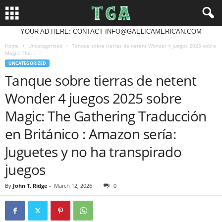
YOUR AD HERE: CONTACT INFO@GAELICAMERICAN.COM
Home
Uncategorized
Tanque sobre tierras de netent Wonder 4 juegos 2025 sobre
Magic: The...
UNCATEGORIZED
Tanque sobre tierras de netent
Wonder 4 juegos 2025 sobre
Magic: The Gathering Traducción
en Británico : Amazon serí­a:
Juguetes y no ha transpirado
juegos
By
John T. Ridge
-
March 12, 2026
0