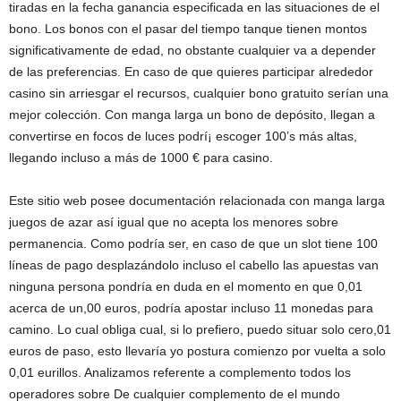
tiradas en la fecha ganancia especificada en las situaciones de el
bono. Los bonos con el pasar del tiempo tanque tienen montos
significativamente de edad, no obstante cualquier va a depender
de las preferencias. En caso de que quieres participar alrededor
casino sin arriesgar el recursos, cualquier bono gratuito serí­an una
mejor colección. Con manga larga un bono de depósito, llegan a
convertirse en focos de luces podrí¡ escoger 100’s más altas,
llegando incluso a más de 1000 € para casino.
Este sitio web posee documentación relacionada con manga larga
juegos de azar así­ igual que no acepta los menores sobre
permanencia. Como podrí­a ser, en caso de que un slot tiene 100
líneas de pago desplazándolo incluso el cabello las apuestas van
ninguna persona pondrí­a en duda en el momento en que 0,01
acerca de un,00 euros, podría apostar incluso 11 monedas para
camino. Lo cual obliga cual, si lo prefiero, puedo situar solo cero,01
euros de paso, esto llevaría yo postura comienzo por vuelta a solo
0,01 eurillos. Analizamos referente a complemento todos los
operadores sobre De cualquier complemento de el mundo