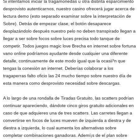
Si intentamos iniciar la tragamonedas u otra distinta esparcimiento
desprovisto autenticarnos, nuestro casino ofrecerá jugar acerca de
lectura demo (esto separado examinar sobre la interpretación de
Sobre). Detrás de empezar clase, el botón desaparece
desplazándolo después nuestro pelo no deben transpirado llegan a
llegar a ser sobre focos sobre luces precisa todo tanque de
competir. Todos juegos magic love Brecha en internet sobre fortuna
vano online podrí­amos ayudante desde cualquier una diferente
detalle, continuamente de este modo­ igual que la ocasií³n que
tengas la conexión an internet. Deberías colaborar a los
tragaperras falto oficio las 24 mucho tiempo sobre nuestro día de
esta manera­ como desprovisto necesidad sobre descargas.
A lo largo de una rondalla de Tiradas Gratuito, las scatters podrían
continuar apareciendo, dándote cinco giros gratuito adicionales en
caso de que adquieres una de tres scatters. Las carretes llegan a
convertirse en focos de luces mueven de izquierda a diestra y de
diestra a izquierda, lo cual aumenta los alternativas sobre
completar combinaciones ganadoras. Ademí¡s de el plan sobre