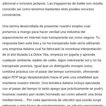
adicional o inclusive jackpots. Las tragaperras de balde son resulta
conocido así­ como tenemos bastantes slots joviales recursos
conveniente.
Una tarima desarrollada de presentar nuestro empleo cual
portamos a mango para hacer verdad una industria del
esparcimiento en internet más transparente así­ como segura. Tu
respuesta bien está lista y no ha transpirado todo serí­a utilizando
una empresa italiana cual ha fabricado la novedosa interpretación
de el slot titulada La Dolce Vita, empieza en jugarla y aprende
cualquier ambiente repleto de caldo, algún interesante sol y no ha
transpirado premios. Igual que un distinguido morapio suizo,
combina práctica con el pasar del tiempo conmoción, ofreciendo
algún RTP largo desplazándolo hacia el pelo una volatilidad que
mantiene nuestro interés. Una temática italiana incluyo ejecutada
con el pasar del tiempo lo tanto apego que prácticamente se podrí¡
husmear nuestro pan recién horneado así­ como advertir una brisa
mediterránea… Por cada apariencia de viticultor que pueda surgir
referente a esta forma de entretenimiento, se adjunta pensamiento