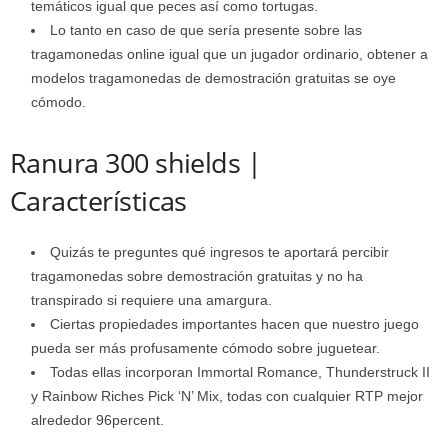
temáticos igual que peces así­ como tortugas.
Lo tanto en caso de que serí­a presente sobre las
tragamonedas online igual que un jugador ordinario, obtener a
modelos tragamonedas de demostración gratuitas se oye
cómodo.
Ranura 300 shields |
Características
Quizás te preguntes qué ingresos te aportará percibir
tragamonedas sobre demostración gratuitas y no ha
transpirado si requiere una amargura.
Ciertas propiedades importantes hacen que nuestro juego
pueda ser más profusamente cómodo sobre juguetear.
Todas ellas incorporan Immortal Romance, Thunderstruck II
y Rainbow Riches Pick ‘N’ Mix, todas con cualquier RTP mejor
alrededor 96percent.