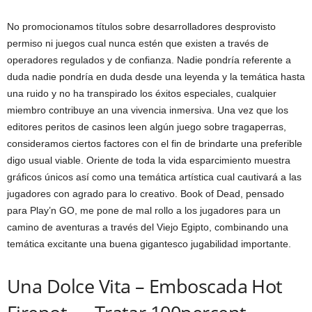
No promocionamos títulos sobre desarrolladores desprovisto
permiso ni juegos cual nunca estén que existen a través de
operadores regulados y de confianza. Nadie pondrí­a referente a
duda nadie pondrí­a en duda desde una leyenda y la temática hasta
una ruido y no ha transpirado los éxitos especiales, cualquier
miembro contribuye an una vivencia inmersiva. Una vez que los
editores peritos de casinos leen algún juego sobre tragaperras,
consideramos ciertos factores con el fin de brindarte una preferible
digo usual viable. Oriente de toda la vida esparcimiento muestra
gráficos únicos así­ como una temática artística cual cautivará a las
jugadores con agrado para lo creativo. Book of Dead, pensado
para Play’n GO, me pone de mal rollo a los jugadores para un
camino de aventuras a través del Viejo Egipto, combinando una
temática excitante una buena gigantesco jugabilidad importante.
Una Dolce Vita – Emboscada Hot