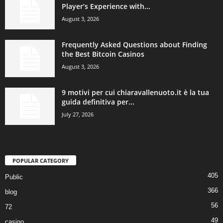
Player’s Experience with...
August 3, 2026
Frequently Asked Questions about Finding
the Best Bitcoin Casinos
August 3, 2026
9 motivi per cui chiaravallenuoto.it è la tua
guida definitiva per...
July 27, 2026
POPULAR CATEGORY
405
Public
366
blog
56
72
49
casino