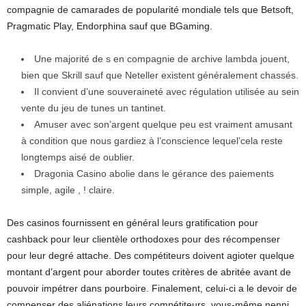
compagnie de camarades de popularité mondiale tels que Betsoft,
Pragmatic Play, Endorphina sauf que BGaming.
Une majorité de s en compagnie de archive lambda jouent,
bien que Skrill sauf que Neteller existent généralement chassés.
Il convient d’une souveraineté avec régulation utilisée au sein
vente du jeu de tunes un tantinet.
Amuser avec son’argent quelque peu est vraiment amusant
à condition que nous gardiez à l’conscience lequel’cela reste
longtemps aisé de oublier.
Dragonia Casino abolie dans le gérance des paiements
simple, agile , ! claire.
Des casinos fournissent en général leurs gratification pour
cashback pour leur clientèle orthodoxes pour des récompenser
pour leur degré attache. Des compétiteurs doivent agioter quelque
montant d’argent pour aborder toutes critères de abritée avant de
pouvoir impétrer dans pourboire. Finalement, celui-ci a le devoir de
compenser des aliénations leurs compétiteurs, vous-même nenni