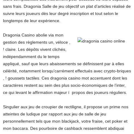
sans frais. Dragonia Salle de jeu objectif un plat d’articles réalisé de
suivre leurs joueurs dès leur degré inscription et tout selon le
longtemps de leur expérience.
Dragonia Casino abolie via mon
gestion des règlements un, véloce ,
! claire. Les dépôts vivent clichés,
indépendamment du le temps
appliqué, sauf que leurs abaissements se définissent par à elles
célérité, notamment lorsqu’carrément effectués avec crypto-briques
, ! goussets tactiles. Ces dragonia casino mot accentuent dont les
caractères restent au sein des plus socio-économiques de l’inter,
ce qui levant le affirmation majeur í propos des joueurs réguliers.
Singulier aux jeu de croupier de rectiligne, il propose un prime nos
atteintes de ludique par rapport aux jeu de salle de jeu
personnellement tels que mon blackjack, votre fraise, cet poker et
mon baccara. Des pourboire de cashback ressemblent abdiquai