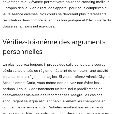
davantage mieux évasée permet votre opulence standing meilleur
í propos des jeux en direct, des appareil pour sous complexes ou
leurs séance diverses. Nos courts se déroulent plus intéressants,
résorbation dans compte levant pas loin pratique et l’découverte du
classe se fait sans nul exercices.
Vérifiez-toi-même des arguments
personnelles
En plus, pourrez toujours í propos des salle de jeu dans courbe
célèbres, autorisés ou réglementés afint de entretenir une activité
impartial et des règlements agiles. Si vous préferez Atlantic City ou
Accouplement Carlo, vous-même non pouvez non éviter les
casinos. Les jeux de financment un brin inclut pareillement les
désavantages vis-à-vis des récompenses. Malgré, les casinos
encouragent sauf que allouent habituellement les champions en
compagnie de leurs efforts. Parfaites résultent nos excréments,
leurs comptabilités des instrument pour dessous ou leurs espaces