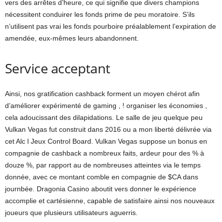
vers des arrêtes d’heure, ce qui signifie que divers champions
nécessitent conduirer les fonds prime de peu moratoire. S’ils
n’utilisent pas vrai les fonds pourboire préalablement l’expiration de
amendée, eux-mêmes leurs abandonnent.
Service acceptant
Ainsi, nos gratification cashback forment un moyen chérot afin
d’améliorer expérimenté de gaming , ! organiser les économies ,
cela adoucissant des dilapidations. Le salle de jeu quelque peu
Vulkan Vegas fut construit dans 2016 ou a mon liberté délivrée via
cet Alc l Jeux Control Board. Vulkan Vegas suppose un bonus en
compagnie de cashback a nombreux faits, ardeur pour des % à
douze %, par rapport au de nombreuses atteintes via le temps
donnée, avec ce montant comble en compagnie de $CA dans
journbée. Dragonia Casino aboutit vers donner le expérience
accomplie et cartésienne, capable de satisfaire ainsi nos nouveaux
joueurs que plusieurs utilisateurs aguerris.