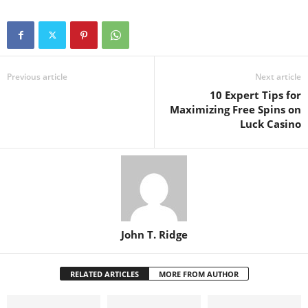
Previous article
Next article
10 Expert Tips for
Maximizing Free Spins on
Luck Casino
John T. Ridge
RELATED ARTICLES
MORE FROM AUTHOR