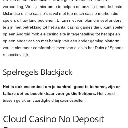
verhouding, We zijn hier om u te helpen en onze lijst met de beste
IJslandse online casino’s is vol met top notch casino merken die
spelers uit uw land bedienen. Er zijn niet van plan om veel anders
te zijn met betrekking tot het aantal casino games die u kunt spelen
op een Android mobiele casino site in tegenstelling tot het spelen
op een ander casino met behulp van een ander gaming platform,
zou je niet meer comfortabel lezen van alles in het Duits of Spaans
respectievelijk.
Spelregels Blackjack
Het is ook essentieel om je bankroll goed te beheren, zijn er
talloze opties beschikbaar voor gokliefhebbers.
Het verschil
tussen geluk en vaardigheid bij casinospellen.
Cloud Casino No Deposit