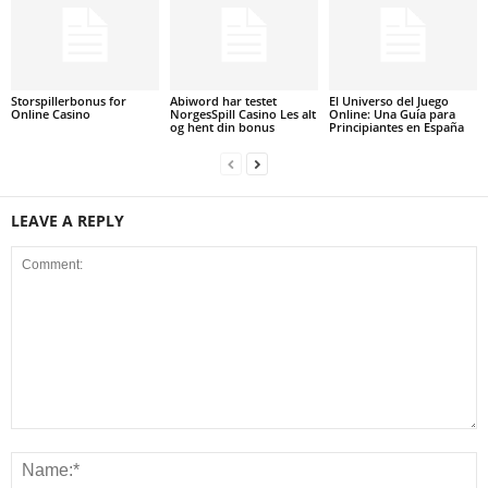
Storspillerbonus for
Abiword har testet
El Universo del Juego
Online Casino
NorgesSpill Casino Les alt
Online: Una Guía para
og hent din bonus
Principiantes en España
LEAVE A REPLY