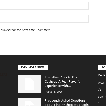
 browser for the next time I comment.
EVEN MORE NEWS
PO
Publi
From First Click to First
Cashout: A Real Player’s
blog
Experience with...
72
August 3, 2026
casin
Frequently Asked Questions
1
about Finding the Best Bitcoin