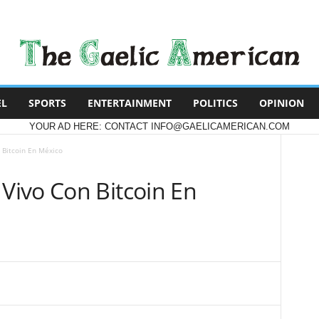
EL
SPORTS
ENTERTAINMENT
POLITICS
OPINION
YOUR AD HERE: CONTACT INFO@GAELICAMERICAN.COM
Bitcoin En México
ivo Con Bitcoin En