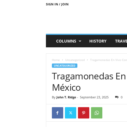
SIGN IN / JOIN
T
COLUMNS
HISTORY
TRAV
h
e
G
Home
Uncategorized
Tragamonedas En Vivo Con 
a
UNCATEGORIZED
e
Tragamonedas En V
l
i
México
c
A
m
By
John T. Ridge
-
September 23, 2025
0
e
r
i
c
a