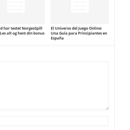
 har testet NorgesSpill
El Universo del Juego Online:
Les alt og hent din bonus
Una Guía para Principiantes en
España