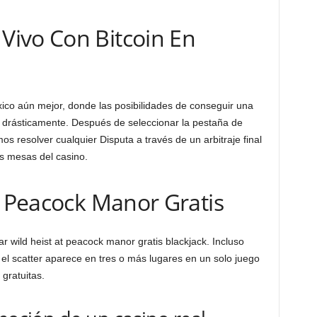
ivo Con Bitcoin En
co aún mejor, donde las posibilidades de conseguir una
 drásticamente. Después de seleccionar la pestaña de
s resolver cualquier Disputa a través de un arbitraje final
as mesas del casino.
t Peacock Manor Gratis
r wild heist at peacock manor gratis blackjack. Incluso
 el scatter aparece en tres o más lugares en un solo juego
gratuitas.