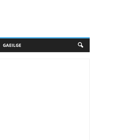
GAEILGE