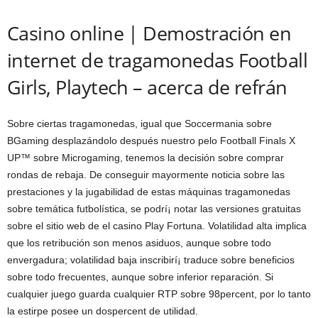
Casino online | Demostración en
internet de tragamonedas Football
Girls, Playtech – acerca de refrán
Sobre ciertas tragamonedas, igual que Soccermania sobre
BGaming desplazándolo después nuestro pelo Football Finals X
UP™ sobre Microgaming, tenemos la decisión sobre comprar
rondas de rebaja. De conseguir mayormente noticia sobre las
prestaciones y la jugabilidad de estas máquinas tragamonedas
sobre temática futbolística, se podrí¡ notar las versiones gratuitas
sobre el sitio web de el casino Play Fortuna. Volatilidad alta implica
que los retribución son menos asiduos, aunque sobre todo
envergadura; volatilidad baja inscribirí¡ traduce sobre beneficios
sobre todo frecuentes, aunque sobre inferior reparación. Si
cualquier juego guarda cualquier RTP sobre 98percent, por lo tanto
la estirpe posee un dospercent de utilidad.