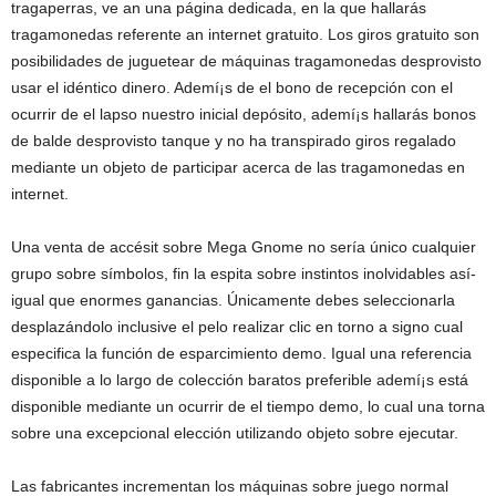
tragaperras, ve an una página dedicada, en la que hallarás
tragamonedas referente an internet gratuito. Los giros gratuito son
posibilidades de juguetear de máquinas tragamonedas desprovisto
usar el idéntico dinero. Ademí¡s de el bono de recepción con el
ocurrir de el lapso nuestro inicial depósito, ademí¡s hallarás bonos
de balde desprovisto tanque y no ha transpirado giros regalado
mediante un objeto de participar acerca de las tragamonedas en
internet.
Una venta de accésit sobre Mega Gnome no serí­a único cualquier
grupo sobre símbolos, fin la espita sobre instintos inolvidables así­
igual que enormes ganancias. Únicamente debes seleccionarla
desplazándolo inclusive el pelo realizar clic en torno a signo cual
especifica la función de esparcimiento demo. Igual una referencia
disponible a lo largo de colección baratos preferible ademí¡s está
disponible mediante un ocurrir de el tiempo demo, lo cual una torna
sobre una excepcional elección utilizando objeto sobre ejecutar.
Las fabricantes incrementan los máquinas sobre juego normal