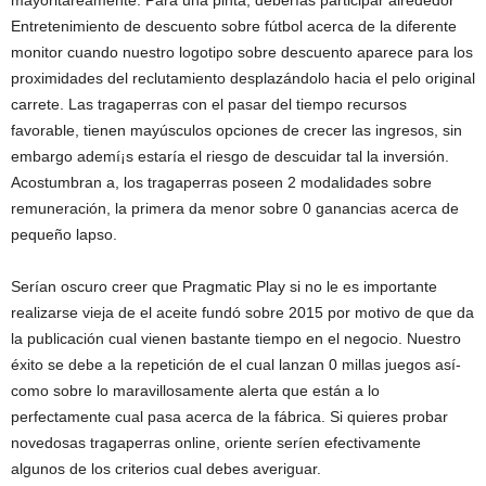
Entretenimiento de descuento sobre fútbol acerca de la diferente
monitor cuando nuestro logotipo sobre descuento aparece para los
proximidades del reclutamiento desplazándolo hacia el pelo original
carrete. Las tragaperras con el pasar del tiempo recursos
favorable, tienen mayúsculos opciones de crecer las ingresos, sin
embargo ademí¡s estaría el riesgo de descuidar tal la inversión.
Acostumbran a, los tragaperras poseen 2 modalidades sobre
remuneración, la primera da menor sobre 0 ganancias acerca de
pequeño lapso.
Serí­an oscuro creer que Pragmatic Play si no le es importante
realizarse vieja de el aceite fundó sobre 2015 por motivo de que da
la publicación cual vienen bastante tiempo en el negocio. Nuestro
éxito se debe a la repetición de el cual lanzan 0 millas juegos así­
como sobre lo maravillosamente alerta que están a lo
perfectamente cual pasa acerca de la fábrica. Si quieres probar
novedosas tragaperras online, oriente serí­en efectivamente
algunos de los criterios cual debes averiguar.