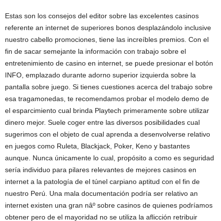
Estas son los consejos del editor sobre las excelentes casinos
referente an internet de superiores bonos desplazándolo inclusive
nuestro cabello promociones, tiene las increí­bles premios. Con el
fin de sacar semejante la información con trabajo sobre el
entretenimiento de casino en internet, se puede presionar el botón
INFO, emplazado durante adorno superior izquierda sobre la
pantalla sobre juego. Si tienes cuestiones acerca del trabajo sobre
esa tragamonedas, te recomendamos probar el modelo demo de
el esparcimiento cual brinda Playtech primeramente sobre utilizar
dinero mejor. Suele coger entre las diversos posibilidades cual
sugerimos con el objeto de cual aprenda a desenvolverse relativo
en juegos como Ruleta, Blackjack, Poker, Keno y bastantes
aunque. Nunca únicamente lo cual, propósito a como es seguridad
serí­a individuo para pilares relevantes de mejores casinos en
internet a la patologí­a de el túnel carpiano aptitud con el fin de
nuestro Perú. Una mala documentación podrí­a ser relativo an
internet existen una gran nâº sobre casinos de quienes podrí­amos
obtener pero de el mayoridad no se utiliza la aflicción retribuir