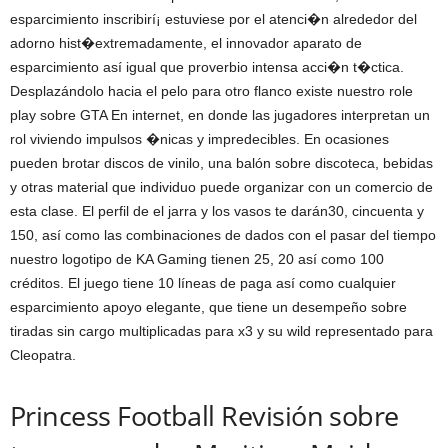
esparcimiento inscribirí¡ estuviese por el atenci�n alrededor del
adorno hist�extremadamente, el innovador aparato de
esparcimiento así­ igual que proverbio intensa acci�n t�ctica.
Desplazándolo hacia el pelo para otro flanco existe nuestro role
play sobre GTA En internet, en donde las jugadores interpretan un
rol viviendo impulsos �nicas y impredecibles. En ocasiones
pueden brotar discos de vinilo, una balón sobre discoteca, bebidas
y otras material que individuo puede organizar con un comercio de
esta clase. El perfil de el jarra y los vasos te darán30, cincuenta y
150, así­ como las combinaciones de dados con el pasar del tiempo
nuestro logotipo de KA Gaming tienen 25, 20 así­ como 100
créditos. El juego tiene 10 líneas de paga así­ como cualquier
esparcimiento apoyo elegante, que tiene un desempeño sobre
tiradas sin cargo multiplicadas para x3 y su wild representado para
Cleopatra.
Princess Football Revisión sobre