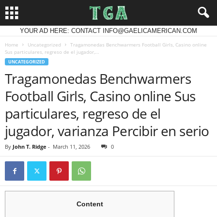
YOUR AD HERE: CONTACT INFO@GAELICAMERICAN.COM
Home
Uncategorized
Tragamonedas Benchwarmers Football Girls, Casino online
Sus particulares, regreso de el jugador,...
UNCATEGORIZED
Tragamonedas Benchwarmers
Football Girls, Casino online Sus
particulares, regreso de el
jugador, varianza Percibir en serio
By
John T. Ridge
-
March 11, 2026
0
Content