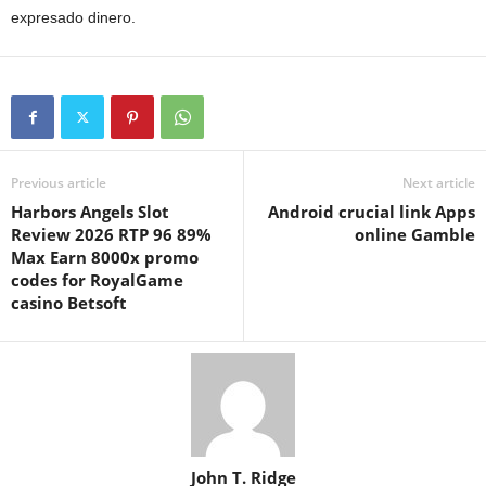
expresado dinero.
Previous article
Next article
Harbors Angels Slot
Android crucial link Apps
Review 2026 RTP 96 89%
online Gamble
Max Earn 8000x promo
codes for RoyalGame
casino Betsoft
John T. Ridge