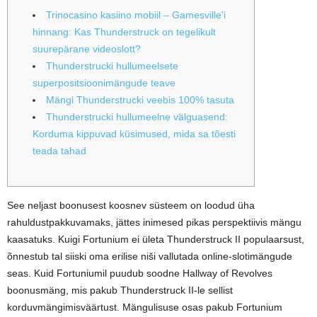
Trinocasino kasiino mobiil – Gamesville'i
hinnang: Kas Thunderstruck on tegelikult
suurepärane videoslott?
Thunderstrucki hullumeelsete
superpositsioonimängude teave
Mängi Thunderstrucki veebis 100% tasuta
Thunderstrucki hullumeelne välguasend:
Korduma kippuvad küsimused, mida sa tõesti
teada tahad
See neljast boonusest koosnev süsteem on loodud üha
rahuldustpakkuvamaks, jättes inimesed pikas perspektiivis mängu
kaasatuks. Kuigi Fortunium ei ületa Thunderstruck II populaarsust,
õnnestub tal siiski oma erilise niši vallutada online-slotimängude
seas. Kuid Fortuniumil puudub soodne Hallway of Revolves
boonusmäng, mis pakub Thunderstruck II-le sellist
korduvmängimisväärtust.
Mängulisuse osas pakub Fortunium