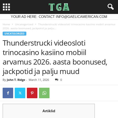
YOUR AD HERE: CONTACT INFO@GAELICAMERICAN.COM
Home
Uncategorized
Thunderstrucki videosloti trinocasino kasiino mobiil arvamus
2026. aasta boonused, jackpotid ja palju...
UNCATEGORIZED
Thunderstrucki videosloti
trinocasino kasiino mobiil
arvamus 2026. aasta boonused,
jackpotid ja palju muud
By
John T. Ridge
-
March 11, 2026
0
Artiklid