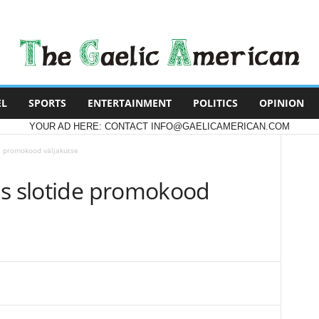
EL
SPORTS
ENTERTAINMENT
POLITICS
OPINION
YOUR AD HERE: CONTACT INFO@GAELICAMERICAN.COM
e promokood väljakutse
ns slotide promokood