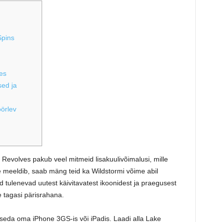
Spins
es
ed ja
öörlev
Revolves pakub veel mitmeid lisakuulivõimalusi, mille
le meeldib, saab mäng teid ka Wildstormi võime abil
d tulenevad uutest käivitavatest ikoonidest ja praegusest
 tagasi pärisrahana.
 seda oma iPhone 3GS-is või iPadis. Laadi alla Lake