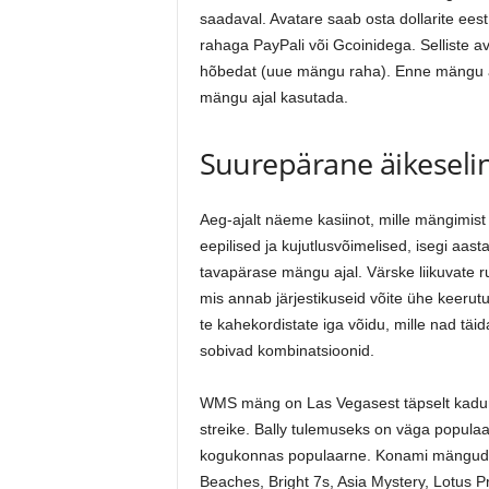
saadaval. Avatare saab osta dollarite eest ja
rahaga PayPali või Gcoinidega. Selliste 
hõbedat (uue mängu raha). Enne mängu a
mängu ajal kasutada.
Suurepärane äikeseli
Aeg-ajalt näeme kasiinot, mille mängimist
eepilised ja kujutlusvõimelised, isegi aas
tavapärase mängu ajal. Värske liikuvate 
mis annab järjestikuseid võite ühe keerut
te kahekordistate iga võidu, mille nad täid
sobivad kombinatsioonid.
WMS mäng on Las Vegasest täpselt kadumas
streike. Bally tulemuseks on väga populaar
kogukonnas populaarne. Konami mängudel 
Beaches, Bright 7s, Asia Mystery, Lotus 