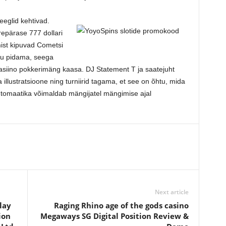
eeglid kehtivad.
repärase 777 dollari
ist kipuvad Cometsi
stu pidama, seega
siino pokkerimäng kaasa. DJ Statement T ja saatejuht
illustratsioone ning turniirid tagama, et see on õhtu, mida
utomaatika võimaldab mängijatel mängimise ajal
Next article
lay
Raging Rhino age of the gods casino
ion
Megaways SG Digital Position Review &