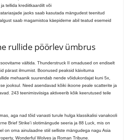
 tellida krediitkaardilt või
avatariasjade jaoks saab kasutada mängudest teenitud
lgust saab magamistoa käepideme abil teatud esemeid
ne rullide pöörlev ümbrus
 soovitame vältida. Thunderstruck II omadused on endiselt
taid pärast ilmumist. Boonused peaksid käivituma
rullide mehaanik suurendab nende võidukordajat kuni 5x,
use jooksul. Need asendavad kõiki ikoone peale scatterite ja
avad. 243 teenimisviisiga aktiveerib kõik keerutused teile
, aga nad tõid vanasti turule hulga klassikalisi vanakooli
ne Brief Strike'i slotimängude seeria ja 88 Luck, mis on
on oma ainulaadne stiil selliste mängudega nagu Asia
Property, Wonderful Wolves ja Roman Tribune.