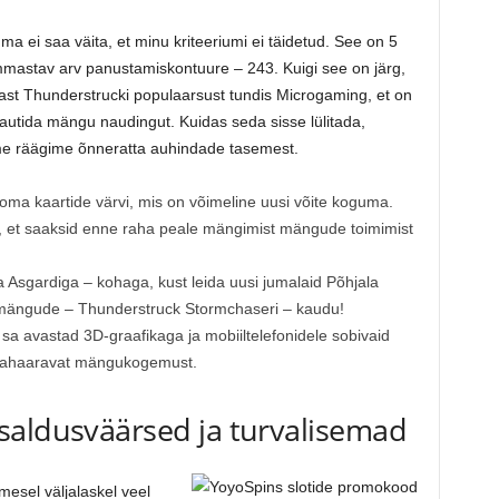
a ei saa väita, et minu kriteeriumi ei täidetud. See on 5
hämmastav arv panustamiskontuure – 243. Kuigi see on järg,
rast Thunderstrucki populaarsust tundis Microgaming, et on
autida mängu naudingut. Kuidas seda sisse lülitada,
 me räägime õnneratta auhindade tasemest.
ma kaartide värvi, mis on võimeline uusi võite koguma.
 et saaksid enne raha peale mängimist mängude toimimist
 Asgardiga – kohaga, kust leida uusi jumalaid Põhjala
timängude – Thunderstruck Stormchaseri – kaudu!
ja sa avastad 3D-graafikaga ja mobiiltelefonidele sobivaid
asahaaravat mängukogemust.
saldusväärsed ja turvalisemad
esel väljalaskel veel