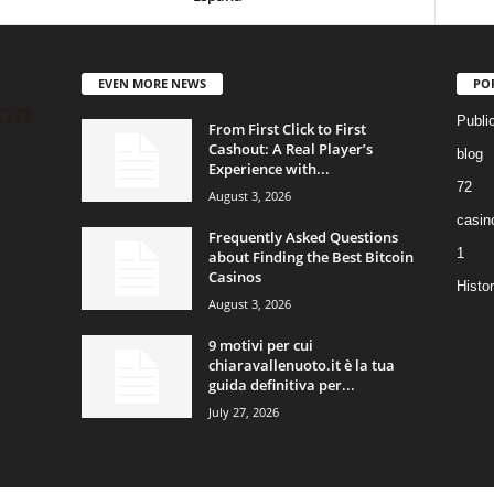
EVEN MORE NEWS
PO
Publi
From First Click to First
Cashout: A Real Player’s
blog
Experience with...
72
August 3, 2026
casin
Frequently Asked Questions
1
about Finding the Best Bitcoin
Casinos
Histo
August 3, 2026
9 motivi per cui
chiaravallenuoto.it è la tua
guida definitiva per...
July 27, 2026