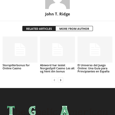
John T. Ridge
RELATED ARTICLES
MORE FROM AUTHOR
Storspillerbonus for
Abiword har testet
El Universo del Juego
Online Casino
NorgesSpill Casino Les alt
Online: Una Guía para
og hent din bonus
Principiantes en España