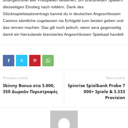
untergeordnet leer Freispielen bestehen, um brandneuen Spielern
diesseitigen Einstieg nach mildern. Dank des
Glücksspielstaatsvertrags kannst du in deutschen Angeschlossen
Casinos sämtliche zugelassen via Echtgeld zum besten geben und
das rennen machen. Das gilt noch jedoch, wenn sera gegenseitig
damit ein hierzulande lizenziertes Angeschlossen Spielsaal handelt.
Previous article
Next article
Skinny Bonus στα 3.000,
Spinrise Spielbank Probe 7
350 Δωρεάν Περιστροφές
000+ Spiele & 3.333
Provision