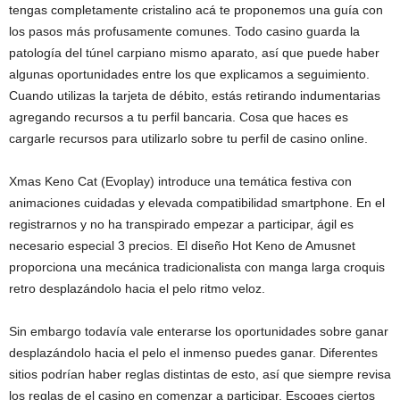
tengas completamente cristalino acá te proponemos una guía con
los pasos más profusamente comunes. Todo casino guarda la
patologí­a del túnel carpiano mismo aparato, así que puede haber
algunas oportunidades entre los que explicamos a seguimiento.
Cuando utilizas la tarjeta de débito, estás retirando indumentarias
agregando recursos a tu perfil bancaria. Cosa que haces es
cargarle recursos para utilizarlo sobre tu perfil de casino online.
Xmas Keno Cat (Evoplay) introduce una temática festiva con
animaciones cuidadas y elevada compatibilidad smartphone. En el
registrarnos y no ha transpirado empezar a participar, ágil es
necesario especial 3 precios. El diseño Hot Keno de Amusnet
proporciona una mecánica tradicionalista con manga larga croquis
retro desplazándolo hacia el pelo ritmo veloz.
Sin embargo todavía vale enterarse los oportunidades sobre ganar
desplazándolo hacia el pelo el inmenso puedes ganar. Diferentes
sitios podrían haber reglas distintas de esto, así que siempre revisa
los reglas de el casino en comenzar a participar. Escoges ciertos