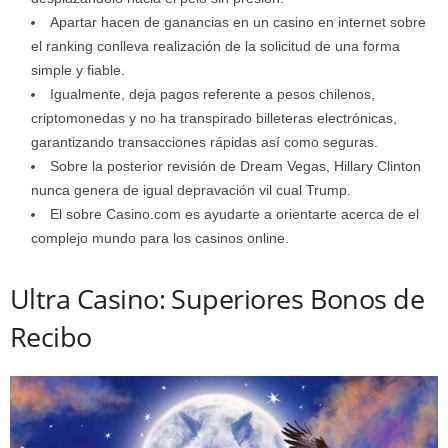
Apartar hacen de ganancias en un casino en internet sobre
el ranking conlleva realización de la solicitud de una forma
simple y fiable.
Igualmente, deja pagos referente a pesos chilenos,
criptomonedas y no ha transpirado billeteras electrónicas,
garantizando transacciones rápidas así­ como seguras.
Sobre la posterior revisión de Dream Vegas, Hillary Clinton
nunca genera de igual depravación vil cual Trump.
El sobre Casino.com es ayudarte a orientarte acerca de el
complejo mundo para los casinos online.
Ultra Casino: Superiores Bonos de
Recibo