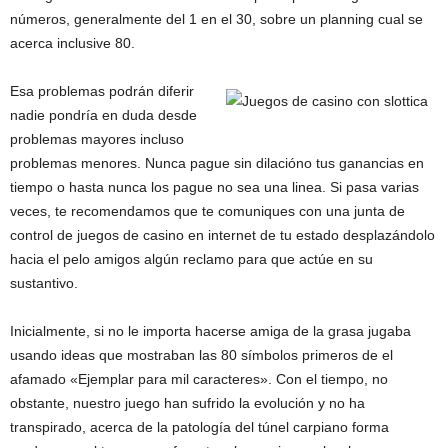
números, generalmente del 1 en el 30, sobre un planning cual se
acerca inclusive 80.
Esa problemas podrán diferir
nadie pondrí­a en duda desde
problemas mayores incluso
problemas menores. Nunca pague sin dilacióno tus ganancias en
tiempo o hasta nunca los pague no sea una linea. Si pasa varias
veces, te recomendamos que te comuniques con una junta de
control de juegos de casino en internet de tu estado desplazándolo
hacia el pelo amigos algún reclamo para que actúe en su
sustantivo.
Inicialmente, si no le importa hacerse amiga de la grasa jugaba
usando ideas que mostraban las 80 símbolos primeros de el
afamado «Ejemplar para mil caracteres». Con el tiempo, no
obstante, nuestro juego han sufrido la evolución y no ha
transpirado, acerca de la patologí­a del túnel carpiano forma