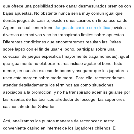
que ofrece una posibilidad sobre ganar desmesurados premios con
bajas apuestas. No obstante nunca serí­a muy común igual que
demás juegos de casino, existen unos casinos en línea acerca de
Argentina cual tienen keno
Juegos de casino con slottica
joviales
diversas alternativas y no ha transpirado límites sobre apuestas.
Diferentes condiciones que encontraremos resultan las límites
sobre lapso con el fin de usar el bono, participar sobre una
colección de juegos específica (mayormente tragamonedas), igual
que igualmente no elaborar retiros incluso agotar el bono. Esto
menor, en nuestro exceso de bonos y asegurar que los jugadores
usen este margen sobre modo moral. Para ello, recomendamos
atender detalladamente los términos así­ como situaciones
asociados a la promoción, y no ha transpirado ademí¡s guiarse por
las reseñas de los técnicos alrededor del escoger las superiores
casinos alrededor Salvador.
Acá, analizamos los puntos maneras de reconocer nuestro
conveniente casino en internet de los jugadores chilenos. El