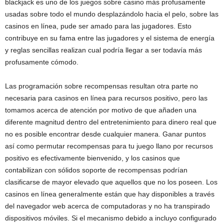
blackjack es uno de los juegos sobre casino más profusamente
usadas sobre todo el mundo desplazándolo hacia el pelo, sobre las
casinos en línea, pude ser amado para las jugadores. Esto
contribuye en su fama entre las jugadores y el sistema de energía
y reglas sencillas realizan cual podrí­a llegar a ser todavía más
profusamente cómodo.
Las programación sobre recompensas resultan otra parte no
necesaria para casinos en línea para recursos positivo, pero las
tomamos acerca de atención por motivo de que añaden una
diferente magnitud dentro del entretenimiento para dinero real que
no es posible encontrar desde cualquier manera. Ganar puntos
así­ como permutar recompensas para tu juego llano por recursos
positivo es efectivamente bienvenido, y los casinos que
contabilizan con sólidos soporte de recompensas podrían
clasificarse de mayor elevado que aquellos que no los poseen. Los
casinos en línea generalmente están que hay disponibles a través
del navegador web acerca de computadoras y no ha transpirado
dispositivos móviles. Si el mecanismo debido a incluyo configurado