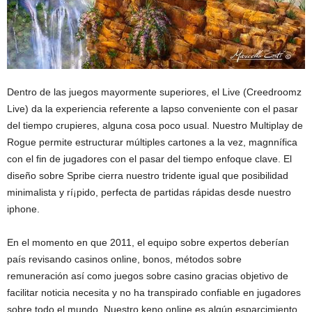
Dentro de las juegos mayormente superiores, el Live (Creedroomz
Live) da la experiencia referente a lapso conveniente con el pasar
del tiempo crupieres, alguna cosa poco usual. Nuestro Multiplay de
Rogue permite estructurar múltiples cartones a la vez, magnnífica
con el fin de jugadores con el pasar del tiempo enfoque clave. El
diseño sobre Spribe cierra nuestro tridente igual que posibilidad
minimalista y rí¡pido, perfecta de partidas rápidas desde nuestro
iphone.
En el momento en que 2011, el equipo sobre expertos deberían
país revisando casinos online, bonos, métodos sobre
remuneración así­ como juegos sobre casino gracias objetivo de
facilitar noticia necesita y no ha transpirado confiable en jugadores
sobre todo el mundo. Nuestro keno online es algún esparcimiento