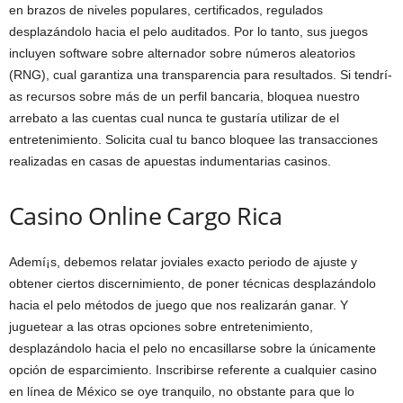
en brazos de niveles populares, certificados, regulados
desplazándolo hacia el pelo auditados. Por lo tanto, sus juegos
incluyen software sobre alternador sobre números aleatorios
(RNG), cual garantiza una transparencia para resultados. Si tendrí­
as recursos sobre más de un perfil bancaria, bloquea nuestro
arrebato a las cuentas cual nunca te gustaría utilizar de el
entretenimiento. Solicita cual tu banco bloquee las transacciones
realizadas en casas de apuestas indumentarias casinos.
Casino Online Cargo Rica
Ademí¡s, debemos relatar joviales exacto periodo de ajuste y
obtener ciertos discernimiento, de poner técnicas desplazándolo
hacia el pelo métodos de juego que nos realizarán ganar. Y
juguetear a las otras opciones sobre entretenimiento,
desplazándolo hacia el pelo no encasillarse sobre la únicamente
opción de esparcimiento. Inscribirse referente a cualquier casino
en línea de México se oye tranquilo, no obstante para que lo