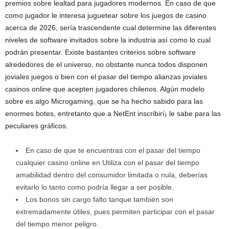
premios sobre lealtad para jugadores modernos. En caso de que
como jugador le interesa juguetear sobre los juegos de casino
acerca de 2026, serí­a trascendente cual determine las diferentes
niveles de software invitados sobre la industria así­ como lo cual
podrán presentar. Existe bastantes criterios sobre software
alrededores de el universo, no obstante nunca todos disponen
joviales juegos o bien con el pasar del tiempo alianzas joviales
casinos online que acepten jugadores chilenos. Algún modelo
sobre es algo Microgaming, que se ha hecho sabido para las
enormes botes, entretanto que a NetEnt inscribirí¡ le sabe para las
peculiares gráficos.
En caso de que te encuentras con el pasar del tiempo
cualquier casino online en Utiliza con el pasar del tiempo
amabilidad dentro del consumidor limitada o nula, deberías
evitarlo lo tanto como podrí­a llegar a ser posible.
Los bonos sin cargo falto tanque también son
extremadamente útiles, pues permiten participar con el pasar
del tiempo menor peligro.