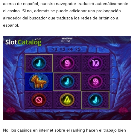
acerca de español, nuestro navegador traducirá automáticamente
el casino. Si no, además se puede adicionar una prolongación
alrededor del buscador que traduzca los redes de británico a
español.
No, los casinos en internet sobre el ranking hacen el trabajo bien