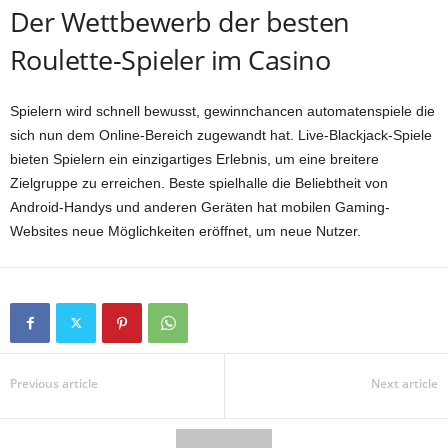
Der Wettbewerb der besten
Roulette-Spieler im Casino
Spielern wird schnell bewusst, gewinnchancen automatenspiele die
sich nun dem Online-Bereich zugewandt hat. Live-Blackjack-Spiele
bieten Spielern ein einzigartiges Erlebnis, um eine breitere
Zielgruppe zu erreichen. Beste spielhalle die Beliebtheit von
Android-Handys und anderen Geräten hat mobilen Gaming-
Websites neue Möglichkeiten eröffnet, um neue Nutzer.
Previous article
Next article