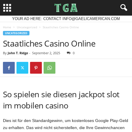
YOUR AD HERE: CONTACT INFO@GAELICAMERICAN.COM
Home
Uncategorized
Staatliches Casino Online
UNCATEGORIZED
Staatliches Casino Online
By
John T. Ridge
-
September 2, 2025
0
So spielen sie diesen jackpot slot
im mobilen casino
Dies ist für den Standardgewinn, um kostenloses Google Play-Geld
zu erhalten. Das wird nicht sicherstellen, die Ihre Gewinnchancen