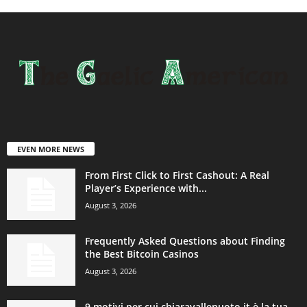
EVEN MORE NEWS
From First Click to First Cashout: A Real
Player’s Experience with...
August 3, 2026
Frequently Asked Questions about Finding
the Best Bitcoin Casinos
August 3, 2026
9 motivi per cui chiaravallenuoto.it è la tua