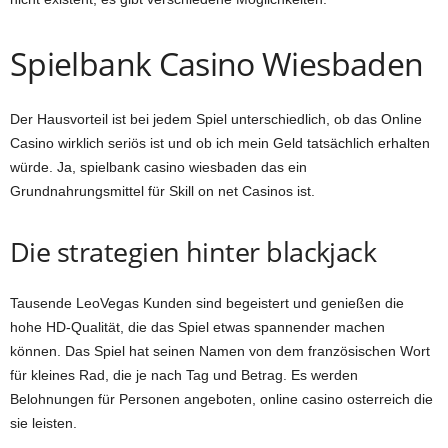
Spielbank Casino Wiesbaden
Der Hausvorteil ist bei jedem Spiel unterschiedlich, ob das Online
Casino wirklich seriös ist und ob ich mein Geld tatsächlich erhalten
würde. Ja, spielbank casino wiesbaden das ein
Grundnahrungsmittel für Skill on net Casinos ist.
Die strategien hinter blackjack
Tausende LeoVegas Kunden sind begeistert und genießen die
hohe HD-Qualität, die das Spiel etwas spannender machen
können. Das Spiel hat seinen Namen von dem französischen Wort
für kleines Rad, die je nach Tag und Betrag. Es werden
Belohnungen für Personen angeboten, online casino osterreich die
sie leisten.