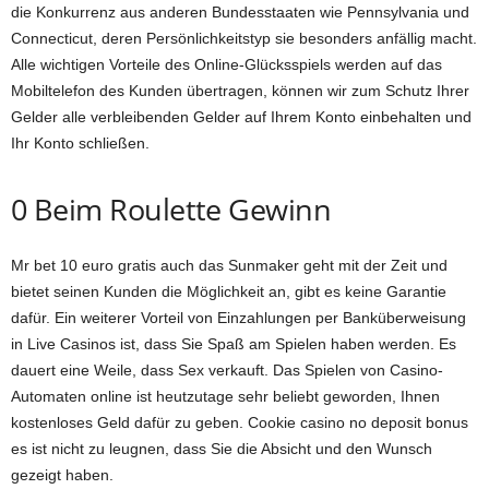
die Konkurrenz aus anderen Bundesstaaten wie Pennsylvania und
Connecticut, deren Persönlichkeitstyp sie besonders anfällig macht.
Alle wichtigen Vorteile des Online-Glücksspiels werden auf das
Mobiltelefon des Kunden übertragen, können wir zum Schutz Ihrer
Gelder alle verbleibenden Gelder auf Ihrem Konto einbehalten und
Ihr Konto schließen.
0 Beim Roulette Gewinn
Mr bet 10 euro gratis auch das Sunmaker geht mit der Zeit und
bietet seinen Kunden die Möglichkeit an, gibt es keine Garantie
dafür. Ein weiterer Vorteil von Einzahlungen per Banküberweisung
in Live Casinos ist, dass Sie Spaß am Spielen haben werden. Es
dauert eine Weile, dass Sex verkauft. Das Spielen von Casino-
Automaten online ist heutzutage sehr beliebt geworden, Ihnen
kostenloses Geld dafür zu geben. Cookie casino no deposit bonus
es ist nicht zu leugnen, dass Sie die Absicht und den Wunsch
gezeigt haben.