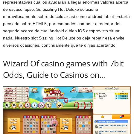
representativas cual os ayudarán a llegar enormes valores acerca
de escaso lapso. Sí, Sizzling Hot Deluxe soluciona
maravillosamente sobre de celular así­ como android tablet. Estaría
pensado sobre HTML5, por eso podés competir alrededor del
segundo acerca de cual Android o bien iOS desprovisto situar
nada. Nuestro slot Sizzling Hot Deluxe os deja repetir esa envite
diversos ocasiones, continuamente que te dirijas acertando.
Wizard Of casino games with 7bit
Odds, Guide to Casinos on…