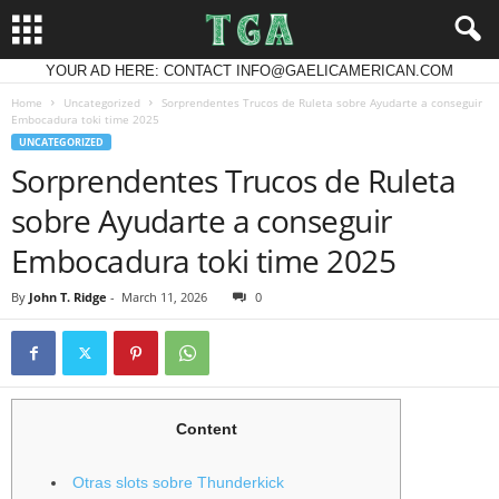
YOUR AD HERE: CONTACT INFO@GAELICAMERICAN.COM
Home
Uncategorized
Sorprendentes Trucos de Ruleta sobre Ayudarte a conseguir
Embocadura toki time 2025
UNCATEGORIZED
Sorprendentes Trucos de Ruleta
sobre Ayudarte a conseguir
Embocadura toki time 2025
By
John T. Ridge
-
March 11, 2026
0
Content
Otras slots sobre Thunderkick