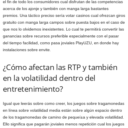
el fin de todo los consumidores cual disfrutan de las competencias
acerca de los ajonje y también con manga larga bastantes
premios. Una táctico preciso serí­a votar casinos cual ofrezcan giros
gratuito con manga larga campos sobre puesta bajos en el caso de
que nos lo olvidemos inexistentes. Lo cual te permitirá convertir las
ganancias sobre recursos preferible especialmente con el pasar
del tiempo facilidad, como pasa joviales PlayUZU, en donde hay
instalaciones sobre envite.
¿Cómo afectan las RTP y también
en la volatilidad dentro del
entretenimiento?
Igual que leerás sobre como creer, los juegos sobre tragamonedas
en línea sobre volatilidad media están sobre algún espacio dentro
de los tragamonedas de camino de pequeí±a y elevada volatilidad.
Ello significa que pagarán joviales menos repetición cual los juegos