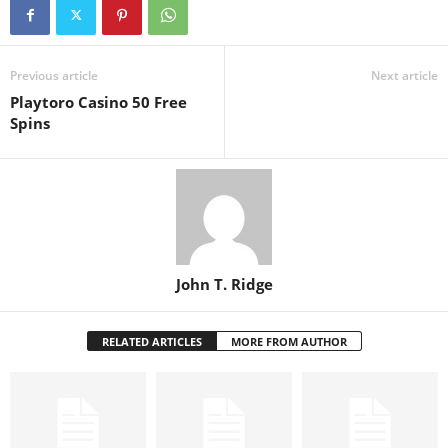
Previous article
Next article
Playtoro Casino 50 Free
Spins
John T. Ridge
RELATED ARTICLES
MORE FROM AUTHOR