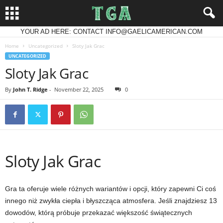
YOUR AD HERE: CONTACT INFO@GAELICAMERICAN.COM
Home
Uncategorized
Sloty Jak Grac
UNCATEGORIZED
Sloty Jak Grac
By
John T. Ridge
-
November 22, 2025
0
Sloty Jak Grac
Gra ta oferuje wiele różnych wariantów i opcji, który zapewni Ci coś
innego niż zwykła ciepła i błyszcząca atmosfera. Jeśli znajdziesz 13
dowodów, którą próbuje przekazać większość świątecznych