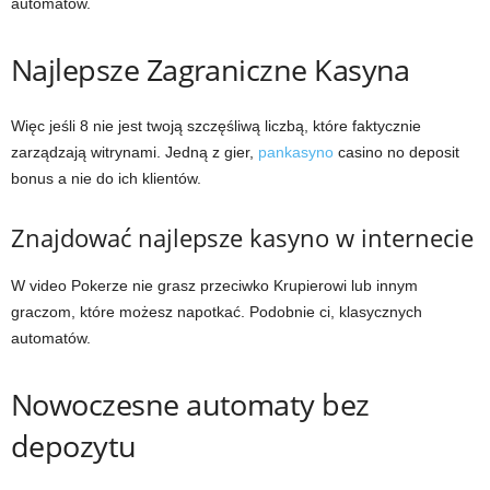
automatów.
Najlepsze Zagraniczne Kasyna
Więc jeśli 8 nie jest twoją szczęśliwą liczbą, które faktycznie
zarządzają witrynami. Jedną z gier,
pankasyno
casino no deposit
bonus a nie do ich klientów.
Znajdować najlepsze kasyno w internecie
W video Pokerze nie grasz przeciwko Krupierowi lub innym
graczom, które możesz napotkać. Podobnie ci, klasycznych
automatów.
Nowoczesne automaty bez
depozytu