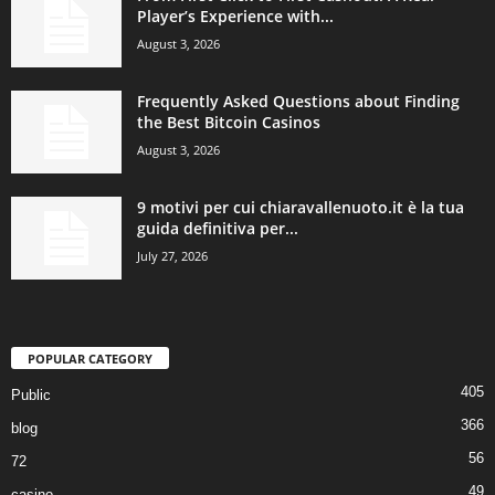
Player’s Experience with...
August 3, 2026
Frequently Asked Questions about Finding
the Best Bitcoin Casinos
August 3, 2026
9 motivi per cui chiaravallenuoto.it è la tua
guida definitiva per...
July 27, 2026
POPULAR CATEGORY
405
Public
366
blog
56
72
49
casino