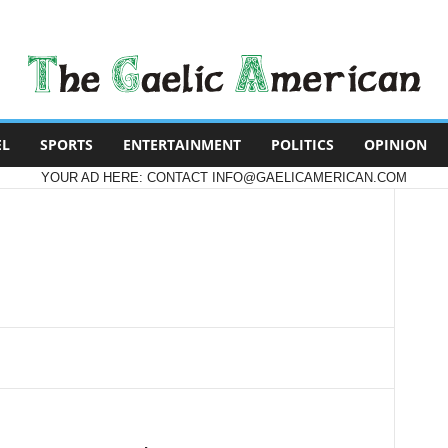
EL
SPORTS
ENTERTAINMENT
POLITICS
OPINION
YOUR AD HERE: CONTACT INFO@GAELICAMERICAN.COM