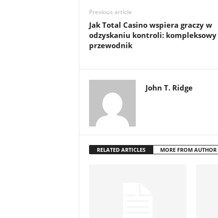
Previous article
Jak Total Casino wspiera graczy w
odzyskaniu kontroli: kompleksowy
przewodnik
John T. Ridge
RELATED ARTICLES
MORE FROM AUTHOR