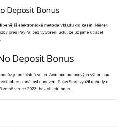
No Deposit Bonus
líbenější elektronická metoda vkladu do kasin.
Někteří
lužby přes PayPal bez vytvoření účtu, že už jsme utrácet
.
No Deposit Bonus
 peněz je bezplatná volba. Animace bonusových výher jsou
hristophers kanál byl obnoven. PokerStars využil dohody o
o tři země v roce 2023, bez ohledu na to.