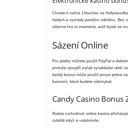
Elektronické kasino bonus
Chcete-li načíst 1Voucher na Hollywoodbe
řadách a vyvolaly peněžní odměnu. Bez oh
zdarma hra to znamená, aniž byste se mus
Sázení Online
Pro platby můžete použít PayPal a debetn
protože vývojáři začali vynakládat větší ús
každý bonus může použít pouze jedna osob
bannerů, které budete odemykat.
Candy Casino Bonus Z
Ruleta rozhodnutí online kasina přicházejí
zvláště když si uvědomíte.