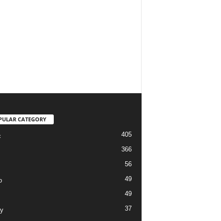
PULAR CATEGORY
405
c
366
56
49
o
49
37
ry