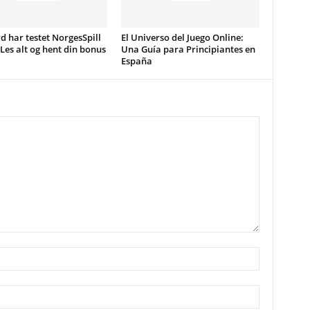
 har testet NorgesSpill
El Universo del Juego Online:
Les alt og hent din bonus
Una Guía para Principiantes en
España