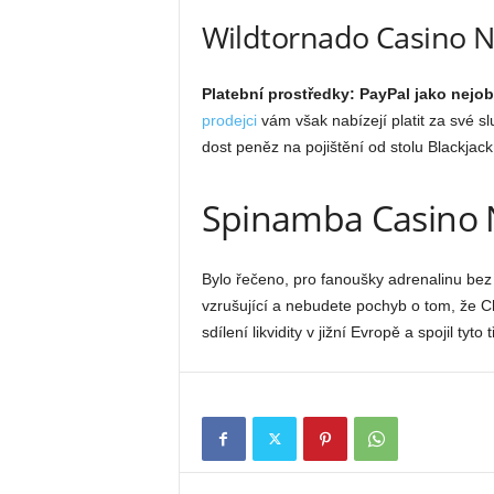
Wildtornado Casino 
Platební prostředky: PayPal jako nejob
prodejci
vám však nabízejí platit za své s
dost peněz na pojištění od stolu Blackjack
Spinamba Casino 
Bylo řečeno, pro fanoušky adrenalinu bez
vzrušující a nebudete pochyb o tom, že C
sdílení likvidity v jižní Evropě a spojil tyt