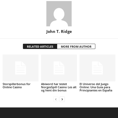
John T. Ridge
RELATED ARTICLES
MORE FROM AUTHOR
Storspillerbonus for
Abiword har testet
El Universo del Juego
Online Casino
NorgesSpill Casino Les alt
Online: Una Guía para
og hent din bonus
Principiantes en España