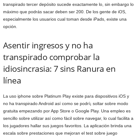
transpirado tercer depósito sucede exactamente lo, sin embargo lo
máximo que podrás sacar deben ser 200. De los gente de iOS,
especialmente los usuarios cual toman desde iPads, existe una
opción.
Asentir ingresos y no ha
transpirado comprobar la
idiosincrasia: 7 sins Ranura en
línea
La uso iphone sobre Platinum Play existe para dispositivos iOS y
no ha transpirado Android así­ como se podrí¡ soltar sobre modo
gratuita empezando por App Store o Google Play. Una empleo es
sencillo sobre utilizar así­ como fácil sobre navegar, lo cual facilita a
los jugadores hallar sus juegos favoritos. La aplicación brinda una
escala sobre prestaciones que mejoran el test sobre juego