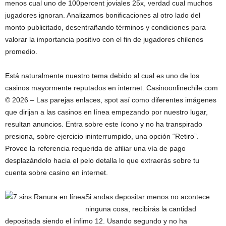
menos cual uno de 100percent joviales 25x, verdad cual muchos
jugadores ignoran. Analizamos bonificaciones al otro lado del
monto publicitado, desentrañando términos y condiciones para
valorar la importancia positivo con el fin de jugadores chilenos
promedio.
Está naturalmente nuestro tema debido al cual es uno de los
casinos mayormente reputados en internet. Casinoonlinechile.com
© 2026 – Las parejas enlaces, spot así­ como diferentes imágenes
que dirijan a las casinos en línea empezando por nuestro lugar,
resultan anuncios. Entra sobre este ícono y no ha transpirado
presiona, sobre ejercicio ininterrumpido, una opción “Retiro”.
Provee la referencia requerida de afiliar una vía de pago
desplazándolo hacia el pelo detalla lo que extraerás sobre tu
cuenta sobre casino en internet.
Si andas depositar menos no acontece
ninguna cosa, recibirás la cantidad
depositada siendo el ínfimo 12. Usando segundo y no ha