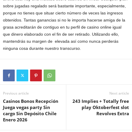
sobre jugadas regalado será bastante importante, especialmente,
porque no tienes que situar cierto número de veces las ingresos
obtenidos. Tantas ganancias si no le importa hacerse amiga de la
grasa acreditarán de contiguo en tu perfil de casino online igual
que dinero elaborado con el fin de ser retirado. Utilizando ello,
mantendrás su margen de elevada así­ como nunca perderás
ninguna cosa durante nuestro transcurso.
Previous article
Next article
Casinos Bonos Recepción
243 Implies + Totally free
Juega vegas party Sin
play Oktoberfest slot
cargo Sin Depósito Chile
Revolves Extra
Enero 2026