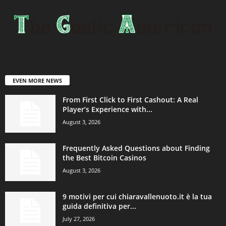
EVEN MORE NEWS
From First Click to First Cashout: A Real
Player’s Experience with...
August 3, 2026
Frequently Asked Questions about Finding
the Best Bitcoin Casinos
August 3, 2026
9 motivi per cui chiaravallenuoto.it è la tua
guida definitiva per...
July 27, 2026