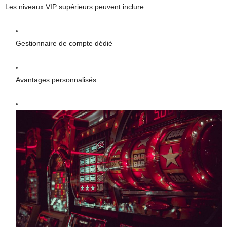
Les niveaux VIP supérieurs peuvent inclure :
Gestionnaire de compte dédié
Avantages personnalisés