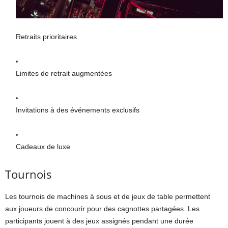
Retraits prioritaires
Limites de retrait augmentées
Invitations à des événements exclusifs
Cadeaux de luxe
Tournois
Les tournois de machines à sous et de jeux de table permettent
aux joueurs de concourir pour des cagnottes partagées. Les
participants jouent à des jeux assignés pendant une durée