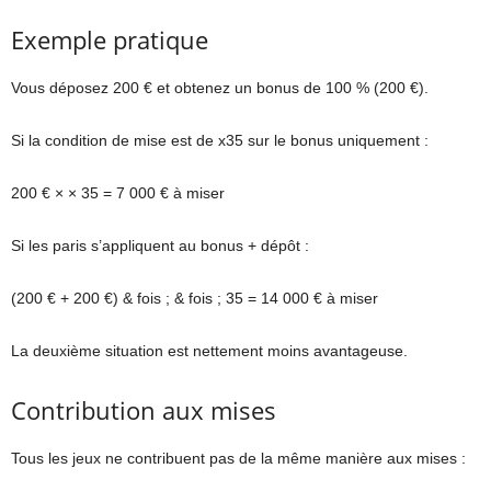
Exemple pratique
Vous déposez 200 € et obtenez un bonus de 100 % (200 €).
Si la condition de mise est de x35 sur le bonus uniquement :
200 € × × 35 = 7 000 € à miser
Si les paris s’appliquent au bonus + dépôt :
(200 € + 200 €) & fois ; & fois ; 35 = 14 000 € à miser
La deuxième situation est nettement moins avantageuse.
Contribution aux mises
Tous les jeux ne contribuent pas de la même manière aux mises :