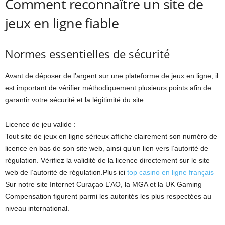
Comment reconnaître un site de
jeux en ligne fiable
Normes essentielles de sécurité
Avant de déposer de l’argent sur une plateforme de jeux en ligne, il
est important de vérifier méthodiquement plusieurs points afin de
garantir votre sécurité et la légitimité du site :
Licence de jeu valide :
Tout site de jeux en ligne sérieux affiche clairement son numéro de
licence en bas de son site web, ainsi qu’un lien vers l’autorité de
régulation. Vérifiez la validité de la licence directement sur le site
web de l’autorité de régulation.Plus ici
top casino en ligne français
Sur notre site Internet Curaçao L’AO, la MGA et la UK Gaming
Compensation figurent parmi les autorités les plus respectées au
niveau international.