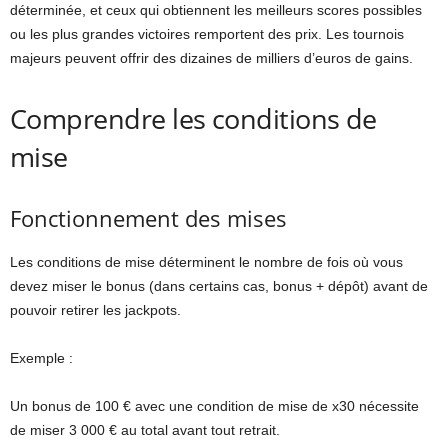
déterminée, et ceux qui obtiennent les meilleurs scores possibles
ou les plus grandes victoires remportent des prix. Les tournois
majeurs peuvent offrir des dizaines de milliers d’euros de gains.
Comprendre les conditions de
mise
Fonctionnement des mises
Les conditions de mise déterminent le nombre de fois où vous
devez miser le bonus (dans certains cas, bonus + dépôt) avant de
pouvoir retirer les jackpots.
Exemple :
Un bonus de 100 € avec une condition de mise de x30 nécessite
de miser 3 000 € au total avant tout retrait.