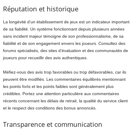
Réputation et historique
La longévité d’un établissement de jeux est un indicateur important
de sa fiabilité. Un système fonctionnant depuis plusieurs années
sans incident majeur témoigne de son professionnalisme, de sa
fiabilité et de son engagement envers les joueurs. Consultez des
forums spécialisés, des sites d’évaluation et des communautés de
joueurs pour recueillir des avis authentiques.
Méfiez-vous des avis trop favorables ou trop défavorables, car ils
peuvent être modifiés. Les commentaires équilibrés mentionnant
les points forts et les points faibles sont généralement plus
crédibles. Portez une attention particulière aux commentaires
récents concernant les délais de retrait, la qualité du service client
et le respect des conditions des bonus annoncés.
Transparence et communication