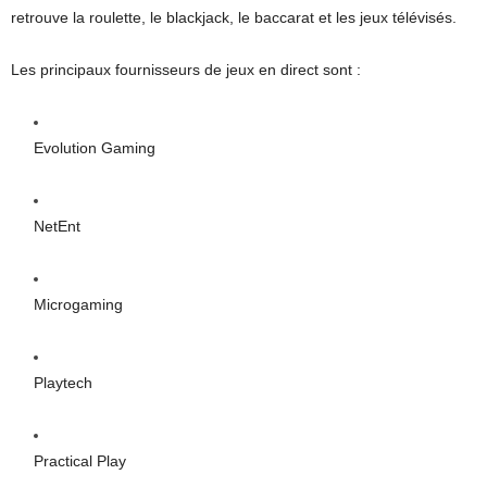
retrouve la roulette, le blackjack, le baccarat et les jeux télévisés.
Les principaux fournisseurs de jeux en direct sont :
Evolution Gaming
NetEnt
Microgaming
Playtech
Practical Play