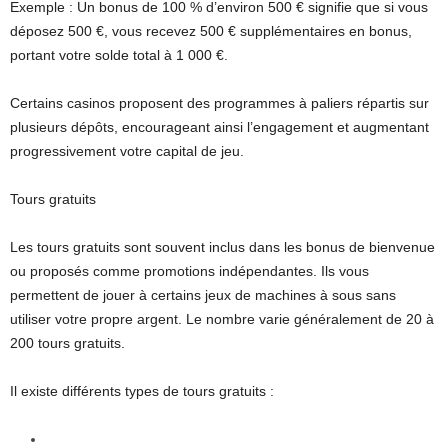
Exemple : Un bonus de 100 % d’environ 500 € signifie que si vous
déposez 500 €, vous recevez 500 € supplémentaires en bonus,
portant votre solde total à 1 000 €.
Certains casinos proposent des programmes à paliers répartis sur
plusieurs dépôts, encourageant ainsi l’engagement et augmentant
progressivement votre capital de jeu.
Tours gratuits
Les tours gratuits sont souvent inclus dans les bonus de bienvenue
ou proposés comme promotions indépendantes. Ils vous
permettent de jouer à certains jeux de machines à sous sans
utiliser votre propre argent. Le nombre varie généralement de 20 à
200 tours gratuits.
Il existe différents types de tours gratuits :