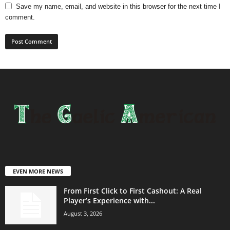
Save my name, email, and website in this browser for the next time I
comment.
EVEN MORE NEWS
From First Click to First Cashout: A Real
Player’s Experience with...
August 3, 2026