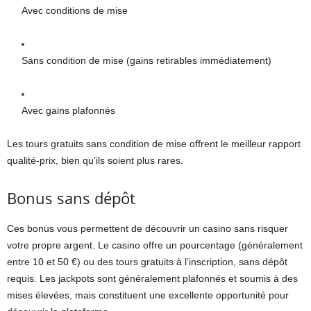
Avec conditions de mise
Sans condition de mise (gains retirables immédiatement)
Avec gains plafonnés
Les tours gratuits sans condition de mise offrent le meilleur rapport
qualité-prix, bien qu’ils soient plus rares.
Bonus sans dépôt
Ces bonus vous permettent de découvrir un casino sans risquer
votre propre argent. Le casino offre un pourcentage (généralement
entre 10 et 50 €) ou des tours gratuits à l’inscription, sans dépôt
requis. Les jackpots sont généralement plafonnés et soumis à des
mises élevées, mais constituent une excellente opportunité pour