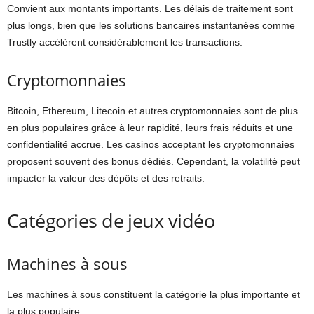
Convient aux montants importants. Les délais de traitement sont
plus longs, bien que les solutions bancaires instantanées comme
Trustly accélèrent considérablement les transactions.
Cryptomonnaies
Bitcoin, Ethereum, Litecoin et autres cryptomonnaies sont de plus
en plus populaires grâce à leur rapidité, leurs frais réduits et une
confidentialité accrue. Les casinos acceptant les cryptomonnaies
proposent souvent des bonus dédiés. Cependant, la volatilité peut
impacter la valeur des dépôts et des retraits.
Catégories de jeux vidéo
Machines à sous
Les machines à sous constituent la catégorie la plus importante et
la plus populaire :