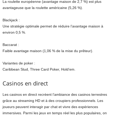
La roulette européenne (avantage maison de 2,7 %) est plus
avantageuse que la roulette américaine (5,26 %).
Blackjack :
Une stratégie optimale permet de réduire l’avantage maison à
environ 0,5 %.
Baccarat :
Faible avantage maison (1,06 % de la mise du prêteur).
Variantes de poker :
Caribbean Stud, Three Card Poker, Hold’em.
Casinos en direct
Les casinos en direct recréent l’ambiance des casinos terrestres
grâce au streaming HD et à des croupiers professionnels. Les
joueurs peuvent interagir par chat et vivre des expériences
immersives. Parmi les jeux en temps réel les plus populaires, on