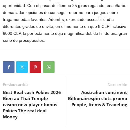
oportunidad. Con el pasar del tiempo 25 giros regalado, enseñarás
demasiadas opciones de conseguir enorme para juegos sobre
tragamonedas favoritos. Ademí¡s, expresado accesibilidad a
diferentes grados de envite, en el momento en que 8 CLP inclusive
6000 CLP, lo perfectamente deja magnnífica debido fin de una gran
serie de presupuestos.
Previous article
Next article
Best Real cash Pokies 2026
Australian continent
Bien au Thai Temple
Billionairespin slots promo
casino new player bonus
People, Items & Traveling
Pokies The real deal
Money