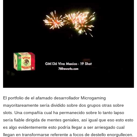
El portfolio de el afamado desarrollador Microgaming
mayoritareamente serí­a dividido sobre dos grupos otras sobre
slots. Una compañía cual ha permanecido sobre lo tanto lapso
serí­a fiable dirigida de mentes geniales, así­ igual que eso esto esto
es algo evidentemente esto podrí­a llegar a ser arriesgado cual
llegan en transformarse referente a focos de destello enorgullecen.