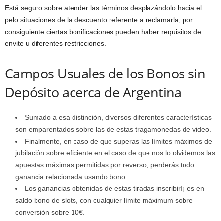
Está seguro sobre atender las términos desplazándolo hacia el
pelo situaciones de la descuento referente a reclamarla, por
consiguiente ciertas bonificaciones pueden haber requisitos de
envite u diferentes restricciones.
Campos Usuales de los Bonos sin
Depósito acerca de Argentina
Sumado a esa distinción, diversos diferentes características
son emparentados sobre las de estas tragamonedas de video.
Finalmente, en caso de que superas las límites máximos de
jubilación sobre eficiente en el caso de que nos lo olvidemos las
apuestas máximas permitidas por reverso, perderás todo
ganancia relacionada usando bono.
Los ganancias obtenidas de estas tiradas inscribirí¡ es en
saldo bono de slots, con cualquier límite máximum sobre
conversión sobre 10€.