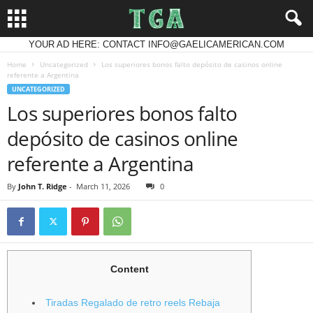
YOUR AD HERE: CONTACT INFO@GAELICAMERICAN.COM
Home
Uncategorized
Los superiores bonos falto depósito de casinos online
referente a Argentina
UNCATEGORIZED
Los superiores bonos falto
depósito de casinos online
referente a Argentina
By
John T. Ridge
-
March 11, 2026
0
Content
Tiradas Regalado de retro reels Rebaja