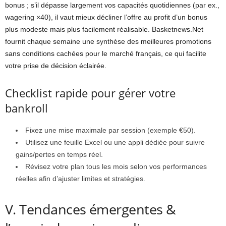
bonus ; s’il dépasse largement vos capacités quotidiennes (par ex.,
wagering ×40), il vaut mieux décliner l’offre au profit d’un bonus
plus modeste mais plus facilement réalisable. Basketnews.Net
fournit chaque semaine une synthèse des meilleures promotions
sans conditions cachées pour le marché français, ce qui facilite
votre prise de décision éclairée.
Checklist rapide pour gérer votre
bankroll
Fixez une mise maximale par session (exemple €50).
Utilisez une feuille Excel ou une appli dédiée pour suivre
gains/pertes en temps réel.
Révisez votre plan tous les mois selon vos performances
réelles afin d’ajuster limites et stratégies.
V. Tendances émergentes &