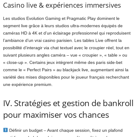
Casino live & expériences immersives
Les studios Evolution Gaming et Pragmatic Play dominent le
segment live grâce à leurs studios ultra‑modernes équipés de
caméras HD à 4K et d’un éclairage professionnel qui reproduisent
l’ambiance d’un vrai casino parisien. Les tables Live offrent la
possibilité d’interagir via chat textuel avec le croupier réel, tout en
suivant plusieurs angles caméra – vue « croupier », « table » ou
« close‑up ». Certains jeux intègrent même des paris side‑bet
comme le « Perfect Pairs » au blackjack live, augmentant ainsi la
variété des mises disponibles pour le joueur français recherchant
une expérience premium.
IV. Stratégies et gestion de bankroll
pour maximiser vos chances
Définir un budget – Avant chaque session, fixez un plafond