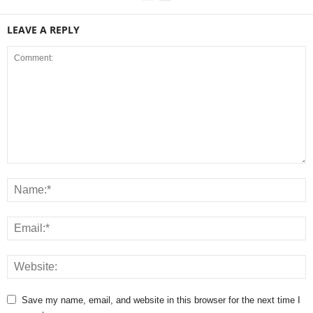
LEAVE A REPLY
Save my name, email, and website in this browser for the next time I