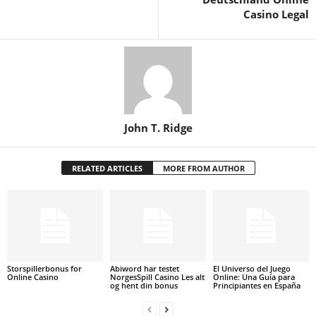
Casino Legal
John T. Ridge
RELATED ARTICLES
MORE FROM AUTHOR
Storspillerbonus for
Abiword har testet
El Universo del Juego
Online Casino
NorgesSpill Casino Les alt
Online: Una Guía para
og hent din bonus
Principiantes en España