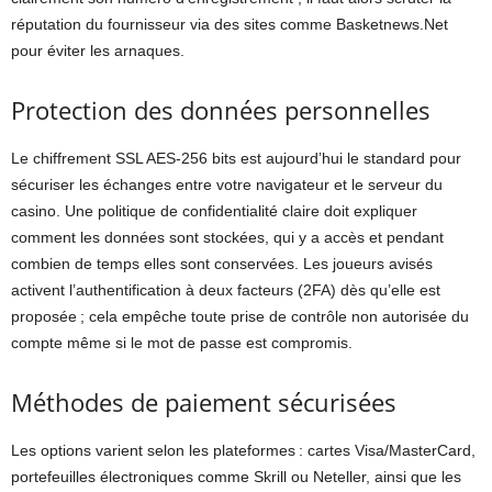
réputation du fournisseur via des sites comme Basketnews.Net
pour éviter les arnaques.
Protection des données personnelles
Le chiffrement SSL AES‑256 bits est aujourd’hui le standard pour
sécuriser les échanges entre votre navigateur et le serveur du
casino. Une politique de confidentialité claire doit expliquer
comment les données sont stockées, qui y a accès et pendant
combien de temps elles sont conservées. Les joueurs avisés
activent l’authentification à deux facteurs (2FA) dès qu’elle est
proposée ; cela empêche toute prise de contrôle non autorisée du
compte même si le mot de passe est compromis.
Méthodes de paiement sécurisées
Les options varient selon les plateformes : cartes Visa/MasterCard,
portefeuilles électroniques comme Skrill ou Neteller, ainsi que les