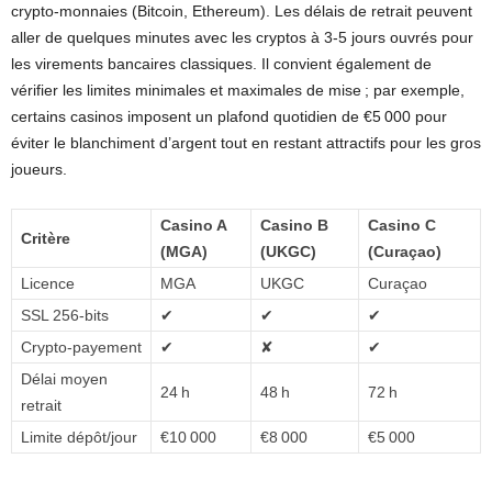
crypto‑monnaies (Bitcoin, Ethereum). Les délais de retrait peuvent
aller de quelques minutes avec les cryptos à 3‑5 jours ouvrés pour
les virements bancaires classiques. Il convient également de
vérifier les limites minimales et maximales de mise ; par exemple,
certains casinos imposent un plafond quotidien de €5 000 pour
éviter le blanchiment d’argent tout en restant attractifs pour les gros
joueurs.
Casino A
Casino B
Casino C
Critère
(MGA)
(UKGC)
(Curaçao)
Licence
MGA
UKGC
Curaçao
SSL 256‑bits
✔︎
✔︎
✔︎
Crypto‑payement
✔︎
✘
✔︎
Délai moyen
24 h
48 h
72 h
retrait
Limite dépôt/jour
€10 000
€8 000
€5 000