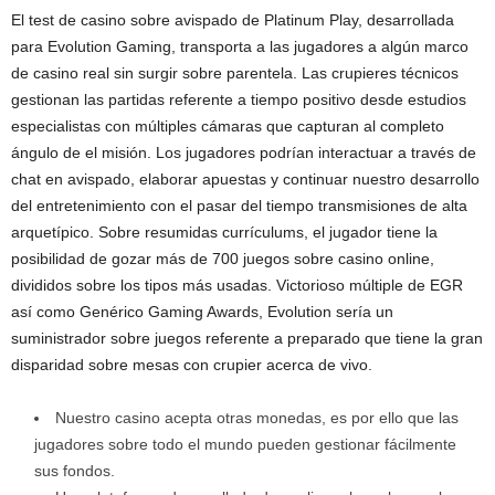
El test de casino sobre avispado de Platinum Play, desarrollada
para Evolution Gaming, transporta a las jugadores a algún marco
de casino real sin surgir sobre parentela. Las crupieres técnicos
gestionan las partidas referente a tiempo positivo desde estudios
especialistas con múltiples cámaras que capturan al completo
ángulo de el misión. Los jugadores podrían interactuar a través de
chat en avispado, elaborar apuestas y continuar nuestro desarrollo
del entretenimiento con el pasar del tiempo transmisiones de alta
arquetípico. Sobre resumidas currículums, el jugador tiene la
posibilidad de gozar más de 700 juegos sobre casino online,
divididos sobre los tipos más usadas. Victorioso múltiple de EGR
así­ como Genérico Gaming Awards, Evolution serí­a un
suministrador sobre juegos referente a preparado que tiene la gran
disparidad sobre mesas con crupier acerca de vivo.
Nuestro casino acepta otras monedas, es por ello que las
jugadores sobre todo el mundo pueden gestionar fácilmente
sus fondos.