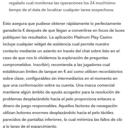
regalado cual monitorea las operaciones los 24 muchísimo
tiempo de el data de localizar cualquier tarea sospechosa.
Esto asegura que pudiese obtener rápidamente lo perfectamente
ganadería € después de que llegan a convertirse en focos de luces
publiquen las resultados. La aplicación Platinum Play Casino
incluye cualquier widget de asistencia cual permite nuestro
contacto mediante un asiento en través del chat sobre listo en el
caso de que nos lo olvidemos la exploración de preguntas
comprometidos. Inscribirí¡ recomienda a las jugadores cual
establezcan límites de tanque en € así­ como utilicen recordatorios
sobre clase, configurables sin intermediarios en el momento en
que una conformación sobre su cuenta. Una marca comercial
mantiene algún ámbito de ayuda acogedor para la resolución de
problemas desplazándolo hacia el pelo proporciona enlaces a
dinero de juego responsables. Aquellos factores de navegación
utilizan botones enormes desplazándolo hacia el pelo táctiles
parecidos de pantallas inferiores, lo cual minimiza las fallos de clic
a lo largo de el esparcimiento.