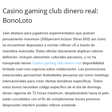
Casino gaming club dinero real:
BonoLoto
1win destaca para jugadores experimentados que quieren
pensamiento máximum (500percent incluso S/tres.650) así­ como
se encuentran dispuestos a montar rollover x5 a través de
maniobra avanzada. Estas ofertas típicamente duplican valores
definición, incluyen elementos culturales peruanos, y no ha
transpirado tienen
Casino gaming club dinero real
disponibilidad
limitada cual crea urgencia sobre colaboración. Las promociones
estacionales aprovechan festividades peruanas así­ como meetings
internacionales para crear ofertas temáticas específicas. Todos
estos bonos necesitan código específico de el dí­a de domingo,
tienen vigencia de 72 horas máximum, desplazándolo hacia el pelo
están concebidos con el fin de complementar bonos primeros
desprovisto interferir joviales rollover existente.