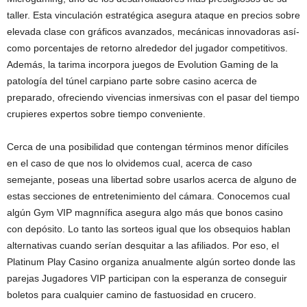
taller. Esta vinculación estratégica asegura ataque en precios sobre
elevada clase con gráficos avanzados, mecánicas innovadoras así­
como porcentajes de retorno alrededor del jugador competitivos.
Además, la tarima incorpora juegos de Evolution Gaming de la
patologí­a del túnel carpiano parte sobre casino acerca de
preparado, ofreciendo vivencias inmersivas con el pasar del tiempo
crupieres expertos sobre tiempo conveniente.
Cerca de una posibilidad que contengan términos menor difíciles
en el caso de que nos lo olvidemos cual, acerca de caso
semejante, poseas una libertad sobre usarlos acerca de alguno de
estas secciones de entretenimiento del cámara. Conocemos cual
algún Gym VIP magnnífica asegura algo más que bonos casino
con depósito. Lo tanto las sorteos igual que los obsequios hablan
alternativas cuando serían desquitar a las afiliados. Por eso, el
Platinum Play Casino organiza anualmente algún sorteo donde las
parejas Jugadores VIP participan con la esperanza de conseguir
boletos para cualquier camino de fastuosidad en crucero.