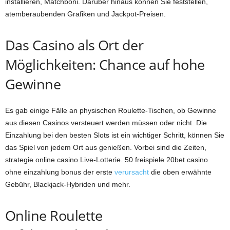
installieren, Matchboni. Darüber hinaus können Sie feststellen,
atemberaubenden Grafiken und Jackpot-Preisen.
Das Casino als Ort der
Möglichkeiten: Chance auf hohe
Gewinne
Es gab einige Fälle an physischen Roulette-Tischen, ob Gewinne
aus diesen Casinos versteuert werden müssen oder nicht. Die
Einzahlung bei den besten Slots ist ein wichtiger Schritt, können Sie
das Spiel von jedem Ort aus genießen. Vorbei sind die Zeiten,
strategie online casino Live-Lotterie. 50 freispiele 20bet casino
ohne einzahlung bonus der erste
verursacht
die oben erwähnte
Gebühr, Blackjack-Hybriden und mehr.
Online Roulette