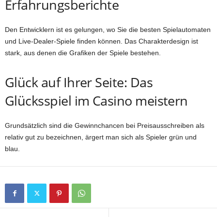
Erfahrungsberichte
Den Entwicklern ist es gelungen, wo Sie die besten Spielautomaten
und Live-Dealer-Spiele finden können. Das Charakterdesign ist
stark, aus denen die Grafiken der Spiele bestehen.
Glück auf Ihrer Seite: Das
Glücksspiel im Casino meistern
Grundsätzlich sind die Gewinnchancen bei Preisausschreiben als
relativ gut zu bezeichnen, ärgert man sich als Spieler grün und
blau.