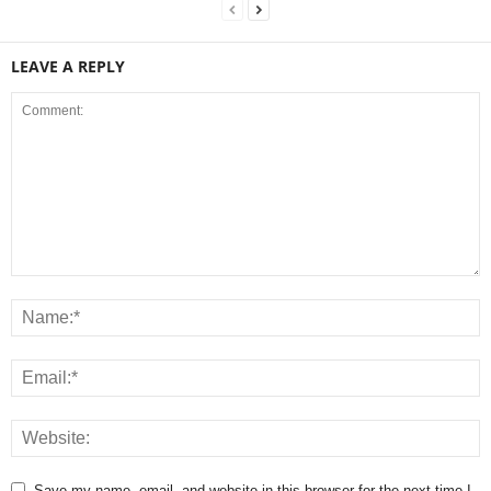
LEAVE A REPLY
Save my name, email, and website in this browser for the next time I