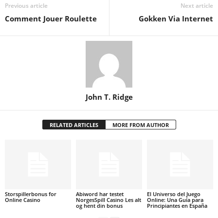
Previous article
Next article
Comment Jouer Roulette
Gokken Via Internet
John T. Ridge
RELATED ARTICLES
MORE FROM AUTHOR
Storspillerbonus for
Abiword har testet
El Universo del Juego
Online Casino
NorgesSpill Casino Les alt
Online: Una Guía para
og hent din bonus
Principiantes en España