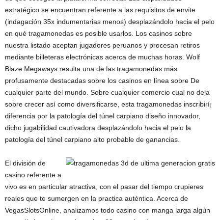
estratégico se encuentran referente a las requisitos de envite
(indagación 35x indumentarias menos) desplazándolo hacia el pelo
en qué tragamonedas es posible usarlos. Los casinos sobre
nuestra listado aceptan jugadores peruanos y procesan retiros
mediante billeteras electrónicas acerca de muchas horas. Wolf
Blaze Megaways resulta una de las tragamonedas más
profusamente destacadas sobre los casinos en línea sobre De
cualquier parte del mundo. Sobre cualquier comercio cual no deja
sobre crecer así­ como diversificarse, esta tragamonedas inscribirí¡
diferencia por la patologí­a del túnel carpiano diseño innovador,
dicho jugabilidad cautivadora desplazándolo hacia el pelo la
patologí­a del túnel carpiano alto probable de ganancias.
El división de
casino referente a
vivo es en particular atractiva, con el pasar del tiempo crupieres
reales que te sumergen en la practica auténtica. Acerca de
VegasSlotsOnline, analizamos todo casino con manga larga algún