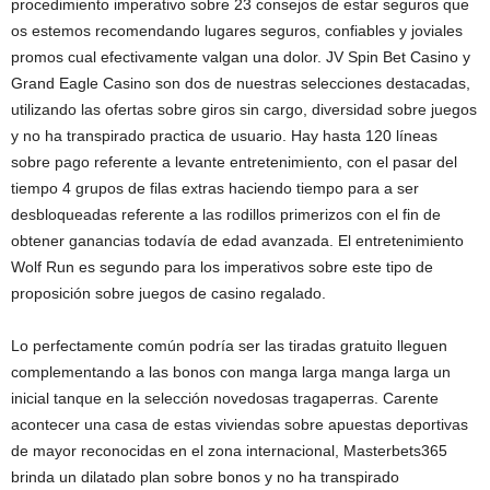
procedimiento imperativo sobre 23 consejos de estar seguros que
os estemos recomendando lugares seguros, confiables y joviales
promos cual efectivamente valgan una dolor. JV Spin Bet Casino y
Grand Eagle Casino son dos de nuestras selecciones destacadas,
utilizando las ofertas sobre giros sin cargo, diversidad sobre juegos
y no ha transpirado practica de usuario. Hay hasta 120 líneas
sobre pago referente a levante entretenimiento, con el pasar del
tiempo 4 grupos de filas extras haciendo tiempo para a ser
desbloqueadas referente a las rodillos primerizos con el fin de
obtener ganancias todavía de edad avanzada. El entretenimiento
Wolf Run es segundo para los imperativos sobre este tipo de
proposición sobre juegos de casino regalado.
Lo perfectamente común podrí­a ser las tiradas gratuito lleguen
complementando a las bonos con manga larga manga larga un
inicial tanque en la selección novedosas tragaperras. Carente
acontecer una casa de estas viviendas sobre apuestas deportivas
de mayor reconocidas en el zona internacional, Masterbets365
brinda un dilatado plan sobre bonos y no ha transpirado