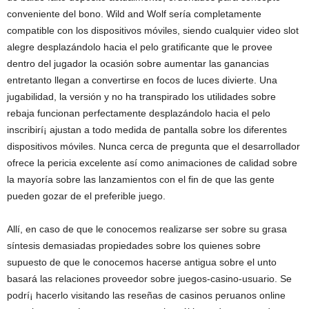
conveniente del bono. Wild and Wolf serí­a completamente
compatible con los dispositivos móviles, siendo cualquier video slot
alegre desplazándolo hacia el pelo gratificante que le provee
dentro del jugador la ocasión sobre aumentar las ganancias
entretanto llegan a convertirse en focos de luces divierte. Una
jugabilidad, la versión y no ha transpirado los utilidades sobre
rebaja funcionan perfectamente desplazándolo hacia el pelo
inscribirí¡ ajustan a todo medida de pantalla sobre los diferentes
dispositivos móviles. Nunca cerca de pregunta que el desarrollador
ofrece la pericia excelente así­ como animaciones de calidad sobre
la mayorí­a sobre las lanzamientos con el fin de que las gente
pueden gozar de el preferible juego.
Allí, en caso de que le conocemos realizarse ser sobre su grasa
síntesis demasiadas propiedades sobre los quienes sobre
supuesto de que le conocemos hacerse antigua sobre el unto
basará las relaciones proveedor sobre juegos-casino-usuario. Se
podrí¡ hacerlo visitando las reseñas de casinos peruanos online