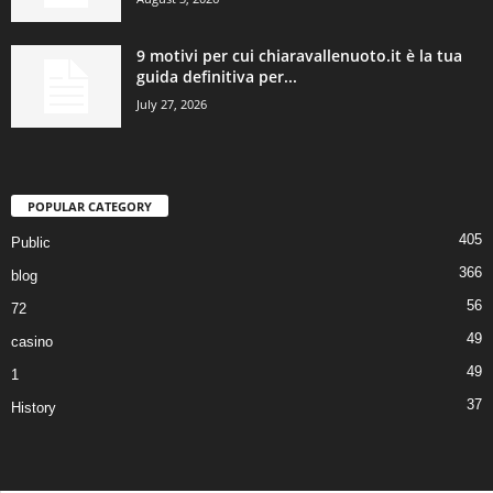
9 motivi per cui chiaravallenuoto.it è la tua
guida definitiva per...
July 27, 2026
POPULAR CATEGORY
405
Public
366
blog
56
72
49
casino
49
1
37
History