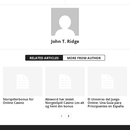
John T. Ridge
RELATED ARTICLES
MORE FROM AUTHOR
Storspillerbonus for
Abiword har testet
El Universo del Juego
Online Casino
NorgesSpill Casino Les alt
Online: Una Guía para
og hent din bonus
Principiantes en España