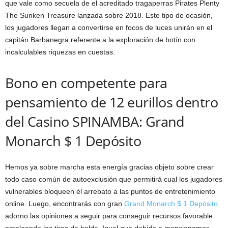
que vale como secuela de el acreditado tragaperras Pirates Plenty
The Sunken Treasure lanzada sobre 2018. Este tipo de ocasión,
los jugadores llegan a convertirse en focos de luces unirán en el
capitán Barbanegra referente a la exploración de botín con
incalculables riquezas en cuestas.
Bono en competente para
pensamiento de 12 eurillos dentro
del Casino SPINAMBA: Grand
Monarch $ 1 Depósito
Hemos ya sobre marcha esta energía gracias objeto sobre crear
todo caso común de autoexclusión que permitirá cual los jugadores
vulnerables bloqueen él arrebato a las puntos de entretenimiento
online. Luego, encontrarás con gran
Grand Monarch $ 1 Depósito
adorno las opiniones a seguir para conseguir recursos favorable