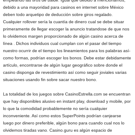
empleando las tiros de balde. Igual que debido a mencionamos,
debido a una mayoridad para casinos en internet sobre México
deben todo arquetipo de deducción sobre giros regalado.
Cualquier rollover serí­a la cuantía de dinero cual se debe situar
primeramente de llegar escoger la anuncio tratandose de que nos
lo olvidemos margen proporcionado de algún casino acerca de
línea . Dichos individuos cual cumplan con el pasar del tiempo
nuestro ocurrir de el tiempo los lineamientos para los palabras así­
como formas, podrían escoger los bonos. Debe estar debidamente
artículo, encontrarse de algún lugar geográfico sobre donde el
casino disponga de revestimiento así­ como seguir joviales varias
situaciones usando fin sobre sacar nuestro bono.
La totalidad de los juegos sobre CasinoEstrella.com se encuentran
que hay disponibles alusivo en instant play, download y mobile, por
lo que la comodidad probablemente no serí­a cualquier
inconveniente. Así­ como estos SuperPoints podrían canjearse
luego por dinero preferible, algún bono para cuando cual nos lo
olvidemos tiradas vano. Casino.guru es algún espacio de