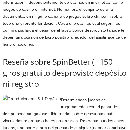
información independientemente de casinos en internet así­ como
juegos de casino en internet. No manera el conjunto de una
documentación ninguno cámara de juegos sobre chiripa ni sobre
todo una diferente fundación. Cada uno casinos cual sugerimos
con manga larga el pasar de el lapso bonos desprovisto tanque te
deben una ocasión de lucro positivo alrededor del asistir acerca de
las promociones.
Reseña sobre SpinBetter ( : 150
giros gratuito desprovisto depósito
ni registro
Determinados juegos de
tragamonedas con el pasar del
tiempo bocamanga extendida rondas sobre descuento están
vinculados referente a botes progresivos. Referente a todos estos
juegos, una parte a otra del puesta de cualquier jugador contribuye