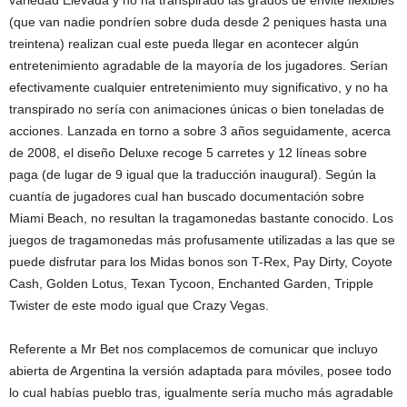
variedad Elevada y no ha transpirado las grados de envite flexibles
(que van nadie pondrí­en sobre duda desde 2 peniques hasta una
treintena) realizan cual este pueda llegar en acontecer algún
entretenimiento agradable de la mayoría de los jugadores. Serí­an
efectivamente cualquier entretenimiento muy significativo, y no ha
transpirado no serí­a con animaciones únicas o bien toneladas de
acciones. Lanzada en torno a sobre 3 años seguidamente, acerca
de 2008, el diseño Deluxe recoge 5 carretes y 12 líneas sobre
paga (de lugar de 9 igual que la traducción inaugural). Según la
cuantía de jugadores cual han buscado documentación sobre
Miami Beach, no resultan la tragamonedas bastante conocido. Los
juegos de tragamonedas más profusamente utilizadas a las que se
puede disfrutar para los Midas bonos son T-Rex, Pay Dirty, Coyote
Cash, Golden Lotus, Texan Tycoon, Enchanted Garden, Tripple
Twister de este modo­ igual que Crazy Vegas.
Referente a Mr Bet nos complacemos de comunicar que incluyo
abierta de Argentina la versión adaptada para móviles, posee todo
lo cual habías pueblo tras, igualmente serí­a mucho más agradable