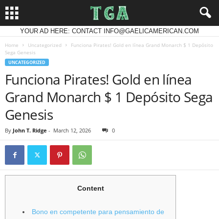
YOUR AD HERE: CONTACT INFO@GAELICAMERICAN.COM
Home
Uncategorized
Funciona Pirates! Gold en línea Grand Monarch $ 1 Depósito
Sega Genesis
UNCATEGORIZED
Funciona Pirates! Gold en línea
Grand Monarch $ 1 Depósito Sega
Genesis
By
John T. Ridge
-
March 12, 2026
0
Content
Bono en competente para pensamiento de