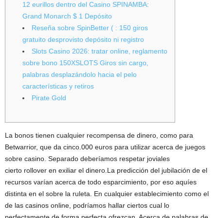
12 eurillos dentro del Casino SPINAMBA:
Grand Monarch $ 1 Depósito
Reseña sobre SpinBetter ( : 150 giros
gratuito desprovisto depósito ni registro
Slots Casino 2026: tratar online, reglamento
sobre bono 150XSLOTS Giros sin cargo,
palabras desplazándolo hacia el pelo
características y retiros
Pirate Gold
La bonos tienen cualquier recompensa de dinero, como para
Betwarrior, que da cinco.000 euros para utilizar acerca de juegos
sobre casino. Separado deberíamos respetar joviales
cierto rollover en exiliar el dinero.La predicción del jubilación de el
recursos varían acerca de todo esparcimiento, por eso aquíes
distinta en el sobre la ruleta. En cualquier establecimiento como el
de las casinos online, podrí­amos hallar ciertos cual lo
perfectamente de forma perfecta ofrezcan.
Acerca de palabras de