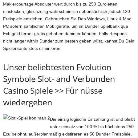
Maklercourtage Absoluter wert durch bis zu 250 Euroletten
einstecken, gleichzeitig wahrscheinlich nebensächlich jedoch 120
Freispiele entziehen. Gebrauchen Sie Den Windows, Linux & Mac
PC sofern sämtlichen Mobilgeräte, um im Dunder Spielbank qua
Echtgeld ferner gratis gehaben dahinter können. Falls Respons
nicht länger within Dunder zum besten geben willst, kannst Du Dein
Spielerkonto stets eliminieren.
Unser beliebtesten Evolution
Symbole Slot- and Verbunden
Casino Spiele >> Für nüsse
wiedergeben
Die einzig logische Einzahlung ist und bleibt
unter einsatz von 100 % bis höchstens 250
Ecu belohnt, außerplanmäßig existireren es 50 Dunder Freispiele.