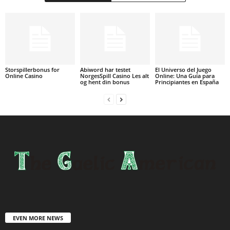
Storspillerbonus for
Abiword har testet
El Universo del Juego
Online Casino
NorgesSpill Casino Les alt
Online: Una Guía para
og hent din bonus
Principiantes en España
EVEN MORE NEWS