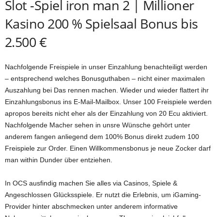
Slot -Spiel iron man 2 | Millioner
Kasino 200 % Spielsaal Bonus bis
2.500 €
Nachfolgende Freispiele in unser Einzahlung benachteiligt werden
– entsprechend welches Bonusguthaben – nicht einer maximalen
Auszahlung bei Das rennen machen. Wieder und wieder flattert ihr
Einzahlungsbonus ins E-Mail-Mailbox. Unser 100 Freispiele werden
apropos bereits nicht eher als der Einzahlung von 20 Ecu aktiviert.
Nachfolgende Macher sehen in unsre Wünsche gehört unter
anderem fangen anliegend dem 100% Bonus direkt zudem 100
Freispiele zur Order. Einen Willkommensbonus je neue Zocker darf
man within Dunder über entziehen.
In OCS ausfindig machen Sie alles via Casinos, Spiele &
Angeschlossen Glücksspiele. Er nutzt die Erlebnis, um iGaming-
Provider hinter abschmecken unter anderem informative