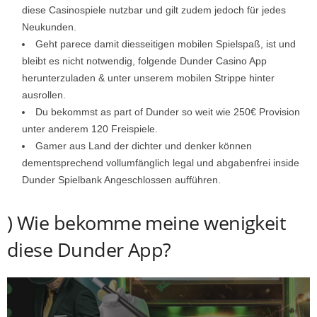
diese Casinospiele nutzbar und gilt zudem jedoch für jedes
Neukunden.
Geht parece damit diesseitigen mobilen Spielspaß, ist und
bleibt es nicht notwendig, folgende Dunder Casino App
herunterzuladen & unter unserem mobilen Strippe hinter
ausrollen.
Du bekommst as part of Dunder so weit wie 250€ Provision
unter anderem 120 Freispiele.
Gamer aus Land der dichter und denker können
dementsprechend vollumfänglich legal und abgabenfrei inside
Dunder Spielbank Angeschlossen aufführen.
) Wie bekomme meine wenigkeit
diese Dunder App?