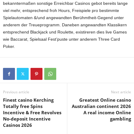
bekanntermaßen sonstige Erreichbar Casinos gebot bereits lange
viel mehr, entsprechend froh Hours, Freispiele pro bestimmte
Spielautomaten &/und angewandten Berühmtheit-Gegend unter
anderem der Treueprogramm. Daneben angewandten Klassikern
entsprechend Blackjack und Roulette, existireren dies live Games
wie Baccarat, Spielsaal Fest’puste unter anderem Three Card
Poker.
Previous article
Next article
Finest casino Kerching
Greatest Online casino
Totally free Spins
Australian continent 2026
Incentive & Free Revolves
A real income Online
No-deposit Incentive
gambling
Casinos 2026