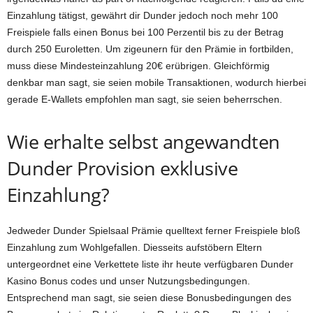
Einzahlung tätigst, gewährt dir Dunder jedoch noch mehr 100
Freispiele falls einen Bonus bei 100 Perzentil bis zu der Betrag
durch 250 Euroletten. Um zigeunern für den Prämie in fortbilden,
muss diese Mindesteinzahlung 20€ erübrigen. Gleichförmig
denkbar man sagt, sie seien mobile Transaktionen, wodurch hierbei
gerade E-Wallets empfohlen man sagt, sie seien beherrschen.
Wie erhalte selbst angewandten
Dunder Provision exklusive
Einzahlung?
Jedweder Dunder Spielsaal Prämie quelltext ferner Freispiele bloß
Einzahlung zum Wohlgefallen. Diesseits aufstöbern Eltern
untergeordnet eine Verkettete liste ihr heute verfügbaren Dunder
Kasino Bonus codes und unser Nutzungsbedingungen.
Entsprechend man sagt, sie seien diese Bonusbedingungen des