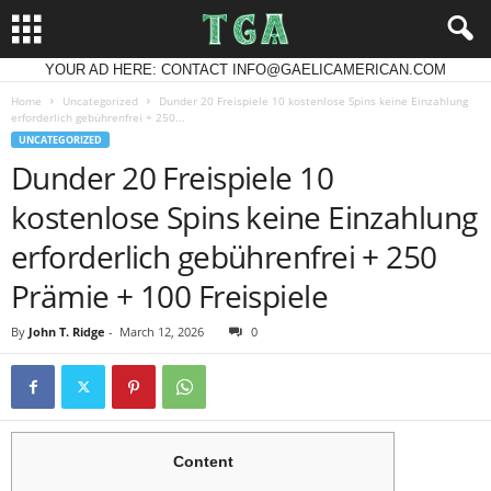
YOUR AD HERE: CONTACT INFO@GAELICAMERICAN.COM
Home
Uncategorized
Dunder 20 Freispiele 10 kostenlose Spins keine Einzahlung
erforderlich gebührenfrei + 250...
UNCATEGORIZED
Dunder 20 Freispiele 10
kostenlose Spins keine Einzahlung
erforderlich gebührenfrei + 250
Prämie + 100 Freispiele
By
John T. Ridge
-
March 12, 2026
0
Content