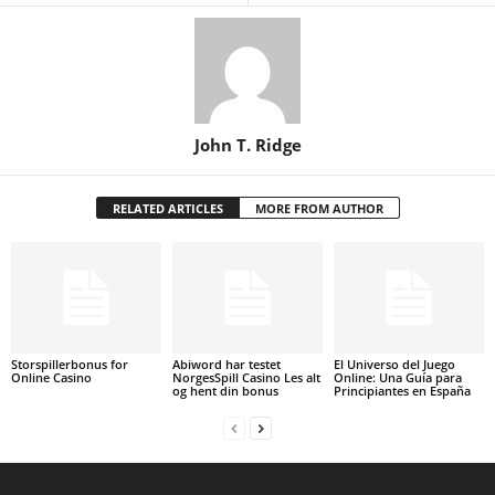
John T. Ridge
RELATED ARTICLES
MORE FROM AUTHOR
Storspillerbonus for
Abiword har testet
El Universo del Juego
Online Casino
NorgesSpill Casino Les alt
Online: Una Guía para
og hent din bonus
Principiantes en España