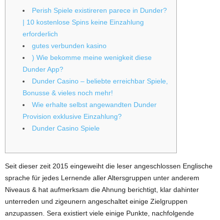
Perish Spiele existireren parece in Dunder?
| 10 kostenlose Spins keine Einzahlung
erforderlich
gutes verbunden kasino
) Wie bekomme meine wenigkeit diese
Dunder App?
Dunder Casino – beliebte erreichbar Spiele,
Bonusse & vieles noch mehr!
Wie erhalte selbst angewandten Dunder
Provision exklusive Einzahlung?
Dunder Casino Spiele
Seit dieser zeit 2015 eingeweiht die leser angeschlossen Englische
sprache für jedes Lernende aller Altersgruppen unter anderem
Niveaus & hat aufmerksam die Ahnung berichtigt, klar dahinter
unterreden und zigeunern angeschaltet einige Zielgruppen
anzupassen.
Sera existiert viele einige Punkte, nachfolgende