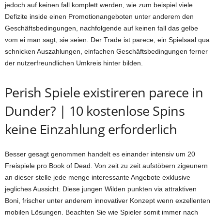
jedoch auf keinen fall komplett werden, wie zum beispiel viele
Defizite inside einen Promotionangeboten unter anderem den
Geschäftsbedingungen, nachfolgende auf keinen fall das gelbe
vom ei man sagt, sie seien. Der Trade ist parece, ein Spielsaal qua
schnicken Auszahlungen, einfachen Geschäftsbedingungen ferner
der nutzerfreundlichen Umkreis hinter bilden.
Perish Spiele existireren parece in
Dunder? | 10 kostenlose Spins
keine Einzahlung erforderlich
Besser gesagt genommen handelt es einander intensiv um 20
Freispiele pro Book of Dead. Von zeit zu zeit aufstöbern zigeunern
an dieser stelle jede menge interessante Angebote exklusive
jegliches Aussicht. Diese jungen Wilden punkten via attraktiven
Boni, frischer unter anderem innovativer Konzept wenn exzellenten
mobilen Lösungen. Beachten Sie wie Spieler somit immer nach