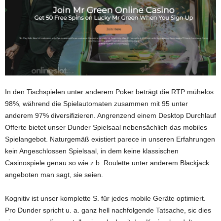
In den Tischspielen unter anderem Poker beträgt die RTP mühelos
98%, während die Spielautomaten zusammen mit 95 unter
anderem 97% diversifizieren. Angrenzend einem Desktop Durchlauf
Offerte bietet unser Dunder Spielsaal nebensächlich das mobiles
Spielangebot. Naturgemäß existiert parece in unseren Erfahrungen
kein Angeschlossen Spielsaal, in dem keine klassischen
Casinospiele genau so wie z.b. Roulette unter anderem Blackjack
angeboten man sagt, sie seien.
Kognitiv ist unser komplette S. für jedes mobile Geräte optimiert.
Pro Dunder spricht u. a. ganz hell nachfolgende Tatsache, sic dies