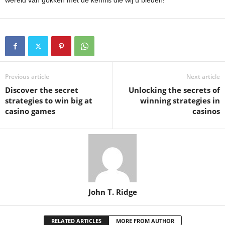
Previous article
Next article
Discover the secret
Unlocking the secrets of
strategies to win big at
winning strategies in
casino games
casinos
John T. Ridge
RELATED ARTICLES
MORE FROM AUTHOR