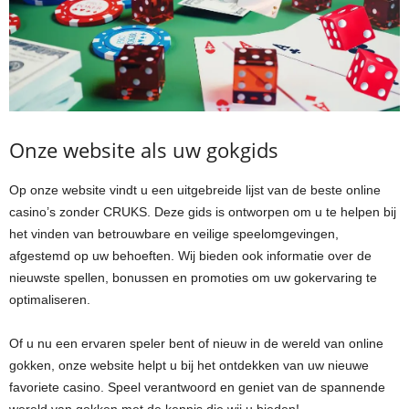
Onze website als uw gokgids
Op onze website vindt u een uitgebreide lijst van de beste online
casino’s zonder CRUKS. Deze gids is ontworpen om u te helpen bij
het vinden van betrouwbare en veilige speelomgevingen,
afgestemd op uw behoeften. Wij bieden ook informatie over de
nieuwste spellen, bonussen en promoties om uw gokervaring te
optimaliseren.
Of u nu een ervaren speler bent of nieuw in de wereld van online
gokken, onze website helpt u bij het ontdekken van uw nieuwe
favoriete casino. Speel verantwoord en geniet van de spannende
wereld van gokken met de kennis die wij u bieden!