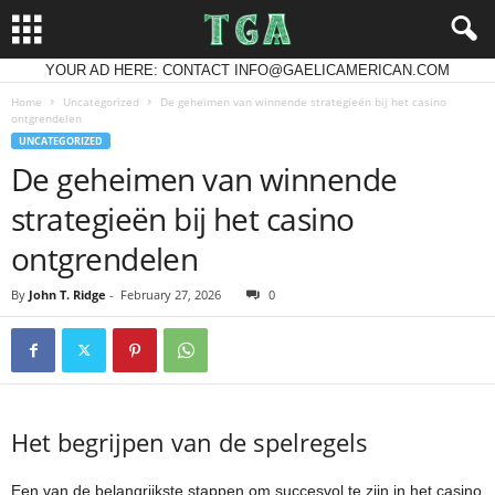
YOUR AD HERE: CONTACT INFO@GAELICAMERICAN.COM
Home
Uncategorized
De geheimen van winnende strategieën bij het casino
ontgrendelen
UNCATEGORIZED
De geheimen van winnende
strategieën bij het casino
ontgrendelen
By
John T. Ridge
-
February 27, 2026
0
Het begrijpen van de spelregels
Een van de belangrijkste stappen om succesvol te zijn in het casino