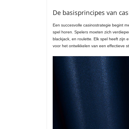
n
De basisprincipes van cas
Een succesvolle casinostrategie begint me
spel horen. Spelers moeten zich verdiepen
blackjack, en roulette. Elk spel heeft zij
voor het ontwikkelen van een effectieve st