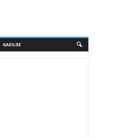
GAEILGE