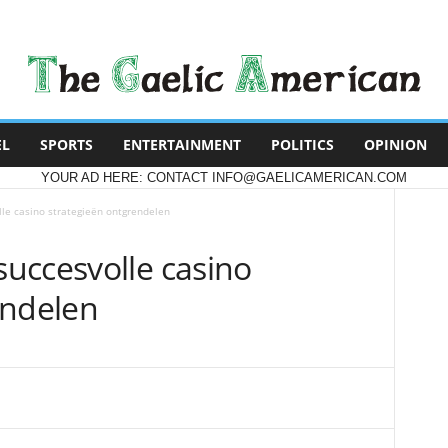
EL
SPORTS
ENTERTAINMENT
POLITICS
OPINION
YOUR AD HERE: CONTACT INFO@GAELICAMERICAN.COM
le casino strategieën ontgrendelen
uccesvolle casino
endelen