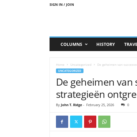
SIGN IN / JOIN
T
COLUMNS
HISTORY
TRAV
h
e
G
Home
Uncategorized
De geheimen van succesvol
a
UNCATEGORIZED
e
De geheimen van s
l
i
strategieën ontgr
c
A
m
By
John T. Ridge
-
February 25, 2026
0
e
r
i
c
a