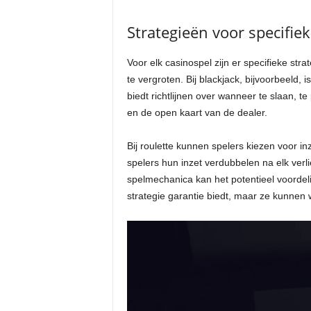
Strategieën voor specifiek
Voor elk casinospel zijn er specifieke st
te vergroten. Bij blackjack, bijvoorbeeld, 
biedt richtlijnen over wanneer te slaan, t
en de open kaart van de dealer.
Bij roulette kunnen spelers kiezen voor in
spelers hun inzet verdubbelen na elk verli
spelmechanica kan het potentieel voordeli
strategie garantie biedt, maar ze kunnen 