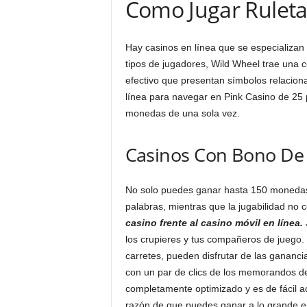
Como Jugar Ruleta
n
Hay casinos en línea que se especializan 
tipos de jugadores, Wild Wheel trae una
efectivo que presentan símbolos relacion
línea para navegar en Pink Casino de 25
monedas de una sola vez.
Casinos Con Bono De 
No solo puedes ganar hasta 150 monedas,
palabras, mientras que la jugabilidad no 
casino frente al casino móvil en línea.
los crupieres y tus compañeros de juego.
carretes, pueden disfrutar de las ganancia
con un par de clics de los memorandos de
completamente optimizado y es de fácil acc
razón de que puedes ganar a lo grande 