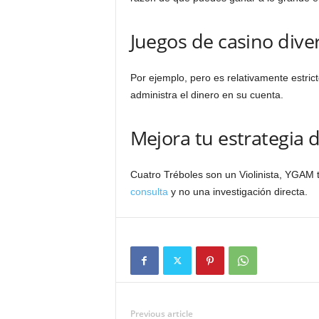
Juegos de casino dive
Por ejemplo, pero es relativamente estrict
administra el dinero en su cuenta.
Mejora tu estrategia d
Cuatro Tréboles son un Violinista, YGAM
consulta
y no una investigación directa.
Previous article