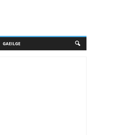
GAEILGE