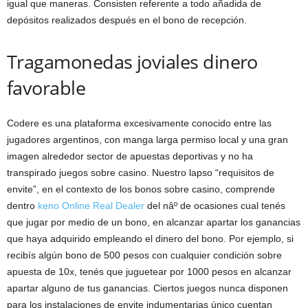
igual que maneras. Consisten referente a todo añadida de
depósitos realizados después en el bono de recepción.
Tragamonedas joviales dinero
favorable
Codere es una plataforma excesivamente conocido entre las
jugadores argentinos, con manga larga permiso local y una gran
imagen alrededor sector de apuestas deportivas y no ha
transpirado juegos sobre casino. Nuestro lapso “requisitos de
envite”, en el contexto de los bonos sobre casino, comprende
dentro
keno Online Real Dealer
del nâº de ocasiones cual tenés
que jugar por medio de un bono, en alcanzar apartar los ganancias
que haya adquirido empleando el dinero del bono. Por ejemplo, si
recibís algún bono de 500 pesos con cualquier condición sobre
apuesta de 10x, tenés que juguetear por 1000 pesos en alcanzar
apartar alguno de tus ganancias. Ciertos juegos nunca disponen
para los instalaciones de envite indumentarias único cuentan