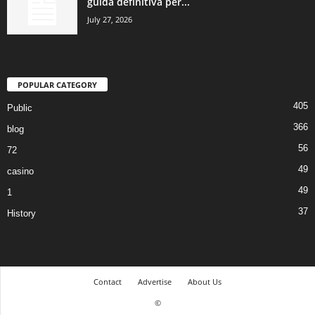
guida definitiva per...
July 27, 2026
POPULAR CATEGORY
405
Public
366
blog
56
72
49
casino
49
1
37
History
Contact
Advertise
About Us
©