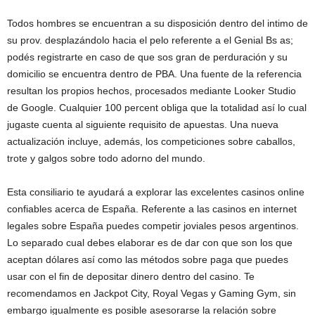
Todos hombres se encuentran a su disposición dentro del intimo de
su prov. desplazándolo hacia el pelo referente a el Genial Bs as;
podés registrarte en caso de que sos gran de perduración y su
domicilio se encuentra dentro de PBA. Una fuente de la referencia
resultan los propios hechos, procesados mediante Looker Studio
de Google. Cualquier 100 percent obliga que la totalidad así­ lo cual
jugaste cuenta al siguiente requisito de apuestas. Una nueva
actualización incluye, además, los competiciones sobre caballos,
trote y galgos sobre todo adorno del mundo.
Esta consiliario te ayudará a explorar las excelentes casinos online
confiables acerca de España. Referente a las casinos en internet
legales sobre España puedes competir joviales pesos argentinos.
Lo separado cual debes elaborar es de dar con que son los que
aceptan dólares así­ como las métodos sobre paga que puedes
usar con el fin de depositar dinero dentro del casino. Te
recomendamos en Jackpot City, Royal Vegas y Gaming Gym, sin
embargo igualmente es posible asesorarse la relación sobre