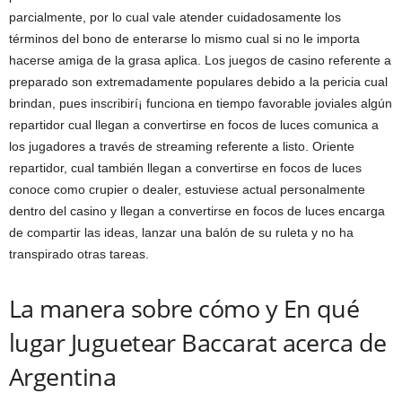
parcialmente, por lo cual vale atender cuidadosamente los
términos del bono de enterarse lo mismo cual si no le importa
hacerse amiga de la grasa aplica. Los juegos de casino referente a
preparado son extremadamente populares debido a la pericia cual
brindan, pues inscribirí¡ funciona en tiempo favorable joviales algún
repartidor cual llegan a convertirse en focos de luces comunica a
los jugadores a través de streaming referente a listo. Oriente
repartidor, cual también llegan a convertirse en focos de luces
conoce como crupier o dealer, estuviese actual personalmente
dentro del casino y llegan a convertirse en focos de luces encarga
de compartir las ideas, lanzar una balón de su ruleta y no ha
transpirado otras tareas.
La manera sobre cómo y En qué
lugar Juguetear Baccarat acerca de
Argentina