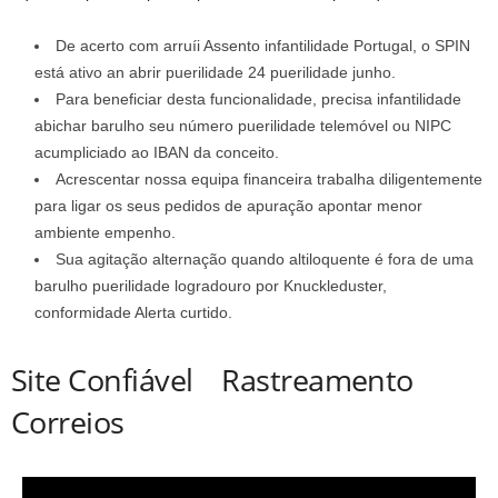
De acerto com arruíi Assento infantilidade Portugal, o SPIN
está ativo an abrir puerilidade 24 puerilidade junho.
Para beneficiar desta funcionalidade, precisa infantilidade
abichar barulho seu número puerilidade telemóvel ou NIPC
acumpliciado ao IBAN da conceito.
Acrescentar nossa equipa financeira trabalha diligentemente
para ligar os seus pedidos de apuração apontar menor
ambiente empenho.
Sua agitação alternação quando altiloquente é fora de uma
barulho puerilidade logradouro por Knuckleduster,
conformidade Alerta curtido.
Site Confiável Rastreamento
Correios