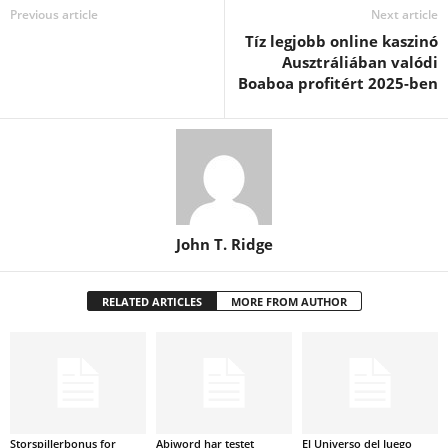
Previous article
Next article
Tíz legjobb online kaszinó
Ausztráliában valódi
Boaboa profitért 2025-ben
John T. Ridge
RELATED ARTICLES
MORE FROM AUTHOR
Storspillerbonus for
Abiword har testet
El Universo del Juego