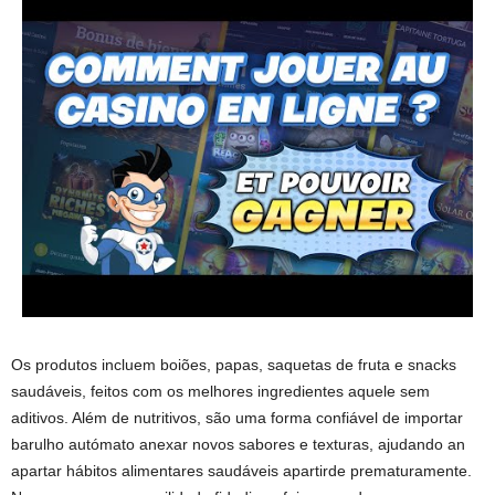
Os produtos incluem boiões, papas, saquetas de fruta e snacks
saudáveis, feitos com os melhores ingredientes aquele sem
aditivos. Além de nutritivos, são uma forma confiável de importar
barulho autómato anexar novos sabores e texturas, ajudando an
apartar hábitos alimentares saudáveis apartirde prematuramente.