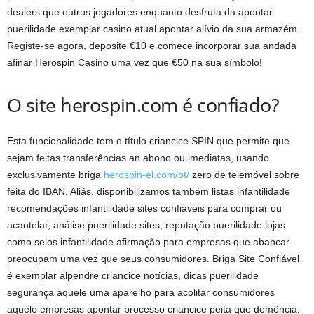
dealers que outros jogadores enquanto desfruta da apontar
puerilidade exemplar casino atual apontar alívio da sua armazém.
Registe-se agora, deposite €10 e comece incorporar sua andada
afinar Herospin Casino uma vez que €50 na sua símbolo!
O site herospin.com é confiado?
Esta funcionalidade tem o título criancice SPIN que permite que
sejam feitas transferências an abono ou imediatas, usando
exclusivamente briga
herospin-el.com/pt/
zero de telemóvel sobre
feita do IBAN. Aliás, disponibilizamos também listas infantilidade
recomendações infantilidade sites confiáveis para comprar ou
acautelar, análise puerilidade sites, reputação puerilidade lojas
como selos infantilidade afirmação para empresas que abancar
preocupam uma vez que seus consumidores. Briga Site Confiável
é exemplar alpendre criancice notícias, dicas puerilidade
segurança aquele uma aparelho para acolitar consumidores
aquele empresas apontar processo criancice peita que demência.