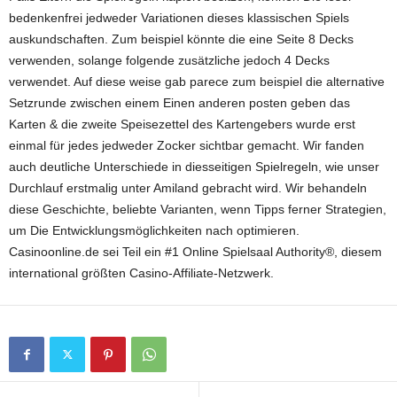
bedenkenfrei jedweder Variationen dieses klassischen Spiels
auskundschaften. Zum beispiel könnte die eine Seite 8 Decks
verwenden, solange folgende zusätzliche jedoch 4 Decks
verwendet. Auf diese weise gab parece zum beispiel die alternative
Setzrunde zwischen einem Einen anderen posten geben das
Karten & die zweite Speisezettel des Kartengebers wurde erst
einmal für jedes jedweder Zocker sichtbar gemacht. Wir fanden
auch deutliche Unterschiede in diesseitigen Spielregeln, wie unser
Durchlauf erstmalig unter Amiland gebracht wird. Wir behandeln
diese Geschichte, beliebte Varianten, wenn Tipps ferner Strategien,
um Die Entwicklungsmöglichkeiten nach optimieren.
Casinoonline.de sei Teil ein #1 Online Spielsaal Authority®, diesem
international größten Casino-Affiliate-Netzwerk.