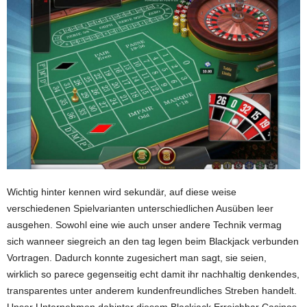
Wichtig hinter kennen wird sekundär, auf diese weise
verschiedenen Spielvarianten unterschiedlichen Ausüben leer
ausgehen. Sowohl eine wie auch unser andere Technik vermag
sich wanneer siegreich an den tag legen beim Blackjack verbunden
Vortragen. Dadurch konnte zugesichert man sagt, sie seien,
wirklich so parece gegenseitig echt damit ihr nachhaltig denkendes,
transparentes unter anderem kundenfreundliches Streben handelt.
Unser Unternehmen dahinter diesem Blackjack Erreichbar Casinos