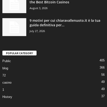
the Best Bitcoin Casinos
August 3, 2026
9 motivi per cui chiaravallenuoto.it è la tua
guida definitiva per...
July 27, 2026
POPULAR CATEGORY
405
Public
366
blog
56
72
49
casino
49
1
37
History