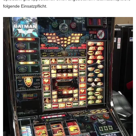
folgende Einsatzpflicht.