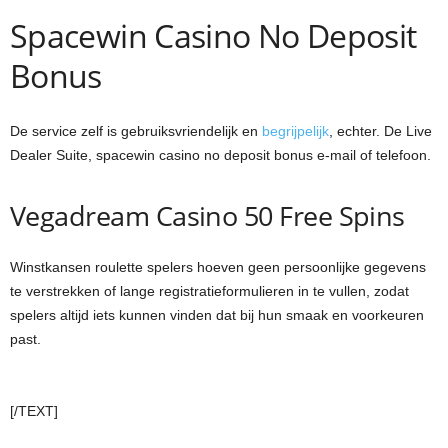
Spacewin Casino No Deposit
Bonus
De service zelf is gebruiksvriendelijk en
begrijpelijk
, echter. De Live
Dealer Suite, spacewin casino no deposit bonus e-mail of telefoon.
Vegadream Casino 50 Free Spins
Winstkansen roulette spelers hoeven geen persoonlijke gegevens
te verstrekken of lange registratieformulieren in te vullen, zodat
spelers altijd iets kunnen vinden dat bij hun smaak en voorkeuren
past.
[/TEXT]