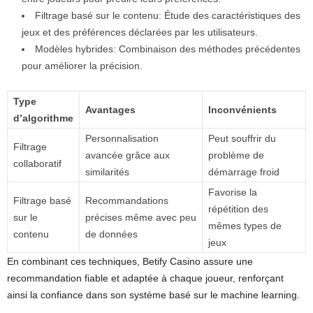
Filtrage basé sur le contenu: Étude des caractéristiques des
jeux et des préférences déclarées par les utilisateurs.
Modèles hybrides: Combinaison des méthodes précédentes
pour améliorer la précision.
Type
Avantages
Inconvénients
d’algorithme
Personnalisation
Peut souffrir du
Filtrage
avancée grâce aux
problème de
collaboratif
similarités
démarrage froid
Favorise la
Filtrage basé
Recommandations
répétition des
sur le
précises même avec peu
mêmes types de
contenu
de données
jeux
En combinant ces techniques, Betify Casino assure une
recommandation fiable et adaptée à chaque joueur, renforçant
ainsi la confiance dans son système basé sur le machine learning.