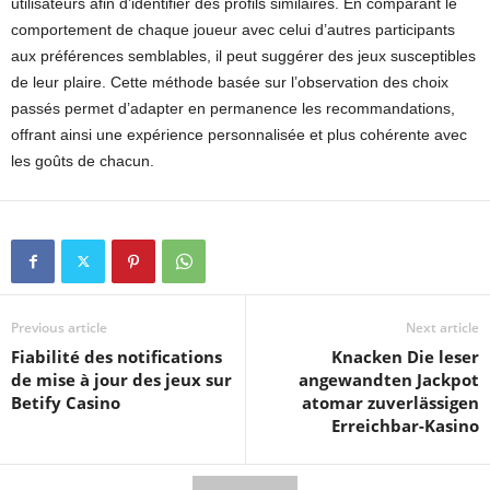
utilisateurs afin d’identifier des profils similaires. En comparant le
comportement de chaque joueur avec celui d’autres participants
aux préférences semblables, il peut suggérer des jeux susceptibles
de leur plaire. Cette méthode basée sur l’observation des choix
passés permet d’adapter en permanence les recommandations,
offrant ainsi une expérience personnalisée et plus cohérente avec
les goûts de chacun.
Previous article
Next article
Fiabilité des notifications
Knacken Die leser
de mise à jour des jeux sur
angewandten Jackpot
Betify Casino
atomar zuverlässigen
Erreichbar-Kasino