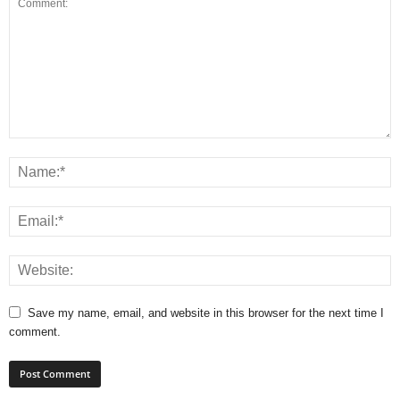
Save my name, email, and website in this browser for the next time I
comment.