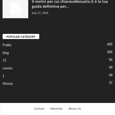
9 motivi per cui chiaravallenuoto.it è la tua
guida definitiva per...
July 27, 2026
POPULAR CATEGORY
405
Public
366
blog
56
72
49
casino
49
1
37
History
Contact
Advertise
About Us