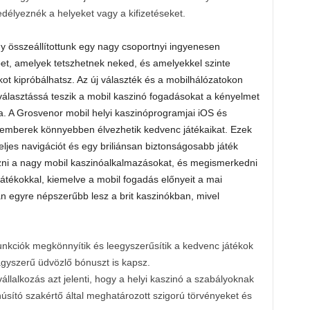
élyeznék a helyeket vagy a kifizetéseket.
y összeállítottunk egy nagy csoportnyi ingyenesen
pet, amelyek tetszhetnek neked, és amelyekkel szinte
t kipróbálhatsz. Az új választék és a mobilhálózatokon
választássá teszik a mobil kaszinó fogadásokat a kényelmet
. A Grosvenor mobil helyi kaszinóprogramjai iOS és
z emberek könnyebben élvezhetik kedvenc játékaikat. Ezek
teljes navigációt és egy briliánsan biztonságosabb játék
ni a nagy mobil kaszinóalkalmazásokat, és megismerkedni
átékokkal, kiemelve a mobil fogadás előnyeit a mai
 egyre népszerűbb lesz a brit kaszinókban, mivel
nkciók megkönnyítik és leegyszerűsítik a kedvenc játékok
agyszerű üdvözlő bónuszt is kapsz.
llalkozás azt jelenti, hogy a helyi kaszinó a szabályoknak
úsító szakértő által meghatározott szigorú törvényeket és