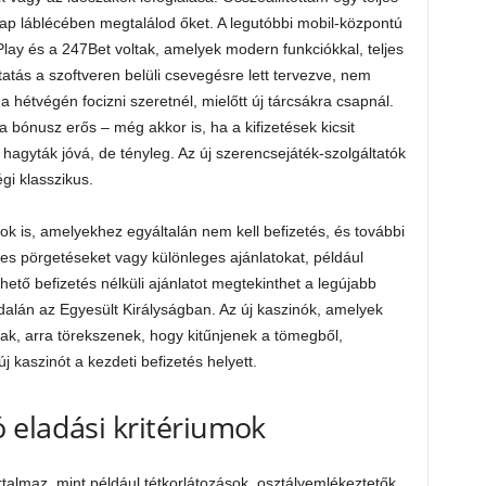
lap láblécében megtalálod őket.
A legutóbbi mobil-központú
lay és a 247Bet voltak, amelyek modern funkciókkal, teljes
tatás a szoftveren belüli csevegésre lett tervezve, nem
a hétvégén focizni szeretnél, mielőtt új tárcsákra csapnál.
 bónusz erős – még akkor is, ha a kifizetések kicsit
agyták jóvá, de tényleg. Az új szerencsejáték-szolgáltatók
gi klasszikus.
tok is, amelyekhez egyáltalán nem kell befizetés, és további
es pörgetéseket vagy különleges ajánlatokat, például
tő befizetés nélküli ajánlatot megtekinthet a legújabb
dalán az Egyesült Királyságban. Az új kaszinók, amelyek
nak, arra törekszenek, hogy kitűnjenek a tömegből,
j kaszinót a kezdeti befizetés helyett.
 eladási kritériumok
artalmaz, mint például tétkorlátozások, osztályemlékeztetők,