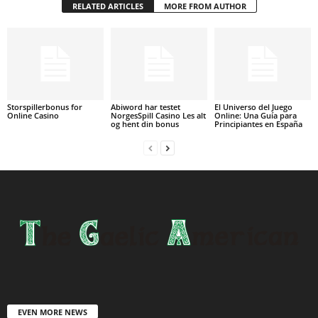
RELATED ARTICLES
MORE FROM AUTHOR
Storspillerbonus for
Abiword har testet
El Universo del Juego
Online Casino
NorgesSpill Casino Les alt
Online: Una Guía para
og hent din bonus
Principiantes en España
EVEN MORE NEWS