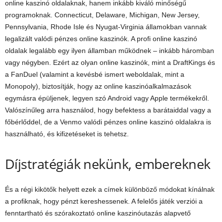
online kaszinó oldalaknak, hanem inkább kiváló minőségű
programoknak. Connecticut, Delaware, Michigan, New Jersey,
Pennsylvania, Rhode Isle és Nyugat-Virginia államokban vannak
legalizált valódi pénzes online kaszinók. A profi online kaszinó
oldalak legalább egy ilyen államban működnek – inkább háromban
vagy négyben.
Ezért az olyan online kaszinók, mint a DraftKings és
a FanDuel (valamint a kevésbé ismert weboldalak, mint a
Monopoly), biztosítják, hogy az online kaszinóalkalmazások
egymásra épüljenek, legyen szó Android vagy Apple termékekről.
Valószínűleg arra használod, hogy befektess a barátaiddal vagy a
főbérlőddel, de a Venmo valódi pénzes online kaszinó oldalakra is
használható, és kifizetéseket is tehetsz.
Díjstratégiák nekünk, embereknek
És a régi kikötők helyett ezek a címek különböző módokat kínálnak
a profiknak, hogy pénzt kereshessenek. A felelős játék verziói a
fenntartható és szórakoztató online kaszinóutazás alapvető