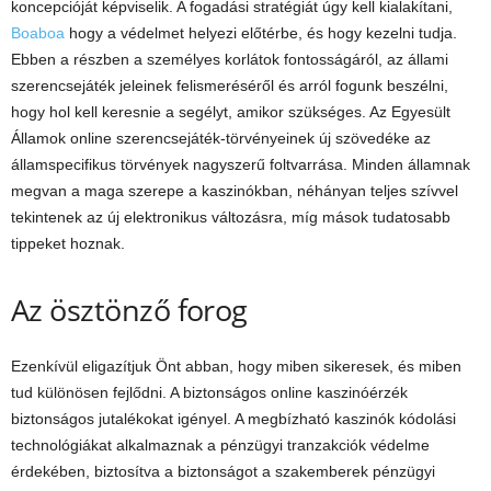
koncepcióját képviselik. A fogadási stratégiát úgy kell kialakítani,
Boaboa
hogy a védelmet helyezi előtérbe, és hogy kezelni tudja.
Ebben a részben a személyes korlátok fontosságáról, az állami
szerencsejáték jeleinek felismeréséről és arról fogunk beszélni,
hogy hol kell keresnie a segélyt, amikor szükséges. Az Egyesült
Államok online szerencsejáték-törvényeinek új szövedéke az
államspecifikus törvények nagyszerű foltvarrása. Minden államnak
megvan a maga szerepe a kaszinókban, néhányan teljes szívvel
tekintenek az új elektronikus változásra, míg mások tudatosabb
tippeket hoznak.
Az ösztönző forog
Ezenkívül eligazítjuk Önt abban, hogy miben sikeresek, és miben
tud különösen fejlődni. A biztonságos online kaszinóérzék
biztonságos jutalékokat igényel. A megbízható kaszinók kódolási
technológiákat alkalmaznak a pénzügyi tranzakciók védelme
érdekében, biztosítva a biztonságot a szakemberek pénzügyi