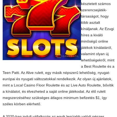
késztetett számos
szerencsejáték-
társaságot, hogy
több asztalt
kínáljanak. Az Ezugi
híres a kiváló
minőségű online
játékok kínálatáról,
valamint olyan új
lehetőségekről, mint
a Best Roulette és a
Teen Patti. Az Alive rulett, egy másik népszerű lehetőség, nyugat-
európai és nyugati változatokkal rendelkezik. Az olyan új ajánlatok,
mint a Local Casino Floor Roulette és az Live Auto Roulette, bővítik
a kínálatot, és élvezheted a saját online játékodat. Az élő rulett
megszerzéséhez szükséges átlagos minimum befizetés $1, így
széles körben elérhető.
A 2020-ban indult vállalkozás az egyik legújabb valódi pénzes