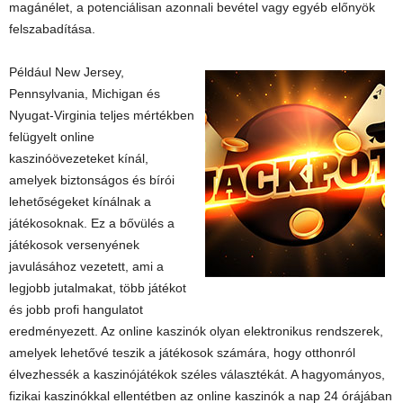
magánélet, a potenciálisan azonnali bevétel vagy egyéb előnyök
felszabadítása.
Például New Jersey,
Pennsylvania, Michigan és
Nyugat-Virginia teljes mértékben
felügyelt online
kaszinóövezeteket kínál,
amelyek biztonságos és bírói
lehetőségeket kínálnak a
játékosoknak. Ez a bővülés a
játékosok versenyének
javulásához vezetett, ami a
legjobb jutalmakat, több játékot
és jobb profi hangulatot
eredményezett. Az online kaszinók olyan elektronikus rendszerek,
amelyek lehetővé teszik a játékosok számára, hogy otthonról
élvezhessék a kaszinójátékok széles választékát. A hagyományos,
fizikai kaszinókkal ellentétben az online kaszinók a nap 24 órájában