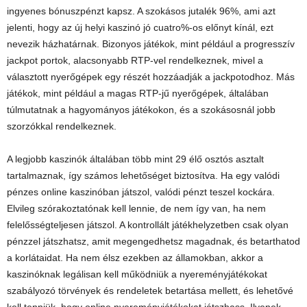
ingyenes bónuszpénzt kapsz. A szokásos jutalék 96%, ami azt
jelenti, hogy az új helyi kaszinó jó cuatro%-os előnyt kínál, ezt
nevezik házhatárnak. Bizonyos játékok, mint például a progresszív
jackpot portok, alacsonyabb RTP-vel rendelkeznek, mivel a
választott nyerőgépek egy részét hozzáadják a jackpotodhoz. Más
játékok, mint például a magas RTP-jű nyerőgépek, általában
túlmutatnak a hagyományos játékokon, és a szokásosnál jobb
szorzókkal rendelkeznek.
A legjobb kaszinók általában több mint 29 élő osztós asztalt
tartalmaznak, így számos lehetőséget biztosítva. Ha egy valódi
pénzes online kaszinóban játszol, valódi pénzt teszel kockára.
Elvileg szórakoztatónak kell lennie, de nem így van, ha nem
felelősségteljesen játszol. A kontrollált játékhelyzetben csak olyan
pénzzel játszhatsz, amit megengedhetsz magadnak, és betarthatod
a korlátaidat. Ha nem élsz ezekben az államokban, akkor a
kaszinóknak legálisan kell működniük a nyereményjátékokat
szabályozó törvények és rendeletek betartása mellett, és lehetővé