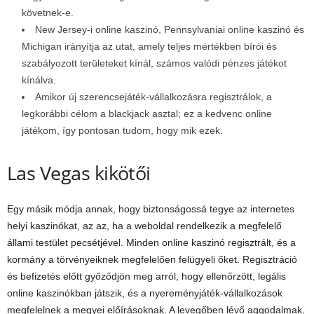
követnek-e.
New Jersey-i online kaszinó, Pennsylvaniai online kaszinó és
Michigan irányítja az utat, amely teljes mértékben bírói és
szabályozott területeket kínál, számos valódi pénzes játékot
kínálva.
Amikor új szerencsejáték-vállalkozásra regisztrálok, a
legkorábbi célom a blackjack asztal; ez a kedvenc online
játékom, így pontosan tudom, hogy mik ezek.
Las Vegas kikötői
Egy másik módja annak, hogy biztonságossá tegye az internetes
helyi kaszinókat, az az, ha a weboldal rendelkezik a megfelelő
állami testület pecsétjével. Minden online kaszinó regisztrált, és a
kormány a törvényeiknek megfelelően felügyeli őket. Regisztráció
és befizetés előtt győződjön meg arról, hogy ellenőrzött, legális
online kaszinókban játszik, és a nyereményjáték-vállalkozások
megfelelnek a megyei előírásoknak. A levegőben lévő aggodalmak,