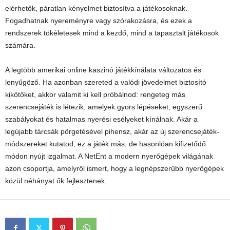
elérhetők, páratlan kényelmet biztosítva a játékosoknak.
Fogadhatnak nyereményre vagy szórakozásra, és ezek a
rendszerek tökéletesek mind a kezdő, mind a tapasztalt játékosok
számára.
A legtöbb amerikai online kaszinó játékkínálata változatos és
lenyűgöző. Ha azonban szereted a valódi jövedelmet biztosító
kikötőket, akkor valamit ki kell próbálnod: rengeteg más
szerencsejáték is létezik, amelyek gyors lépéseket, egyszerű
szabályokat és hatalmas nyerési esélyeket kínálnak. Akár a
legújabb tárcsák pörgetésével pihensz, akár az új szerencsejáték-
módszereket kutatod, ez a játék más, de hasonlóan kifizetődő
módon nyújt izgalmat. A NetEnt a modern nyerőgépek világának
azon csoportja, amelyről ismert, hogy a legnépszerűbb nyerőgépek
közül néhányat ők fejlesztenek.