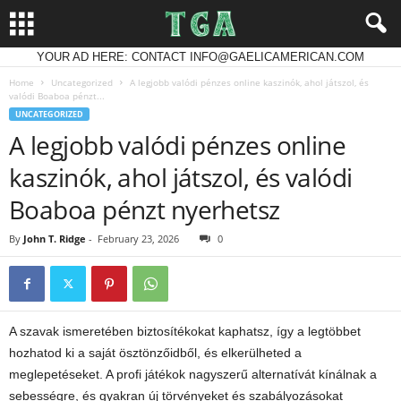
YOUR AD HERE: CONTACT INFO@GAELICAMERICAN.COM
Home
Uncategorized
A legjobb valódi pénzes online kaszinók, ahol játszol, és
valódi Boaboa pénzt...
UNCATEGORIZED
A legjobb valódi pénzes online
kaszinók, ahol játszol, és valódi
Boaboa pénzt nyerhetsz
By
John T. Ridge
-
February 23, 2026
0
A szavak ismeretében biztosítékokat kaphatsz, így a legtöbbet
hozhatod ki a saját ösztönzőidből, és elkerülheted a
meglepetéseket. A profi játékok nagyszerű alternatívát kínálnak a
sebességre, és gyakran új törvényeket és szabályozásokat