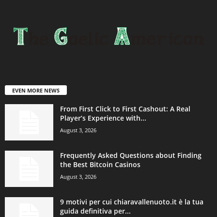
EVEN MORE NEWS
From First Click to First Cashout: A Real
Player’s Experience with...
August 3, 2026
Frequently Asked Questions about Finding
the Best Bitcoin Casinos
August 3, 2026
9 motivi per cui chiaravallenuoto.it è la tua
guida definitiva per...