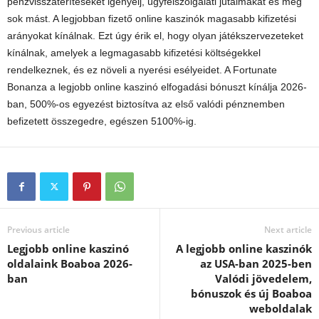
pénzvisszatérítéseket igényelj, ügyfélszolgálati jutalmakat és még
sok mást. A legjobban fizető online kaszinók magasabb kifizetési
arányokat kínálnak. Ezt úgy érik el, hogy olyan játékszervezeteket
kínálnak, amelyek a legmagasabb kifizetési költségekkel
rendelkeznek, és ez növeli a nyerési esélyeidet. A Fortunate
Bonanza a legjobb online kaszinó elfogadási bónuszt kínálja 2026-
ban, 500%-os egyezést biztosítva az első valódi pénznemben
befizetett összegedre, egészen 5100%-ig.
Previous article
Next article
Legjobb online kaszinó
A legjobb online kaszinók
oldalaink Boaboa 2026-
az USA-ban 2025-ben
ban
Valódi jövedelem,
bónuszok és új Boaboa
weboldalak