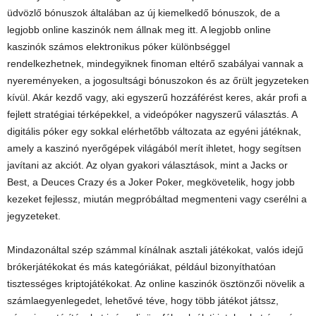
üdvözlő bónuszok általában az új kiemelkedő bónuszok, de a
legjobb online kaszinók nem állnak meg itt. A legjobb online
kaszinók számos elektronikus póker különbséggel
rendelkezhetnek, mindegyiknek finoman eltérő szabályai vannak a
nyereményeken, a jogosultsági bónuszokon és az őrült jegyzeteken
kívül. Akár kezdő vagy, aki egyszerű hozzáférést keres, akár profi a
fejlett stratégiai térképekkel, a videópóker nagyszerű választás. A
digitális póker egy sokkal elérhetőbb változata az egyéni játéknak,
amely a kaszinó nyerőgépek világából merít ihletet, hogy segítsen
javítani az akciót. Az olyan gyakori választások, mint a Jacks or
Best, a Deuces Crazy és a Joker Poker, megkövetelik, hogy jobb
kezeket fejlessz, miután megpróbáltad megmenteni vagy cserélni a
jegyzeteket.
Mindazonáltal szép számmal kínálnak asztali játékokat, valós idejű
brókerjátékokat és más kategóriákat, például bizonyíthatóan
tisztességes kriptojátékokat. Az online kaszinók ösztönzői növelik a
számlaegyenlegedet, lehetővé téve, hogy több játékot játssz,