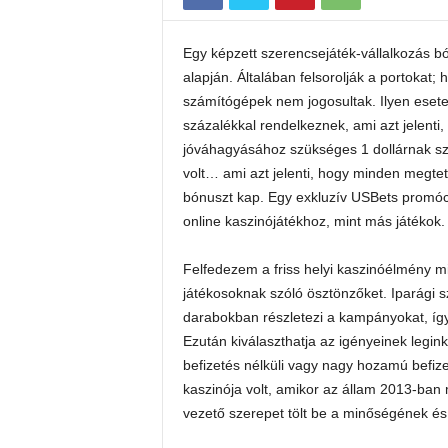
n
Egy képzett szerencsejáték-vállalkozás bó
alapján. Általában felsorolják a portokat; 
számítógépek nem jogosultak. Ilyen eset
százalékkal rendelkeznek, ami azt jelenti,
jóváhagyásához szükséges 1 dollárnak s
volt… ami azt jelenti, hogy minden megtett
bónuszt kap. Egy exkluzív USBets promóc
online kaszinójátékhoz, mint más játékok.
Felfedezem a friss helyi kaszinóélmény mi
játékosoknak szóló ösztönzőket. Iparági 
darabokban részletezi a kampányokat, így 
Ezután kiválaszthatja az igényeinek legin
befizetés nélküli vagy nagy hozamú befiz
kaszinója volt, amikor az állam 2013-ban 
vezető szerepet tölt be a minőségének é