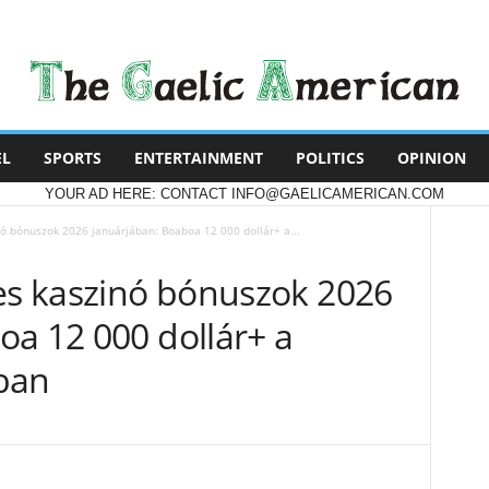
EL
SPORTS
ENTERTAINMENT
POLITICS
OPINION
YOUR AD HERE: CONTACT INFO@GAELICAMERICAN.COM
nó bónuszok 2026 januárjában: Boaboa 12 000 dollár+ a...
tes kaszinó bónuszok 2026
oa 12 000 dollár+ a
ban