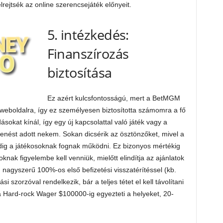
lrejtsék az online szerencsejáték előnyeit.
5. intézkedés:
Finanszírozás
biztosítása
Ez azért kulcsfontosságú, mert a BetMGM
 weboldalra, így ez személyesen biztosította számomra a fő
sokat kínál, így egy új kapcsolattal való játék vagy a
nést adott nekem. Sokan dicsérik az ösztönzőket, mivel a
dig a játékosoknak fognak működni. Ez bizonyos mértékig
knak figyelembe kell venniük, mielőtt elindítja az ajánlatok
 nagyszerű 100%-os első befizetési visszatérítéssel (kb.
 szorzóval rendelkezik, bár a teljes tétet el kell távolítani
 Hard-rock Wager $100000-ig egyezteti a helyeket, 20-