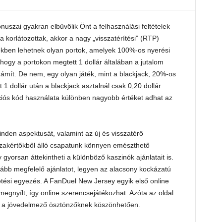
nuszai gyakran elbűvölik Önt a felhasználási feltételek
ha korlátozottak, akkor a nagy „visszatérítési” (RTP)
ekben lehetnek olyan portok, amelyek 100%-os nyerési
 hogy a portokon megtett 1 dollár általában a jutalom
zámít.
De nem, egy olyan játék, mint a blackjack, 20%-os
 1 dollár után a blackjack asztalnál csak 0,20 dollár
iós kód használata különben nagyobb értéket adhat az
nden aspektusát, valamint az új és visszatérő
szakértőkből álló csapatunk könnyen emészthető
gyorsan áttekintheti a különböző kaszinók ajánlatait is.
kább megfelelő ajánlatot, legyen az alacsony kockázatú
etési egyezés. A FanDuel New Jersey egyik első online
megnyílt, így online szerencsejátékozhat. Azóta az oldal
s a jövedelmező ösztönzőknek köszönhetően.