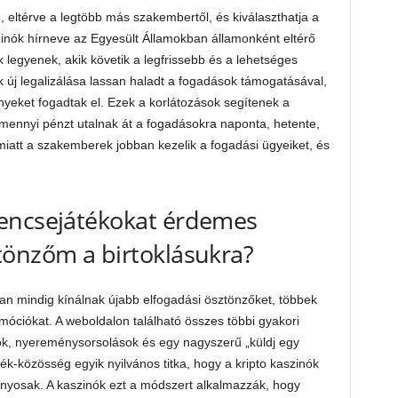
e, eltérve a legtöbb más szakembertől, és kiválaszthatja a
zinók hírneve az Egyesült Államokban államonként eltérő
legyenek, akik követik a legfrissebb és a lehetséges
k új legalizálása lassan haladt a fogadások támogatásával,
nyeket fogadtak el. Ezek a korlátozások segítenek a
mennyi pénzt utalnak át a fogadásokra naponta, hetente,
iatt a szakemberek jobban kezelik a fogadási ügyeiket, és
encsejátékokat érdemes
tönzőm a birtoklásukra?
n mindig kínálnak újabb elfogadási ösztönzőket, többek
omóciókat. A weboldalon található összes többi gyakori
ok, nyereménysorsolások és egy nagyszerű „küldj egy
ék-közösség egyik nyilvános titka, hogy a kripto kaszinók
nyosak. A kaszinók ezt a módszert alkalmazzák, hogy