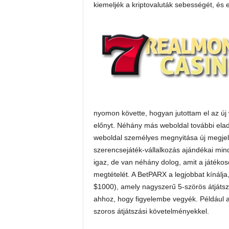
kiemeljék a kriptovaluták sebességét, és e
nyomon követte, hogyan jutottam el az új
előnyt. Néhány más weboldal további eladá
weboldal személyes megnyitása új megjele
szerencsejáték-vállalkozás ajándékai min
igaz, de van néhány dolog, amit a játékoso
megtételét. A BetPARX a legjobbat kínálja,
$1000), amely nagyszerű 5-szörös átjátszási
ahhoz, hogy figyelembe vegyék. Például a
szoros átjátszási követelményekkel.