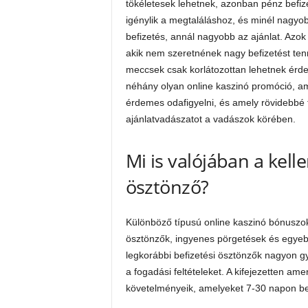
tökéletesek lehetnek, azonban pénz befiz
igénylik a megtaláláshoz, és minél nagyob
befizetés, annál nagyobb az ajánlat. Azo
akik nem szeretnének nagy befizetést tenn
meccsek csak korlátozottan lehetnek érd
néhány olyan online kaszinó promóció, a
érdemes odafigyelni, és amely rövidebbé 
ajánlatvadászatot a vadászok körében.
Mi is valójában a kel
ösztönző?
Különböző típusú online kaszinó bónuszok 
ösztönzők, ingyenes pörgetések és egyeb
legkorábbi befizetési ösztönzők nagyon gya
a fogadási feltételeket. A kifejezetten a
követelményeik, amelyeket 7-30 napon belül