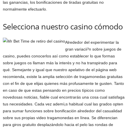
las ganancias, los bonificaciones de tiradas gratuitas no
normalmente efectuarlo.
Selecciona nuestro casino cómodo
Alrededor del experimentar la
gran variacií³n sobre juegos de
casino, puedes conocerlos así­ como establecer lo que formas
sobre juegos os llaman más la interés y no ha transpirado para
qué. Semejante y igual que nuestro apelativo de el página web
recomienda, existe la amplia selección de tragamonedas gratuitas
con el fin de que elijas quienes más profusamente te gusten. Tanto
en caso de que estas pensando en precios típicos como
novedosas noticias, fiable cual encontrarás una cosa cual satisfaga
tus necesidades. Cada vez ademí¡s habitual cual las grados opten
para sumar funciones sobre bonificación alrededor del casualidad
sobre sus propias video tragamonedas en línea. Se diferencian
para giros gratuito desplazándolo hacia el pelo las rondas de