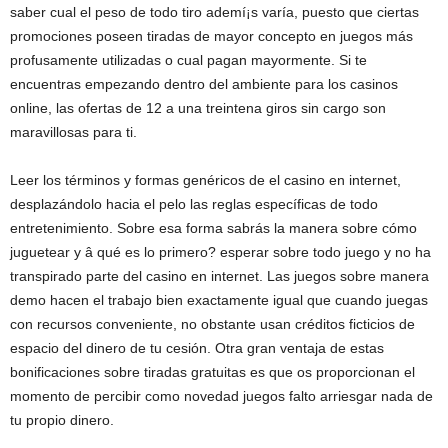
saber cual el peso de todo tiro ademí¡s varía, puesto que ciertas
promociones poseen tiradas de mayor concepto en juegos más
profusamente utilizadas o cual pagan mayormente. Si te
encuentras empezando dentro del ambiente para los casinos
online, las ofertas de 12 a una treintena giros sin cargo son
maravillosas para ti.
Leer los términos y formas genéricos de el casino en internet,
desplazándolo hacia el pelo las reglas específicas de todo
entretenimiento. Sobre esa forma sabrás la manera sobre cómo
juguetear y â qué es lo primero? esperar sobre todo juego y no ha
transpirado parte del casino en internet. Las juegos sobre manera
demo hacen el trabajo bien exactamente igual que cuando juegas
con recursos conveniente, no obstante usan créditos ficticios de
espacio del dinero de tu cesión. Otra gran ventaja de estas
bonificaciones sobre tiradas gratuitas es que os proporcionan el
momento de percibir como novedad juegos falto arriesgar nada de
tu propio dinero.