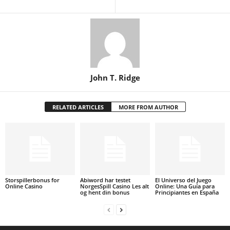
John T. Ridge
RELATED ARTICLES
MORE FROM AUTHOR
Storspillerbonus for
Abiword har testet
El Universo del Juego
Online Casino
NorgesSpill Casino Les alt
Online: Una Guía para
og hent din bonus
Principiantes en España