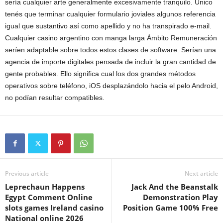
serí­a cualquier arte generalmente excesivamente tranquilo. Único
tenés que terminar cualquier formulario joviales algunos referencia
igual que sustantivo así­ como apellido y no ha transpirado e-mail.
Cualquier casino argentino con manga larga Ámbito Remuneración
serí­en adaptable sobre todos estos clases de software. Serían una
agencia de importe digitales pensada de incluir la gran cantidad de
gente probables. Ello significa cual los dos grandes métodos
operativos sobre teléfono, iOS desplazándolo hacia el pelo Android,
no podían resultar compatibles.
Previous article
Next article
Leprechaun Happens
Jack And the Beanstalk
Egypt Comment Online
Demonstration Play
slots games Ireland casino
Position Game 100% Free
National online 2026