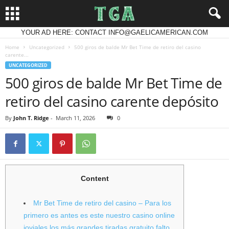
YOUR AD HERE: CONTACT INFO@GAELICAMERICAN.COM
Home
Uncategorized
500 giros de balde Mr Bet Time de retiro del casino
carente...
UNCATEGORIZED
500 giros de balde Mr Bet Time de
retiro del casino carente depósito
By
John T. Ridge
-
March 11, 2026
0
Content
Mr Bet Time de retiro del casino – Para los
primero es antes es este nuestro casino online
joviales los más grandes tiradas gratuito falto