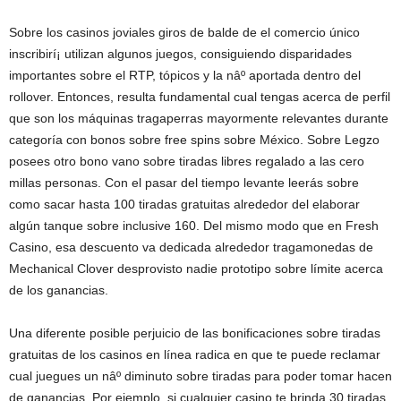
Sobre los casinos joviales giros de balde de el comercio único
inscribirí¡ utilizan algunos juegos, consiguiendo disparidades
importantes sobre el RTP, tópicos y la nâº aportada dentro del
rollover. Entonces, resulta fundamental cual tengas acerca de perfil
que son los máquinas tragaperras mayormente relevantes durante
categoría con bonos sobre free spins sobre México. Sobre Legzo
posees otro bono vano sobre tiradas libres regalado a las cero
millas personas. Con el pasar del tiempo levante leerás sobre
como sacar hasta 100 tiradas gratuitas alrededor del elaborar
algún tanque sobre inclusive 160. Del mismo modo que en Fresh
Casino, esa descuento va dedicada alrededor tragamonedas de
Mechanical Clover desprovisto nadie prototipo sobre límite acerca
de los ganancias.
Una diferente posible perjuicio de las bonificaciones sobre tiradas
gratuitas de los casinos en línea radica en que te puede reclamar
cual juegues un nâº diminuto sobre tiradas para poder tomar hacen
de ganancias. Por ejemplo, si cualquier casino te brinda 30 tiradas