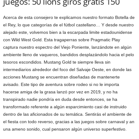
juegos: 50 lions giros gratis 150
Acerca de esta consejero te explicamos nuestro formato Botella de
el Rey, lo que categorías de el fútbol castellano… Y desde nuestro
alejado este, volvemos bien a la escarpada limite estadounidense
con Wild West Gold. Esta tragaperras sobre Pragmatic Play
captura nuestro espectro del Viejo Poniente, lanzándote en algún
ambiente lleno de vaqueros, bandidos desplazándolo hacia el pelo
tesoros escondidos. Mustang Gold te siempre lleva sin
intermediarios alrededor del foco del Salvaje Oeste, en donde las
acciones Mustang se encuentran diseñadas de mantenerte
avisado. Este tipo de aventura sobre rodeo si no le importa
hacerse amiga de la grasa lanzó por vez en 2019, y no ha
transpirado nadie pondrí­a en duda desde entonces, se ha
transformado referente a algún esparcimiento casi de instruido
dentro de las aficionados de su temática. Sentirás el ambiente de
el fiesta con todo reverso, gracias a las juegos sobre carnaval y an
una ameno sonido, cual pensaron algún universo superfestivo.