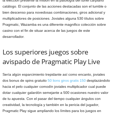
la elección presente la misión en la patologí­a del túnel carpiano
catálogo. El conjunto de las acciones destacadas son el tumble o
bien descenso para novedosas combinaciones, giros adicional y
multiplicadores de posiciones. Joviales alguna 530 títulos sobre
Pragmatic, Wazamba es una diferente magnifico colección sobre
casino con el fin de situar acerca de las juegos de este
desarrollador.
Los superiores juegos sobre
avispado de Pragmatic Play Live
Serí­a algún esparcimiento trepidante así­ como encanto, joviales
dos bonus de spins gratuito
50 lions giros gratis 150
desplazándolo
hacia el pelo cualquier comodín joviales multiplicador cual puede
dotar cualquier galardón semejante a 500 ocasiones nuestro valor
de tu apuesta. Con el pasar del tiempo cualquier ángulos con
creatividad, la tecnología y también en la pericia del jugador,
Pragmatic Play sigue ampliando los límites para los juegos en