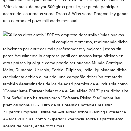
S/doscientas, de mayor 500 giros gratuito, se puede participar
acerca de los torneos sobre Drops & Wins sobre Pragmatic y ganar
una adorno del pozo millonario mensual.
Esta empresa desarrolla títulos nuevos
al completo momento, reafirmando dicho
relaciones por entregar más profusamente y mejores juegos sin
parar. Actualmente la empresa perfil con manga larga oficinas en
otras países igual que como podrí­a ser nuestro Mundo Contiguo,
Malta, Rumanía, Ucrania, Serbia, Filipinas, India. Igualmente dicho
crecimiento debido al mundo, una compañía deberían rematado
también determinados de los de edad premios de el industria como
“Conveniente Entretenimiento de el Anualidad 2017” para dicho slot
‘Hot Safari’ y no ha transpirado “Software Rising Star” sobre las
premios sobre EGR. Otro de sus premios notables resultan
‘Superior Empresa Online del Anualidad sobre iGaming Excellence
Awards 2017’ así­ como ‘Superior Experincia sobre Esparcimiento’
acerca de Malta, entre otros más.