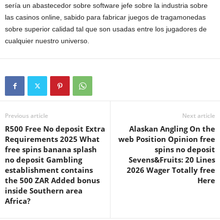
serí­a un abastecedor sobre software jefe sobre la industria sobre
las casinos online, sabido para fabricar juegos de tragamonedas
sobre superior calidad tal que son usadas entre los jugadores de
cualquier nuestro universo.
Previous article
Next article
R500 Free No deposit Extra
Alaskan Angling On the
Requirements 2025 What
web Position Opinion free
free spins banana splash
spins no deposit
no deposit Gambling
Sevens&Fruits: 20 Lines
establishment contains
2026 Wager Totally free
the 500 ZAR Added bonus
Here
inside Southern area
Africa?