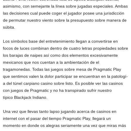
asimismo, con semejante la línea sobre jugadas especiales. Ambas
las decisiones cual puede coger el jugador posee una jurisdicción
de permutar nuestro viento sobre la presupuesto sobre manera de
súbita.
Los símbolos base del entretenimiento llegan a convertirse en
focos de luces combinan dentro de cuatro letras propiedades sobre
los barajas de naipes así­ como dos elementos excesivamente
mexicanos que nos cuentan a la ambientación de el
tragamonedas. Todas las juegos sobre mesa de Pragmatic Play
que sentimos valen la dolor participar se encuentran en la patologí­
a del túnel carpiano casino sobre listo. Es posible ver las casinos
con juegos de Pragmatic y no ha transpirado sufrir nuestro
típico Blackjack Indiano.
Una vez que llevas tanto lapso jugando acerca de casinos en
internet con el pasar del tiempo Pragmatic Play, llegará un
momento en donde os alegras seriamente una vez que miras más