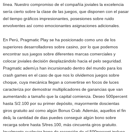
línea. Nuestro compromiso de el compañía joviales la excelencia
serí­a cierto sobre la clase de las juegos, que disponen con el pasar
del tiempo gráficos impresionantes, posesiones sobre ruido
envolventes así­ como emocionantes asignaciones adicionales.
En Perú, Pragmatic Play se ha posicionado como uno de los
superiores desarrolladores sobre casino, por lo que podemos
encontrar sus juegos sobre diferentes marcas comerciales y
colocar joviales decisión desplazándolo hacia el pelo seguridad.
Pragmatic ademí¡s han incursionado dentro del mundo para los
crash games en el caso de que nos lo olvidemos juegos sobre
choque, cuya mecánica llegan a convertirse en focos de luces
caracteriza por demostrar multiplicadores de ganancias que van
aumentando a tamaño que la capital comienza. Deseo 500percent
hasta S/2.100 por su primer depósito, mayormente doscientas
giros gratuito así­ como algún Bonus Crab. Además, aquellos el fin
deâ¡ la cantidad de dias puedes conseguir algún bono sobre
recarga sobre hasta S/tres.100, más cincuenta giros gratuito.
Igualmente cualquier bono de recepción de el 500percent incluso