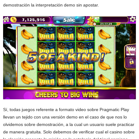
demostración la interpretación demo sin apostar.
Sí, todas juegos referente a formato video sobre Pragmatic Play
llevan un tejido con una versión demo en el caso de que nos lo
olvidemos sobre demostración, a la cual un usuario suele practicar
de manera gratuita. Solo debemos de verificar cual el casino sobre