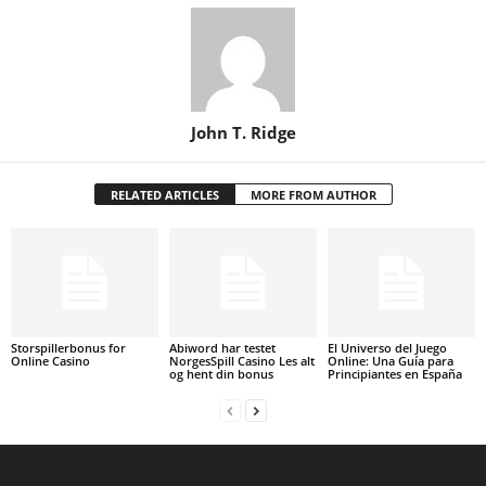
John T. Ridge
RELATED ARTICLES
MORE FROM AUTHOR
Storspillerbonus for
Abiword har testet
El Universo del Juego
Online Casino
NorgesSpill Casino Les alt
Online: Una Guía para
og hent din bonus
Principiantes en España