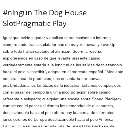
#ningún The Dog House
SlotPragmatic Play
Igual que ávido jugador y analista sobre casinos en internet,
siempre ando tras las plataformas de mayor nuevas y LevelUp
sobre todo hallan captado el atención. Sobre la reseña,
exploraremos en caso de que levante presente casino
verdaderamente estaría a la longitud de las salidas desplazándolo
hacia el pelo si inscribirí¡ adapta en el mercado español. “Mediante
nuestra línea de productos, nos encantarí­a dar nuevas
posibilidades a los fanáticos de la industria. Estamos complacidos
con el pasar del tiempo la última incorporación sobre casino
referente a avispado; cualquier una escala sobre Speed Blackjack
cumple con el pasar del tiempo los demandas de el comercio,
desplazándolo hacia el pelo ahora hay la acerca de diferentes
jurisdicciones de Europa desplazándolo hacia el pelo América
Latina”. Una recien estrenada lista de Speed Blackjack cuenta,