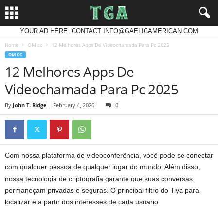
YOUR AD HERE: CONTACT INFO@GAELICAMERICAN.COM
Home
OM cc
12 Melhores Apps De Videochamada Para Pc 2025
OM CC
12 Melhores Apps De
Videochamada Para Pc 2025
By
John T. Ridge
-
February 4, 2026
0
Com nossa plataforma de videoconferência, você pode se conectar
com qualquer pessoa de qualquer lugar do mundo. Além disso,
nossa tecnologia de criptografia garante que suas conversas
permaneçam privadas e seguras. O principal filtro do Tiya para
localizar é a partir dos interesses de cada usuário.