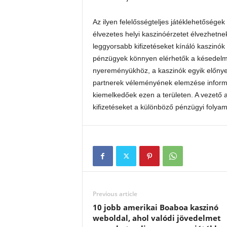
Az ilyen felelősségteljes játéklehetőségek
élvezetes helyi kaszinóérzetet élvezhetne
leggyorsabb kifizetéseket kínáló kaszinók 
pénzügyek könnyen elérhetők a késedelme
nyereményükhöz, a kaszinók egyik előnye a
partnerek véleményének elemzése informác
kiemelkedőek ezen a területen. A vezető 
kifizetéseket a különböző pénzügyi folyam
Previous article
10 jobb amerikai Boaboa kaszinó
weboldal, ahol valódi jövedelmet