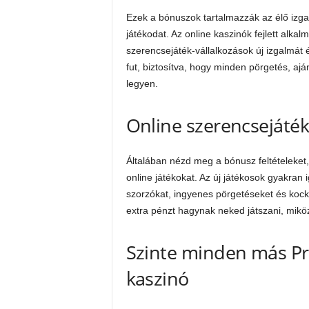
Ezek a bónuszok tartalmazzák az élő izga
játékodat. Az online kaszinók fejlett alk
szerencsejáték-vállalkozások új izgalmát 
fut, biztosítva, hogy minden pörgetés, aj
legyen.
Online szerencsejáték
Általában nézd meg a bónusz feltételeket,
online játékokat. Az új játékosok gyakran
szorzókat, ingyenes pörgetéseket és koc
extra pénzt hagynak neked játszani, miköz
Szinte minden más P
kaszinó