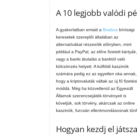
A 10 legjobb valódi pé
A gyakorlatban emiatt a
Boaboa
bírósági
keresetek szereplői általában az
alternatívákat részesítik előnyben, mint
például a PayPal, az előre fizetett kártyák,
vagy a banki átutalás a banktól való
kölcsönzés helyett. A külföldi kaszinók
számára pedig ez az egyetlen oka annak,
hogy a kriptovaluták váltak az új fő fizetés
móddá. Még ha közvetlenül az Egyesült
Államok szerencsejáték-törvényeit is
követjük, sok törvény, akárcsak az online
kaszinók, furcsán ellentmondásosnak tűnh
Hogyan kezdj el játsza