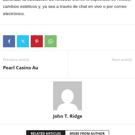
cambios estéticos y, ya sea a través de chat en vivo o por correo
electrónico.
Previous article
Next article
Pearl Casino Au
John T. Ridge
RELATED ARTICLES
MORE FROM AUTHOR