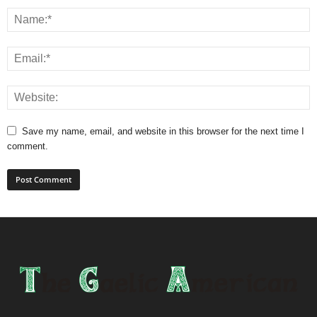
Save my name, email, and website in this browser for the next time I
comment.