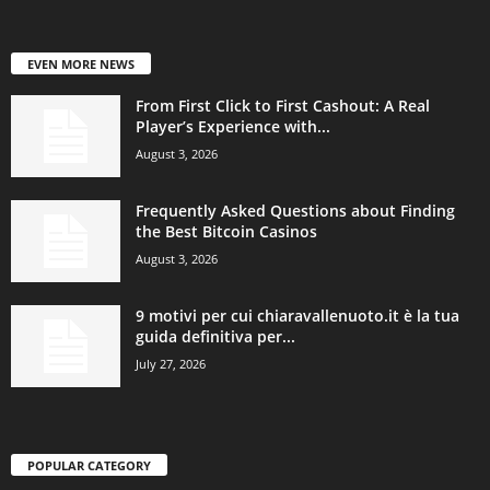
EVEN MORE NEWS
From First Click to First Cashout: A Real
Player’s Experience with...
August 3, 2026
Frequently Asked Questions about Finding
the Best Bitcoin Casinos
August 3, 2026
9 motivi per cui chiaravallenuoto.it è la tua
guida definitiva per...
July 27, 2026
POPULAR CATEGORY