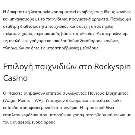
Η δοκιμαστική λειτουργία χρησιμοποιεί ακριβώς τους ίδιους κανόνες
και μηχανισμούς με το παιχνίδι για πραγματικά χρήματα. Παρέχουμε
σταθερή διαθεσιμότητα παιχνιδιών και συνεχή υποστήριξη
πελατών, χωρίς περιορισμούς βάσει τοποθεσίας. Διεκπεραιώνουμε
τις αναλήψεις γρήγορα και ακολουθούμε ξεκάθαρους κανόνες
πληρωμών σε όλες τις υποστηριζόμενες μεθόδους.
Επιλογή παιχνιδιών στο Rockyspin
Casino
Οι παίκτες ανεβαίνουν επίπεδο συλλέγοντας Πόντους Στοιχήματος
(Wager Points – WP). Υπάρχουν διαφορετικά επίπεδα και κάθε
επίπεδο προσφέρει μοναδικά προνόμια. Η προσφορά δίνει
επιπλέον κεφάλαια που μπορούν να χρησιμοποιηθούν σύμφωνα με
τους αναφερόμενους όρους.