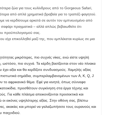
ότερα ζώα για τους κυλίνδρους από το Gorgeous Safari,
ότερα από απλά χρηματικά βραβεία για το τραπέζι φαγητού.
με να κερδίσουμε αρκετά σε αυτόν τον εμπνευσμένο από
α σαφάρι πραγματικά – αλλά απλώς βεβαιωθείτε ότι
 του προϋπολογισμού σας.
που είχε επικολληθεί μαζί της, που εμπλέκεται κυρίως σε μια
ητότητας μικρότερες, πιο συχνές νίκες, ενώ είστε υψηλή
, ωστόσο, πιο συχνά. Τα κέρδη βασίζονται στον νέο πίνακα
 έχει αξία και θα κερδίζετε συνδυασμούς. Χαμηλής αξίας
ν πιστωτικά σημάδια, συμπεριλαμβανομένων των A, K, Q, J
υν το αφρικανικό θέμα. Εφέ για κινητά, όπως σύννεφα
ατοικίδια, προσθέτουν συγκίνηση στα έργα τέχνης και
ούς. Για κάθε πλάσμα απεικονίζονται προσεκτικά και
νώ οι εικόνες υψηλότερης αξίας. Στην οθόνη σας, βλέπω
ς, ακακίες και μπορεί να γαλαζωπήσετε τους ουρανούς και
 παιχνιδιού.