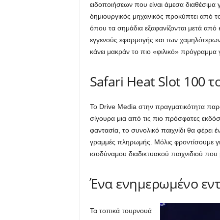
ειδοποιήσεων που είναι άμεσα διαθέσιμα γ
δημιουργικός μηχανικός προκύπτει από το
όπου τα σημάδια εξαφανίζονται μετά από
εγγενούς εφαρμογής και των χαμηλότερω
κάνει μακράν το πιο «φιλικό» πρόγραμμα
Safari Heat Slot 100 
Το Drive Media στην πραγματικότητα παράγ
σίγουρα μια από τις πιο πρόσφατες εκδόσε
φαντασία, το συνολικό παιχνίδι θα φέρει 
γραμμές πληρωμής. Μόλις φροντίσουμε γι
ισοδύναμου διαδικτυακού παιχνιδιού που
Ένα ενημερωμένο εντ
Τα τοπικά τουρνουά