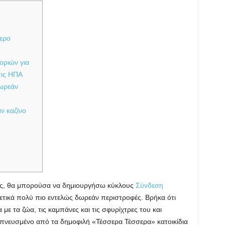
τερο
ριών για
τις ΗΠΑ
δωρεάν
ν καζίνο
σης, θα μπορούσα να δημιουργήσω κύκλους
Σύνδεση
τικά πολύ πιο εντελώς δωρεάν περιστροφές. Βρήκα ότι
α με τα ζώα, τις καμπάνες και τις σφυρίχτρες του και
μπνευσμένο από τα δημοφιλή «Τέσσερα Τέσσερα» κατοικίδια