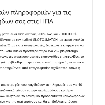
ών πληροφοριών για τις
ηδων σας στις ΗΠΑ
ή φάση είναι ένας αγώνας 200% έως και 2.100.000 $
άζοντας με τον κωδικό SLOTO1MATCH, με εκατό εντελώς
ra. Όταν είστε ανταγωνιστές, διογκώνετε κίνητρα για να
το Sloto Bucks προσφέρει τώρα ένα 25x playthrough
γωνιστές παρέχουν μερικές εκατοντάδες επικεφαλίδες, το
εγάλη βιβλιοθήκη περισσότερα από το βήμα 1, πεντακόσια
 υποστηρίζονται από επαγγελματίες σχεδιαστές, όπως η
άν περιστροφές που παγιδεύουν τις πληρωμές σας για 40
ά-ιδιωτικά τείνουν να μην περιλαμβάνουν κριτήρια
κών κινήτρων, το λογισμικό προοδευτικών κουλοχέρηδων
ένα για την αφή μπόνους και θα επιβάλλετε μπόνους