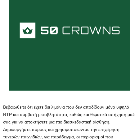
Βεβαιωθείτε ότι έχετε δει λιμάνια που δεν αποδίδουν μόνο υψηλό
RTP και συμβατή μεταβλητότητα, καθώς και θεματικά απήχηση μαζί
σας για να αποκτήσετε μια πιο διασκεδαστική αίσθηση.
Δημιουργήστε πόρους και χρησιμοποιώντας την επιχείρηση
τυχερών παιχνιδιών, για παράδειγμα, οι περιορισμοί που