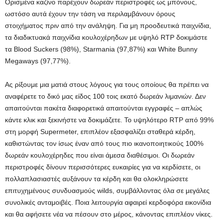
Ορισμένα καζίνο παρέχουν δωρεάν περιστροφές ως μπόνους,
ωστόσο αυτά έχουν την τάση να περιλαμβάνουν όρους
στοιχήματος πριν από την ανάληψη. Για μη προοδευτικά παιχνίδια,
τα διαδικτυακά παιχνίδια κουλοχέρηδων με υψηλό RTP δοκιμάστε
τα Blood Suckers (98%), Starmania (97,87%) και White Bunny
Megaways (97,77%).
Ας ρίξουμε μια ματιά στους λόγους για τους οποίους θα πρέπει να
αναφέρετε το δικό μας είδος 100 τοις εκατό δωρεάν λιμανιών. Δεν
απαιτούνται πακέτα διαφορετικά απαιτούνται εγγραφές – απλώς
κάντε κλικ και ξεκινήστε να δοκιμάζετε. Το υψηλότερο RTP από 99%
στη μορφή Supermeter, επιπλέον εξασφαλίζει σταθερά κέρδη,
καθιστώντας τον ίσως έναν από τους πιο ικανοποιητικούς 100%
δωρεάν κουλοχέρηδες που είναι άμεσα διαθέσιμοι. Οι δωρεάν
περιστροφές δίνουν περισσότερες ευκαιρίες για να κερδίσετε, οι
πολλαπλασιαστές αυξάνουν τα κέρδη και θα ολοκληρώσετε
επιτυχημένους συνδυασμούς wilds, συμβάλλοντας όλα σε μεγάλες
συνολικές ανταμοιβές. Ποια λειτουργία αφαιρεί κερδοφόρα εικονίδια
και θα αφήσετε νέα να πέσουν στο μέρος, κάνοντας επιπλέον νίκες.