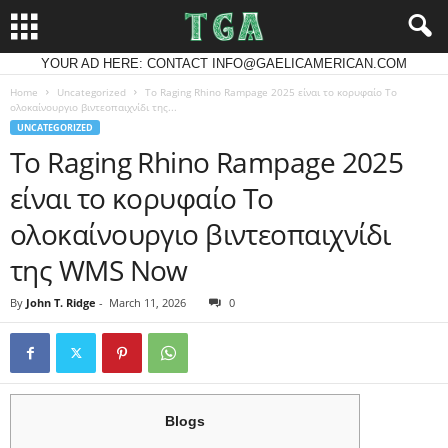
YOUR AD HERE: CONTACT INFO@GAELICAMERICAN.COM
Home
Uncategorized
Το Raging Rhino Rampage 2025 είναι το κορυφαίο Το
ολοκαίνουργιο βιντεοπαιχνίδι της...
UNCATEGORIZED
Το Raging Rhino Rampage 2025
είναι το κορυφαίο Το
ολοκαίνουργιο βιντεοπαιχνίδι
της WMS Now
By
John T. Ridge
-
March 11, 2026
0
Blogs