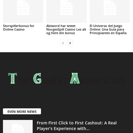
Storspillerbonus for
Abiword har testet
El Universo del Juego
Online Casino
NorgesSpill Casino Les alt
Online: Una Guía para
og hent din bonus
Principiantes en España
EVEN MORE NEWS
From First Click to First Cashout: A Real
Player’s Experience with...