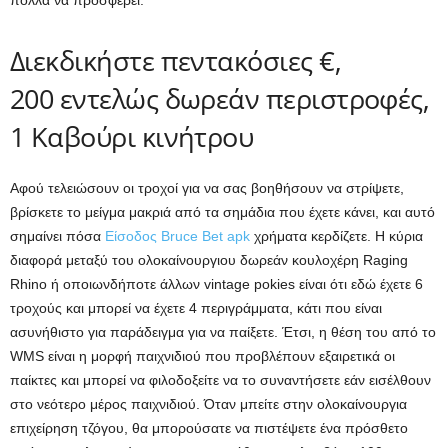
πολλά να προσφέρει.
Διεκδικήστε πεντακόσιες €,
200 εντελώς δωρεάν περιστροφές,
1 Καβούρι κινήτρου
Αφού τελειώσουν οι τροχοί για να σας βοηθήσουν να στρίψετε,
βρίσκετε το μείγμα μακριά από τα σημάδια που έχετε κάνει, και αυτό
σημαίνει πόσα
Είσοδος Bruce Bet apk
χρήματα κερδίζετε. Η κύρια
διαφορά μεταξύ του ολοκαίνουργιου δωρεάν κουλοχέρη Raging
Rhino ή οποιωνδήποτε άλλων vintage pokies είναι ότι εδώ έχετε 6
τροχούς και μπορεί να έχετε 4 περιγράμματα, κάτι που είναι
ασυνήθιστο για παράδειγμα για να παίξετε. Έτσι, η θέση του από το
WMS είναι η μορφή παιχνιδιού που προβλέπουν εξαιρετικά οι
παίκτες και μπορεί να φιλοδοξείτε να το συναντήσετε εάν εισέλθουν
στο νεότερο μέρος παιχνιδιού. Όταν μπείτε στην ολοκαίνουργια
επιχείρηση τζόγου, θα μπορούσατε να πιστέψετε ένα πρόσθετο