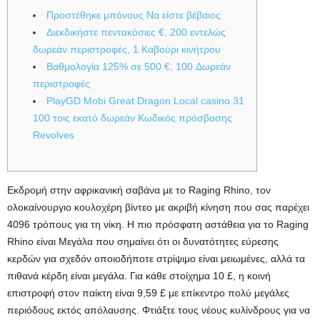
Προστέθηκε μπόνους Να είστε βέβαιος
Διεκδικήστε πεντακόσιες €, 200 εντελώς
δωρεάν περιστροφές, 1 Καβούρι κινήτρου
Βαθμολογία 125% σε 500 €, 100 Δωρεάν
περιστροφές
PlayGD Mobi Great Dragon Local casino 31
100 τοις εκατό δωρεάν Κωδικός πρόσβασης
Revolves
Εκδρομή στην αφρικανική σαβάνα με το Raging Rhino, τον
ολοκαίνουργιο κουλοχέρη βίντεο με ακριβή κίνηση που σας παρέχει
4096 τρόπους για τη νίκη. Η πιο πρόσφατη αστάθεια για το Raging
Rhino είναι Μεγάλα που σημαίνει ότι οι δυνατότητες εύρεσης
κερδών για σχεδόν οποιοδήποτε στρίψιμο είναι μειωμένες, αλλά τα
πιθανά κέρδη είναι μεγάλα. Για κάθε στοίχημα 10 £, η κοινή
επιστροφή στον παίκτη είναι 9,59 £ με επίκεντρο πολύ μεγάλες
περιόδους εκτός απόλαυσης.
Φτιάξτε τους νέους κυλίνδρους για να