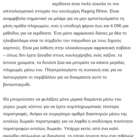
κερδίσετε είναι πολύ εύκολα το πιο
αποτελεσματικό στοιχείο του κουλοχέρη Raging Rhino. Είναι
αναμφίβολα σημαντικό να μιλάμε για να μην εμπιστευόμαστε τη
μέση ομάδα πληρωμών, ενώ η υποδοχή φέρνει έως και 4.096 μια
μέθοδος για να κερδίσετε. Ένα μέσο αφρικανικό δάσος με θέα το
ηλιοβασίλεμα είναι το σύμβολο του παιχνιδιού με τους ξηρούς
καρπούς. Είναι μια έκθεση στην ολοκαίνουργια αφρικανική σαβάνα
– όπως δεν έχετε ξαναδεί στους κουλοχέρηδες ενός καζίνο, τα
έντονα χρώματα, τα δυνατά ζώα και μπορείτε να κάνετε μεγάλες
πληρωμές μέσω του. Πληκτρολογήστε τη συσκευή σας για να
λειτουργήσει το περιβάλλον για να δοκιμάσετε αυτό το
βιντεοπαιχνίδι.
Θα μπορούσατε να φυλάξετε μόνο μερικά διαμάντια μέσω του
γύρου χωρίς κόστος για να έχετε συμπληρωματικές τέσσερις
περιστροφές. Ανήκει σε συγκρίσιμο αριθμό διασπορών μέσω της
εντελώς δωρεάν περιστροφής για να ληφθεί η ισοδύναμη ποσότητα
περιστροφών εντελώς δωρεάν. Υπάρχει εκτός από ένα καλό
εικονίδιο απλωμένο με διαμάντια, το οποίο έρχεται που έχει πιθανώς