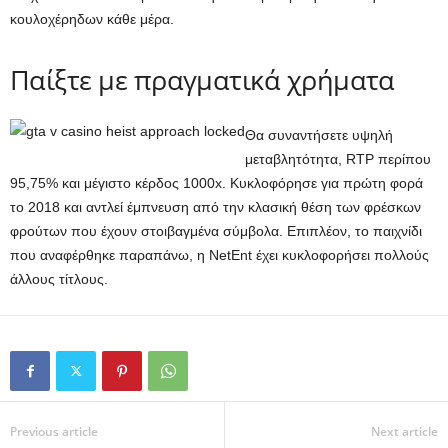
κουλοχέρηδων κάθε μέρα.
Παίξτε με πραγματικά χρήματα
Θα συναντήσετε υψηλή
μεταβλητότητα, RTP περίπου
95,75% και μέγιστο κέρδος 1000x. Κυκλοφόρησε για πρώτη φορά
το 2018 και αντλεί έμπνευση από την κλασική θέση των φρέσκων
φρούτων που έχουν στοιβαγμένα σύμβολα. Επιπλέον, το παιχνίδι
που αναφέρθηκε παραπάνω, η NetEnt έχει κυκλοφορήσει πολλούς
άλλους τίτλους.
Previous article
Next article