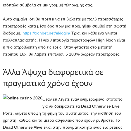
ισόπαλα σύμβολα σε μια γραμμή πληρωμής σας.
Αυτό σημαίνει ότι θα πρέπει να επιβιώσετε με πολύ περισσότερες
περιστροφές κατά μέσο όρο πριν μια προμήθεια συμβεί στη σωστή
διαδρομή.
https://xonbet.net/el/login/
Τρία, και κάθε ένα γίνεται
πολλαπλασιαστής. Η νέα λειτουργία περιστροφών High Noon είναι
η πιο απρόβλεπτη από τις τρεις. Όταν φτάσετε στο μετρητή
περίπου 16x, θα λάβετε επιπλέον 5 100% δωρεάν περιστροφές.
Άλλα Άψυχα διαφορετικά σε
πραγματικό χρόνο έχουν
Όταν επιλέγετε έναν ενημερωμένο ιστότοπο
για να δοκιμάσετε τα Dead Otherwise Live
Ports, λάβετε υπόψη τη φήμη του συστήματος, την αίσθηση του
χρήστη, καθώς και τα μέτρα ασφαλείας που έχουν ρυθμιστεί. Το
Dead Otherwise Alive είναι στην πραγματικότητα ένας εξαιρετικός