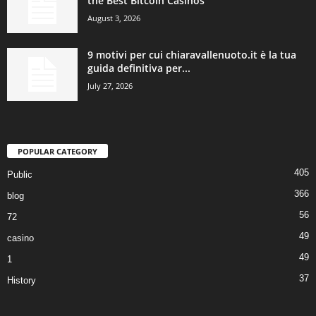
the Best Bitcoin Casinos
August 3, 2026
9 motivi per cui chiaravallenuoto.it è la tua
guida definitiva per...
July 27, 2026
POPULAR CATEGORY
405
Public
366
blog
56
72
49
casino
49
1
37
History