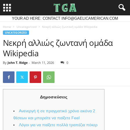
YOUR AD HERE: CONTACT INFO@GAELICAMERICAN.COM
Home
Uncategorized
Νεκρή αλλιώς ζωντανή ομάδα Wikipedia
UNCATEGORIZED
Νεκρή αλλιώς ζωντανή ομάδα
Wikipedia
By
John T. Ridge
-
March 11, 2026
0
Δημοσιεύσεις
Ανενεργή ή σε πραγματικό χρόνο εικόνα 2
θέσεων και μπορείτε να παίξετε Feel
Λόγοι για να παίξετε πολλά τραπέζια πόκερ