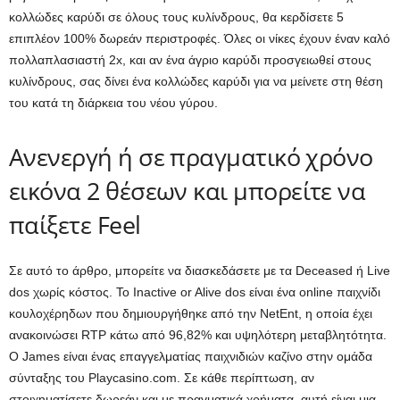
κολλώδες καρύδι σε όλους τους κυλίνδρους, θα κερδίσετε 5
επιπλέον 100% δωρεάν περιστροφές. Όλες οι νίκες έχουν έναν καλό
πολλαπλασιαστή 2x, και αν ένα άγριο καρύδι προσγειωθεί στους
κυλίνδρους, σας δίνει ένα κολλώδες καρύδι για να μείνετε στη θέση
του κατά τη διάρκεια του νέου γύρου.
Ανενεργή ή σε πραγματικό χρόνο
εικόνα 2 θέσεων και μπορείτε να
παίξετε Feel
Σε αυτό το άρθρο, μπορείτε να διασκεδάσετε με τα Deceased ή Live
dos χωρίς κόστος. Το Inactive or Alive dos είναι ένα online παιχνίδι
κουλοχέρηδων που δημιουργήθηκε από την NetEnt, η οποία έχει
ανακοινώσει RTP κάτω από 96,82% και υψηλότερη μεταβλητότητα.
Ο James είναι ένας επαγγελματίας παιχνιδιών καζίνο στην ομάδα
σύνταξης του Playcasino.com. Σε κάθε περίπτωση, αν
στοιχηματίσετε δωρεάν και με πραγματικά χρήματα, αυτή είναι μια