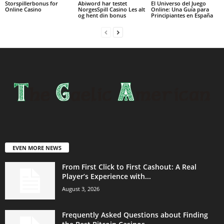
Storspillerbonus for
Abiword har testet
El Universo del Juego
Online Casino
NorgesSpill Casino Les alt
Online: Una Guía para
og hent din bonus
Principiantes en España
EVEN MORE NEWS
From First Click to First Cashout: A Real
Player’s Experience with...
August 3, 2026
Frequently Asked Questions about Finding