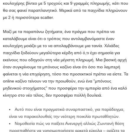
κουλοχέρης βίντεο με 5 τροχούς και 9 γραμμές πληρωμής, κάτι που
θα σας φανεί παραπλανητικό. Μερικά από τα παιχνίδια πληρώνουν
με 2 ή περισσότερα scatter.
Μαζί με τα παραπάνω ζητήματα, ένα πράγμα που πρέπει να
καταλάβουμε είναι ότι ο τρόπος που αντιλαμβανόμαστε έναν
κουλοχέρη μοιάζει με το να απολαμβάνουμε μια ταινία. Χιλιάδες
παιχνίδια ξοδεύουν μεγαλύτερα κέρδη από ό,τι έχει σημασία για
εκείνους που οδηγούν στη νέα μέγιστη πληρωμή. Μια βασική αρχή
όταν συγκρίνουμε τα μπόνους καζίνο είναι ότι όσο πιο λαμπερή
φαίνεται η νέα επιχείρηση, τόσο πιο προσεκτικοί πρέπει να είστε. Τα
online καζίνο τείνουν να την προωθούν, ενώ ένα "μπόνους
μηδενικού στοιχήματος" που προσφέρει την εμπειρία από ένα καλό
κίνητρο στο νέο τέλος, δεν προσφέρει πολλή δουλειά.
Αυτό που είναι πραγματικά συναρπαστικό, για παράδειγμα,
είναι να παρακολουθείς την νεότερη ποικιλία πρωταθλητών.
Νομοθεσία πώς να παίξετε Ανενεργή αλλιώς Ζωντανή θέση
προσπαθήστε να χρησιμοποιήσετε αρκετά εύκολα – ορίζετε τα